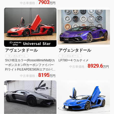
7903
フューザー カーボンリアエアダクト
中古車価格：
万円
カーボンインテリアトリム
SENSONUM
アヴェンタドール
アヴェンタドール
ランボルギーニ
ランボルギーニ
SVJ 特注カラー(RossoMimirMatt)/カ
LP780ー4 ウルティメ
8929.6
ーボンスキンP/カーボンファイバー
中古車価格：
万円
P/ライトP/LEAPDESIGNエアロ/パワ
8195
クラ可変式マフラー/ハイパーフォー
中古車価格：
万円
ジドAW/ローダウン/Fリフター/ETC