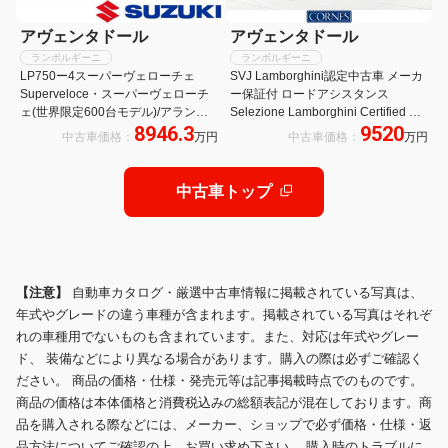
アヴェンタドール
アヴェンタドール
ランボルギーニ
ランボルギーニ
LP750ー4スーパーヴェローチェ
SVJ Lamborghini認定中古車 メーカ
Superveloce・スーパーヴェローチ
ー保証付 ロードアシスタンス
ェ(世界限定600台モデル)/アランチ
Selezione Lamborghini Certified Pre
8946.3
9520
ョアトラスカーボンエンジンエリ
ーOwned
中古車価格：
万円
中古車価格：
万円
ア/Diantus鍛造20・21インチ/フロン
トリフトシステム/カーボンエンジン
エリア
中古車トップ
【注意】
自動車カタログ・厳選中古車情報に掲載されている写真は、
年式やグレードの違う車種が含まれます。掲載されている写真はそれぞ
れの車種用でないものも含まれています。また、対応は年式やグレー
ド、 装備などにより異なる場合があります。購入の際は必ずご確認く
ださい。 商品の価格・仕様・発売元等は記事掲載時点でのものです。
商品の価格は本体価格と消費税込みの総額表記が混在しております。商
品を購入される際などには、メーカー、ショップで必ず価格・仕様・返
品方法についてご確認の上、お買い求め下さい。 購入時のトラブルに