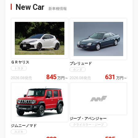
New Car
新車種情報
ＧＲヤリス
プレリュード
トヨタ
ホンダ
845
631
2026.08発売
万円
～
2026.08発売
万円
～
ジープ・アベンジャー
クライスラー・ジープ
ジムニーノマド
スズキ