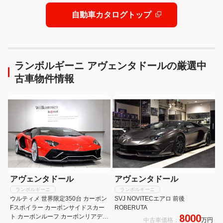
自動車カタログトップ
ランボルギーニ アヴェンタドールの厳選中
古車物件情報
アヴェンタドール
アヴェンタドール
ランボルギーニ
ランボルギーニ
ウルティメ 世界限定350台 カーボン
SVJ NOVITECエアロ 前後
Fスポイラー カーボンサイドスカー
ROBERUTA
8000
ト カーボンルーフ カーボンリアディ
中古車価格：
万円