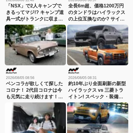
2026/08/06 11:40
2026/08/06 08:37
「NSX」で2人キャンプで
全長6m超、価格1200万円
きるってマジ!? キャンプ道
のタンドラはハイラックス
具一式がトランクに収まっ
の上位互換なのか? サイ
た！「シビックRS」なら
ズ・装備・走り・価格を徹
車中泊もできる【Hondaキ
底比較して分かった決定的
ャンプ】
な違い 【新型ハイラックス
徹底比較】
2026/08/05 08:56
2026/08/05 08:31
ベンコラが欲しくて探した
約10年ぶり全面刷新の新型
コロナ！ 2代目コロナは今
ハイラックス vs 三菱トラ
も元気に走り続けます！
イトン! スペック・装備・
【花見の里で感謝の集いや
価格を比較、勝った点/惜し
ります！】
い点を徹底検証! 【新型ハ
イラックス 徹底比較】