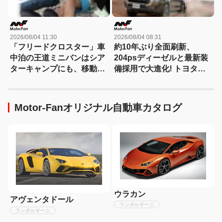
2026/08/04 11:30
2026/08/04 08:31
「フリードクロスター」車
約10年ぶり全面刷新、
中泊の王道ミニバンはシア
204psディーゼルと最新装
ターキャンプにも、移動オ
備採用で大進化! トヨタ新
フィスにも対応する
型『ハイラックス』を旧型
【Hondaキャンプ】
と徹底比較! 【新型ハイラ
ックス 徹底比較】
Motor-Fanオリジナル自動車カタログ
ウラカン
アヴェンタドール
ランボルギーニ
ランボルギーニ