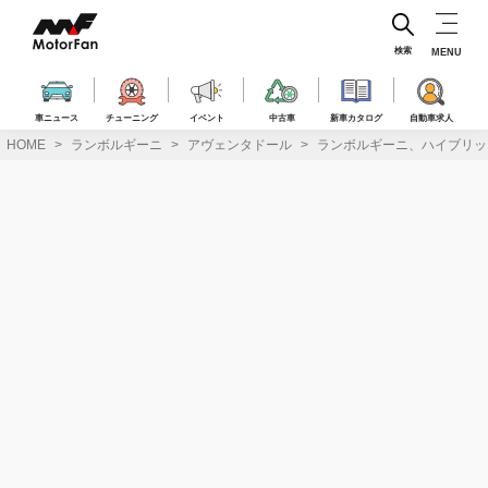
コ
ン
テ
検索
MENU
ン
ツ
へ
車ニュース
チューニング
イベント
中古車
新車カタログ
自動車求人
ス
HOME
ランボルギーニ
アヴェンタドール
ランボルギーニ、ハイブリッ
キ
ッ
プ