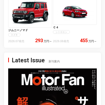
Ｃ４
ジムニーノマド
シトロエン
スズキ
293
455
2026.07発売
万円
～
2026.06発売
万円
～
Latest Issue
新刊案内