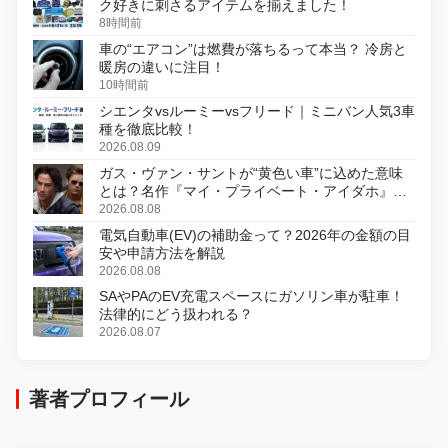
ク好きに刺さるアイテムを揃えました！
8時間前
車の“エアコン”は燃費が落ちるって本当？ 冷房と
暖房の違いに注目！
10時間前
シエンタvsルーミーvsフリード｜ミニバン人気3車
種を徹底比較！
2026.08.09
ガス・ヴァン・サントが“黄色い車”に込めた意味
とは？名作『マイ・プライベート・アイダホ』が
初のデジタルリマスター版で復活
2026.08.08
電気自動車(EV)の補助金って？2026年の金額の目
安や申請方法を解説
2026.08.08
SAやPAのEV充電スペースにガソリン車が駐車！
法律的にどう扱われる？
2026.08.07
著者プロフィール