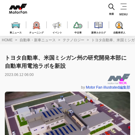
コ
ン
テ
検索
MENU
ン
ツ
へ
車ニュース
チューニング
イベント
中古車
新車カタログ
自動車求人
ス
HOME
自動車・新車ニュース
テクノロジー
トヨタ自動車、米国ミシガ
キ
ッ
プ
トヨタ自動車、米国ミシガン州の研究開発本部に
自動車用電池ラボを新設
2023.06.12 06:00
by
Motor Fan illustrated編集部