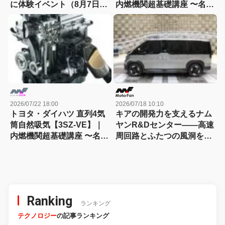
に体験イベント（8月7日締
内燃機関超基礎講座 〜名作
切）
エンジン図鑑
2026/07/22 18:00
2026/07/18 10:10
トヨタ・ダイハツ 直列4気
キアの開発力を支えるナム
筒自然吸気【3SZ-VE】｜
ヤンR&Dセンター――高速
内燃機関超基礎講座 〜名作
周回路とふたつの風洞を訪
エンジン図鑑
ねる
Ranking
ランキング
テクノロジー
の記事ランキング