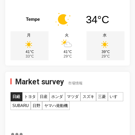
34°C
Tempe
月
火
水
41°C
41°C
39°C
33°C
29°C
29°C
Market survey
市場情報
日経
トヨタ
日産
ホンダ
マツダ
スズキ
三菱
いすゞ
SUBARU
日野
ヤマハ発動機