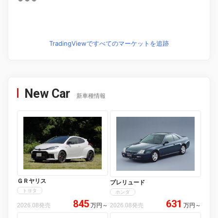
TradingViewですべてのマーケットを追跡
New Car
新車種情報
ＧＲヤリス
プレリュード
トヨタ
ホンダ
845
631
2026.08発売
万円
～
2026.08発売
万円
～