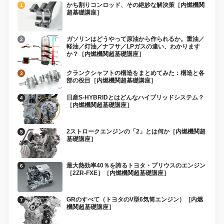
かち割りコンロッド、その絶妙な解決策［内燃機関
超基礎講座］
ガソリンはどうやって原油から作られるか。重油／
軽油／灯油／ナフサ／LPガスの違い、わかります
か？［内燃機関超基礎講座］
クランクシャフトの構造をまとめてみた：構造と各
部の役目［内燃機関超基礎講座］
日産S-HYBRIDとはどんなハイブリッドシステム？
［内燃機関超基礎講座］
2ストロークエンジンの「2」とは何か［内燃機関超
基礎講座］
最大熱効率40％を誇るトヨタ・プリウスのエンジン
［2ZR-FXE］［内燃機関超基礎講座］
GRのすべて（トヨタのV型6気筒エンジン）［内燃
機関超基礎講座］