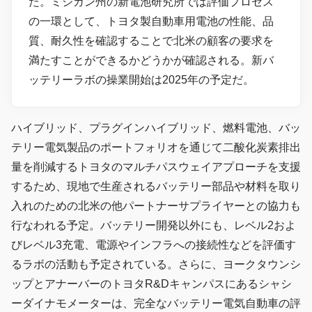
た。ミシガン州の新電池研究所では評価プロセス
の一環として、トヨタ製自動車用電池の性能、品
質、耐久性を確認することで北米の顧客の要求を
満たすことができるかどうかが確認される。新バ
ッテリーラボの操業開始は2025年の予定だ。
ハイブリッド、プラグインハイブリッド、燃料電池、バッ
テリー電気製品のポートフォリオを通じて二酸化炭素排出
量を削減するトヨタのマルチパスウェイアプローチを支援
するため、現地で生産されるバッテリー部品や材料を取り
入れのための北米の他パートナーサプライヤーとの協力も
行なわれる予定。バッテリー開発以外にも、レベル2およ
びレベル3充電、電源やインフラへの接続性などを評価す
るラボの活動も予定されている。さらに、ヨークタウンシ
ップとアナーバーのトヨタR&Dキャンパスにあるシャシ
ーダイナモメーターは、完全なバッテリー電気自動車の評