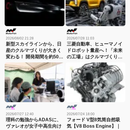
2026/08/02 21:28
2026/07/28 11:03
新型スカイラインから、日
三菱自動車、ヒューマノイ
産のクルマづくりが大きく
ドロボット量産へ！「未来
変わる！ 開発期間を約50か
の工場」はクルマづくりを
月から30か月へと大幅短縮
どう変えるのか
2026/07/27 12:40
2026/07/24 18:00
理科の勉強からADASに、
フォード V型8気筒自然吸
ヴァレオが女子中高生向け
気【V8 Boss Engine】｜