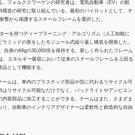
る。フォルクスワーゲンの研究者は、電気自動車（EV）の航
料構造の研究に取り組んでいる。最初のパイロットとして、チ
的衝撃から保護するスチールフレームを選択した。
ーターを持つディープラーニング・アルゴリズム（人工知能に
ピラミッドの形をしたモジュール式繰り返し構造を開発した。
自身の68gの30,000倍を保持する。新しく作られたフレーム
では、エネルギー吸収において従来のスチールフレームを上回る
替品として機能する。
チームは、車内のプラスチック部品や箔に代わるリサイクル可
料はリサイクル可能なだけでなく、バックライトやアンビエン
の内装部品に加工することができる。チームはまた、さまざま
おり、自動車のインテリアデザイナーは柔軟性と創造的な自由