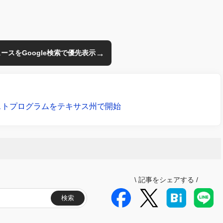
→
のニュースをGoogle検索で優先表示
ストプログラムをテキサス州で開始
\
記事をシェアする
/
検索