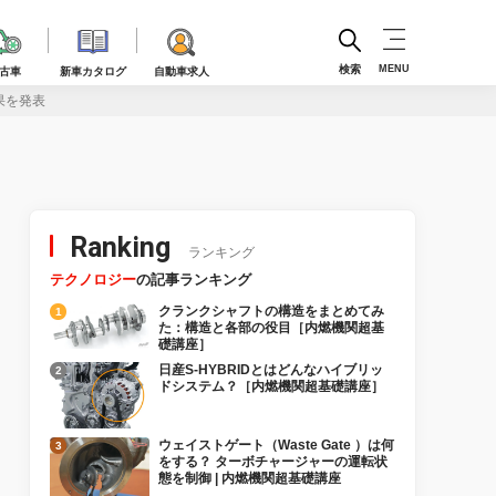
検索
MENU
古車
新車カタログ
自動車求人
果を発表
Ranking
ランキング
テクノロジー
の記事ランキング
クランクシャフトの構造をまとめてみ
た：構造と各部の役目［内燃機関超基
礎講座］
日産S-HYBRIDとはどんなハイブリッ
ドシステム？［内燃機関超基礎講座］
ウェイストゲート（Waste Gate ）は何
をする？ ターボチャージャーの運転状
態を制御 | 内燃機関超基礎講座