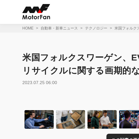
コ
ン
テ
ン
ツ
HOME
自動車・新車ニュース
テクノロジー
米国フォルク
へ
ス
キ
ッ
米国フォルクスワーゲン、E
プ
リサイクルに関する画期的
2023.07.25 06:00