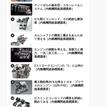
ディーゼルの基本③：コモンレールシ
ステム［内燃機関超基礎講座］
かち割りコンロッド、その絶妙な解決
策［内燃機関超基礎講座］
カムシャフトの構造と働きをあらため
て考える［内燃機関超基礎講座］
エンジンの振動を考える。加振力と偶
力、一次二次三次……。［内燃機関超
基礎講座］
2ストロークエンジンの「2」とは何か
［内燃機関超基礎講座］
最大熱効率40％を誇るトヨタ・プリウ
スのエンジン［2ZR-FXE］［内燃機関
超基礎講座］
ピストンとコンロッドの構造を詳細に
眺めてみる［内燃機関超基礎講座］