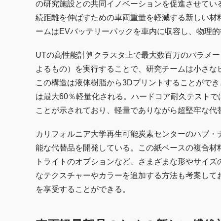
の研究施設との共同イノベーションを促進させてい
続距離を伸ばすための車両重量を軽減する新しい材
ームはEVバッテリーパックを車内に収容し、物理
UTの高性能計算クラスタ上で最大数百万のパラメ
よるもの）を実行することで、研究チームは小さな
この構造は液体樹脂から3Dプリントすることができ、
は最大60％軽量化される。ハードコア耐久テスト
ことが示されており、軽量でありながら超堅牢な代
カリフォルニア大学再生可能炭素センターのハブ・
能な代替品を開発している。この紙ベースの複合材
トライトのオプションなど、さまざまな形やサイズ
なテクスチャーやカラーを追加する方法も考案して
を享受することができる。