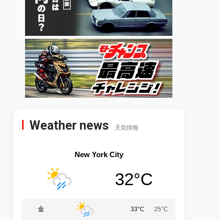
Weather news
天気情報
New York City
32°C
金
33°C
25°C