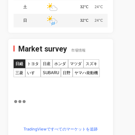
土
32°C
24°C
日
32°C
24°C
Market survey
市場情報
日経
トヨタ
日産
ホンダ
マツダ
スズキ
三菱
いすゞ
SUBARU
日野
ヤマハ発動機
TradingViewですべてのマーケットを追跡