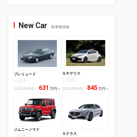
New Car
新車種情報
ＧＲヤリス
プレリュード
トヨタ
ホンダ
631
845
2026.08発売
万円
～
2026.08発売
万円
～
ジムニーノマド
Ｓクラス
スズキ