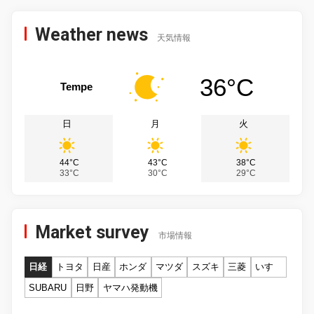
Weather news
天気情報
36°C
Tempe
日
月
火
44°C
43°C
38°C
33°C
30°C
29°C
Market survey
市場情報
日経
トヨタ
日産
ホンダ
マツダ
スズキ
三菱
いすゞ
SUBARU
日野
ヤマハ発動機