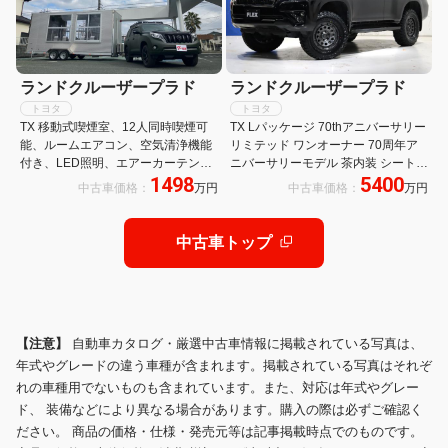
ランドクルーザープラド
ランドクルーザープラド
トヨタ
トヨタ
TX 移動式喫煙室、12人同時喫煙可
TX Lパッケージ 70thアニバーサリー
能、ルームエアコン、空気清浄機能
リミテッド ワンオーナー 70周年ア
付き、LED照明、エアーカーテン、
ニバーサリーモデル 茶内装 シートヒ
1498
5400
バッテリーシステム、太陽光パネ
ーター シートクーラー マルチテレイ
中古車価格：
万円
中古車価格：
万円
ル、100V充電、ヒッチメンバー、マ
ンモニター パノラミックビューモニ
ットグーリーン、アウトリガー
ター ブラックルーフレール 2インチ
リフトアップ クルーズコントロール
中古車トップ
【注意】
自動車カタログ・厳選中古車情報に掲載されている写真は、
年式やグレードの違う車種が含まれます。掲載されている写真はそれぞ
れの車種用でないものも含まれています。また、対応は年式やグレー
ド、 装備などにより異なる場合があります。購入の際は必ずご確認く
ださい。 商品の価格・仕様・発売元等は記事掲載時点でのものです。