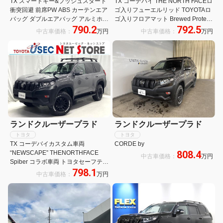
TX スマートキー&プッシュスタート
TX コーデバイ THE NORTH FACEロ
衝突回避 前席PW ABS カーテンエア
ゴ入りフューエルリッド TOYOTAロ
バッグ ダブルエアバッグ アルミホイ
ゴ入りフロアマット Brewed Protein
790.2
792.5
ール リヤカメラ メモリナビ セキュ
シートカバー 社外アルミ メモリーナ
中古車価格：
万円
中古車価格：
万円
リティ LEDランプ パートタイム
ビ
4WD クルーズC
ランドクルーザープラド
ランドクルーザープラド
トヨタ
トヨタ
TX コーデバイカスタム車両
CORDE by
808.4
“NEWSCAPE” THENORTHFACE
中古車価格：
万円
Spiber コラボ車両 トヨタセーフティ
798.1
センス アルパインナビ フルセグTV
中古車価格：
万円
レーダークルーズコントロール ETC