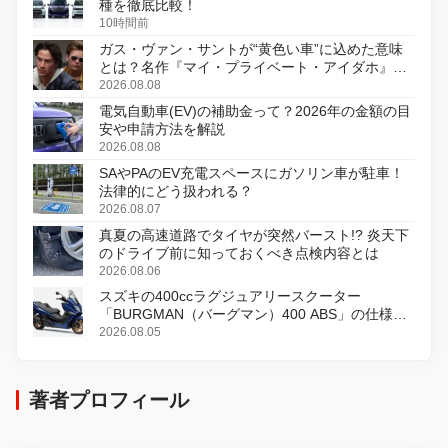
種を徹底比較！
10時間前
ガス・ヴァン・サントが“黄色い車”に込めた意味
とは？名作『マイ・プライベート・アイダホ』が
初のデジタルリマスター版で復活
2026.08.08
電気自動車(EV)の補助金って？2026年の金額の目
安や申請方法を解説
2026.08.08
SAやPAのEV充電スペースにガソリン車が駐車！
法律的にどう扱われる？
2026.08.07
真夏の高速道路でタイヤが突然バースト!? 炎天下
のドライブ前に知っておくべき点検内容とは
2026.08.06
スズキの400ccラグジュアリースクーター
「BURGMAN（バーグマン）400 ABS」の仕様を
変更し、8月18日に発売
2026.08.05
著者プロフィール