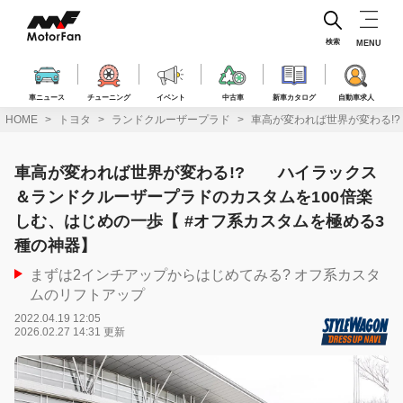
コ
ン
テ
検索
MENU
ン
ツ
へ
車ニュース
チューニング
イベント
中古車
新車カタログ
自動車求人
ス
HOME
トヨタ
ランドクルーザープラド
車高が変われば世界が変わる!
キ
ッ
プ
車高が変われば世界が変わる!? ハイラックス
＆ランドクルーザープラドのカスタムを100倍楽
しむ、はじめの一歩【 #オフ系カスタムを極める3
種の神器】
まずは2インチアップからはじめてみる? オフ系カスタ
ムのリフトアップ
2022.04.19 12:05
2026.02.27 14:31 更新