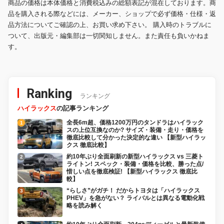
商品の価格は本体価格と消費税込みの総額表記が混在しております。商
品を購入される際などには、メーカー、ショップで必ず価格・仕様・返
品方法についてご確認の上、お買い求め下さい。 購入時のトラブルに
ついて、出版元・編集部は一切関知しません。また責任も負いかねま
す。
Ranking
ランキング
ハイラックス
の記事ランキング
全長6m超、価格1200万円のタンドラはハイラック
スの上位互換なのか? サイズ・装備・走り・価格を
徹底比較して分かった決定的な違い 【新型ハイラッ
クス 徹底比較】
約10年ぶり全面刷新の新型ハイラックス vs 三菱ト
ライトン! スペック・装備・価格を比較、勝った点/
惜しい点を徹底検証! 【新型ハイラックス 徹底比
較】
“らしさ”がガチ！ だからトヨタは「ハイラックス
PHEV」を急がない？ ライバルとは異なる電動化戦
略を読み解く