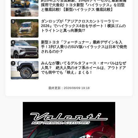
約10年ぶり全面刷新、204psディーゼルと最新装備
採用で大進化! トヨタ新型『ハイラックス』を旧型
と徹底比較! 【新型ハイラックス 徹底比較】
ダンロップが『アジアクロスカントリーラリー
2026』でハイラックス4台をサポート！横浜ゴムの
トライトンと真っ向勝負!?
新型トヨタ「フォーチュナー」最終デザインを入
手！3列7人乗りのSUV版ハイラックスは日本で発売
されるのか？
みんなが履いてるデルタフォース・オーバルはなぜ
人気？ 絶大人気のオフ系ホイールは、アウトドア
でも街中でも「映え」まくる！
最終更新：2026/08/09 19:18