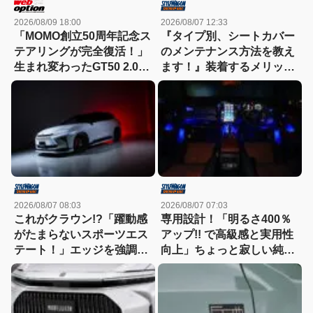
2026/08/09 18:00
2026/08/07 12:33
「MOMO創立50周年記念ス
『タイプ別、シートカバー
テアリングが完全復活！」
のメンテナンス方法を教え
生まれ変わったGT50 2.0を
ます！』装着するメリット
徹底解剖
も紹介！
2026/08/07 08:03
2026/08/07 07:03
これがクラウン!?「躍動感
専用設計！「明るさ400％
がたまらないスポーツエス
アップ!! で高級感と実用性
テート！」エッジを強調し
向上」ちょっと寂しい純正
たエアロに22インチホイー
室内照明をグレードアップ
ルで武装