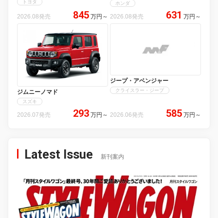
トヨタ
ホンダ
845
631
2026.08発売
万円
～
2026.08発売
万円
～
ジープ・アベンジャー
クライスラー・ジープ
ジムニーノマド
スズキ
293
585
2026.07発売
万円
～
2026.06発売
万円
～
Latest Issue
新刊案内