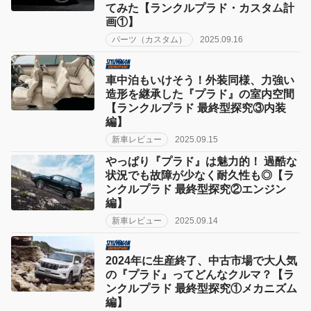
てみた【ランクルプラド・カスタム計
画①】
パーツ（カスタム）
2025.09.16
車中泊もいけそう！外装同様、力強い
造形を継承した『プラド』の室内空間
【ランクルプラド 最終型探究③内装
編】
新車レビュー
2025.09.15
やっぱり『プラド』は魅力的！ 過酷な
状況でも故障が少なく耐久性も◎【ラ
ンクルプラド 最終型探究②エンジン
編】
新車レビュー
2025.09.14
2024年に生産終了、中古市場で大人気
の『プラド』ってどんなクルマ？【ラ
ンクルプラド 最終型探究①メカニズム
編】