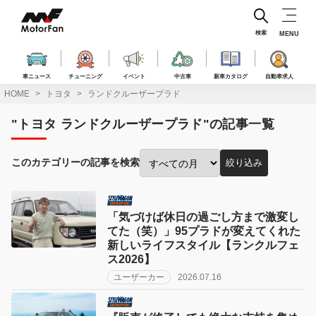
コ
ン
テ
検索
MENU
ン
ツ
へ
車ニュース
チューニング
イベント
中古車
新車カタログ
自動車求人
ス
HOME
トヨタ
ランドクルーザープラド
キ
ッ
"トヨタ ランドクルーザープラド"の記事一覧
プ
このカテゴリーの記事を検索
絞り込み
投
稿
月
で
「気づけば休日の過ごし方まで激変し
絞
てた（笑）」95プラドが変えてくれた
り
新しいライフスタイル【ランクルフェ
込
ス2026】
み:
ユーザーカー
2026.07.16