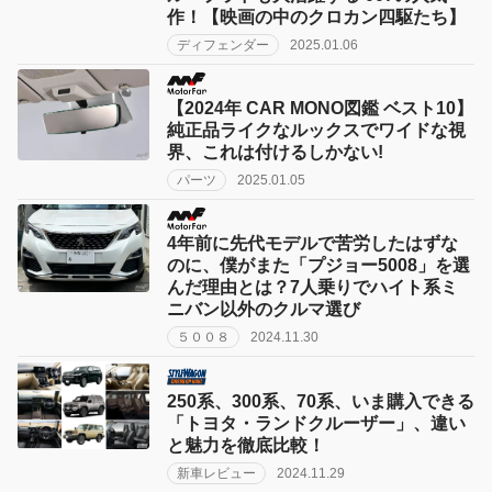
作！【映画の中のクロカン四駆たち】
ディフェンダー
2025.01.06
【2024年 CAR MONO図鑑 ベスト10】
純正品ライクなルックスでワイドな視
界、これは付けるしかない!
パーツ
2025.01.05
4年前に先代モデルで苦労したはずな
のに、僕がまた「プジョー5008」を選
んだ理由とは？7人乗りでハイト系ミ
ニバン以外のクルマ選び
５００８
2024.11.30
250系、300系、70系、いま購入できる
「トヨタ・ランドクルーザー」、違い
と魅力を徹底比較！
新車レビュー
2024.11.29