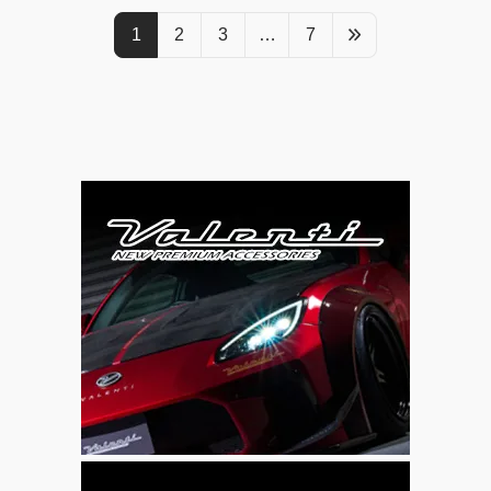
1
2
3
…
7