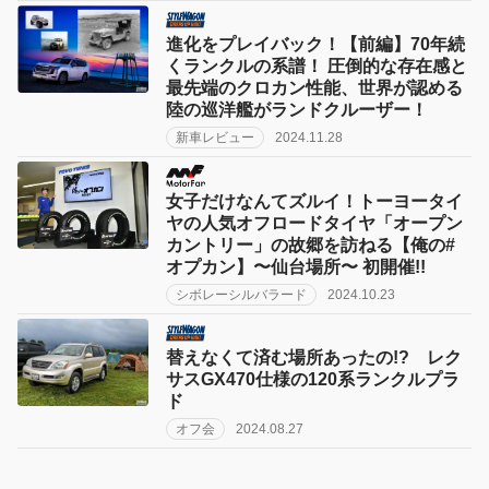
進化をプレイバック！【前編】70年続
くランクルの系譜！ 圧倒的な存在感と
最先端のクロカン性能、世界が認める
陸の巡洋艦がランドクルーザー！
新車レビュー
2024.11.28
女子だけなんてズルイ！トーヨータイ
ヤの人気オフロードタイヤ「オープン
カントリー」の故郷を訪ねる【俺の#
オプカン】〜仙台場所〜 初開催!!
シボレーシルバラード
2024.10.23
替えなくて済む場所あったの!? レク
サスGX470仕様の120系ランクルプラ
ド
オフ会
2024.08.27