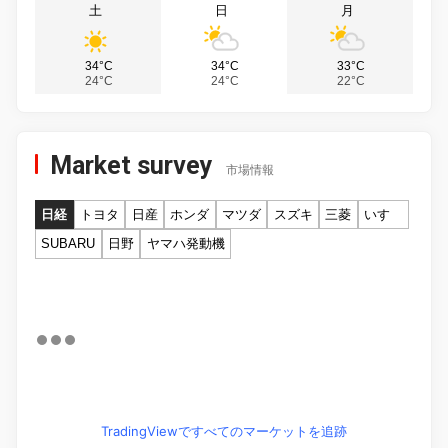
土
日
月
34°C
34°C
33°C
24°C
24°C
22°C
Market survey
市場情報
日経
トヨタ
日産
ホンダ
マツダ
スズキ
三菱
いすゞ
SUBARU
日野
ヤマハ発動機
TradingViewですべてのマーケットを追跡