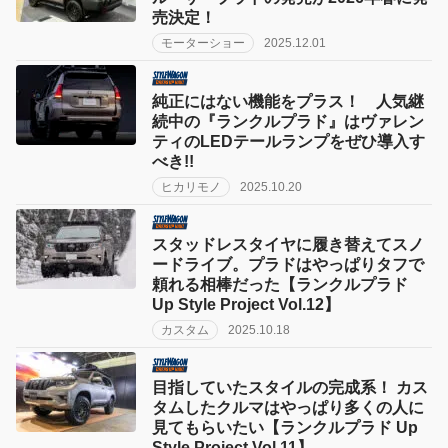
売決定！
モーターショー
2025.12.01
純正にはない機能をプラス！ 人気継
続中の『ランクルプラド』はヴァレン
ティのLEDテールランプをぜひ導入す
べき!!
ヒカリモノ
2025.10.20
スタッドレスタイヤに履き替えてスノ
ードライブ。プラドはやっぱりタフで
頼れる相棒だった【ランクルプラド
Up Style Project Vol.12】
カスタム
2025.10.18
目指していたスタイルの完成系！ カス
タムしたクルマはやっぱり多くの人に
見てもらいたい【ランクルプラド Up
Style Project Vol.11】