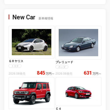
New Car
新車種情報
ＧＲヤリス
プレリュード
トヨタ
ホンダ
845
631
2026.08発売
万円
～
2026.08発売
万円
～
Ｃ４