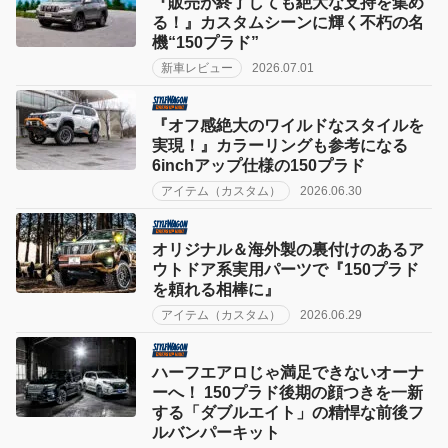
『販売が終了しても絶大な支持を集め
る！』カスタムシーンに輝く不朽の名
機“150プラド”
新車レビュー
2026.07.01
『オフ感絶大のワイルドなスタイルを
実現！』カラーリングも参考になる
6inchアップ仕様の150プラド
アイテム（カスタム）
2026.06.30
オリジナル＆海外製の裏付けのあるア
ウトドア系実用パーツで『150プラド
を頼れる相棒に』
アイテム（カスタム）
2026.06.29
ハーフエアロじゃ満足できないオーナ
ーへ！ 150プラド後期の顔つきを一新
する「ダブルエイト」の精悍な前後フ
ルバンパーキット