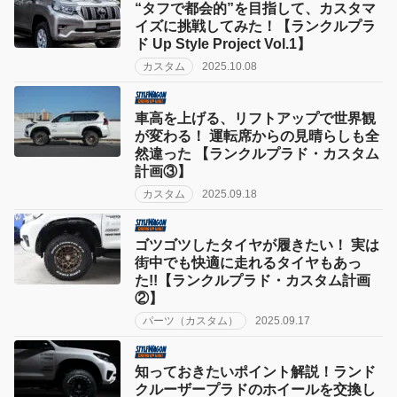
“タフで都会的”を目指して、カスタマ
イズに挑戦してみた！【ランクルプラ
ド Up Style Project Vol.1】
カスタム
2025.10.08
車高を上げる、リフトアップで世界観
が変わる！ 運転席からの見晴らしも全
然違った 【ランクルプラド・カスタム
計画③】
カスタム
2025.09.18
ゴツゴツしたタイヤが履きたい！ 実は
街中でも快適に走れるタイヤもあっ
た!!【ランクルプラド・カスタム計画
②】
パーツ（カスタム）
2025.09.17
知っておきたいポイント解説！ランド
クルーザープラドのホイールを交換し