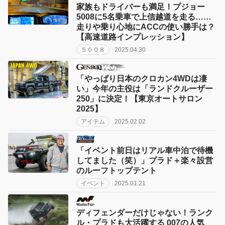
家族もドライバーも満足！プジョー
5008に5名乗車で上信越道を走る……
走りや乗り心地にACCの使い勝手は？
【高速道路インプレッション】
５００８
2025.04.30
「やっぱり日本のクロカン4WDは凄
い」今年の主役は「ランドクルーザー
250」に決定！【東京オートサロン
2025】
アイテム
2025.02.02
「イベント前日はリアル車中泊で待機
してました（笑）」プラド＋楽々設営
のルーフトップテント
イベント
2025.01.21
ディフェンダーだけじゃない！ランク
ル・プラドも大活躍する 007の人気