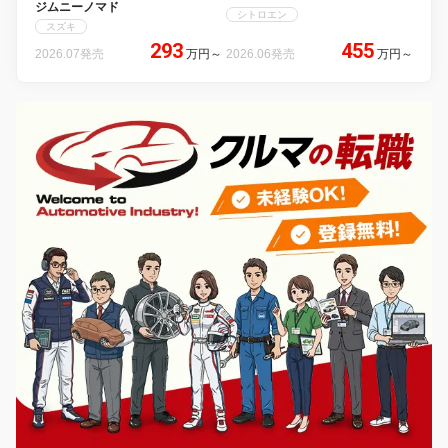
ジムニーノマド
シトロエン
スズキ
293
455
2026.07発売
万円
～
2026.06発売
万円
～