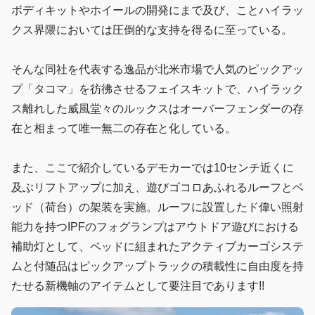
ボディキットやホイールの開発にまで及び、ことハイラッ
クス界隈においては圧倒的な支持を得るに至っている。
そんな同社を代表する逸品が北米市場で人気のピックアッ
プ「タコマ」を彷彿させるフェイスキットで、ハイラック
ス離れした威風堂々のルックスはオーバーフェンダーの存
在と相まって唯一無二の存在と化している。
また、ここで紹介しているデモカーでは10センチ近くに
及ぶリフトアップに加え、遊びゴコロあふれるルーフとベ
ッド（荷台）の架装を実施。ルーフに設置したド偉い照射
能力を持つIPFのフォグランプはアウトドア遊びにおける
補助灯として、ベッドに組まれたアクティブカーゴシステ
ムと付随品はピックアップトラックの積載性に自由度を持
たせる新機軸のアイテムとして要注目であります!!