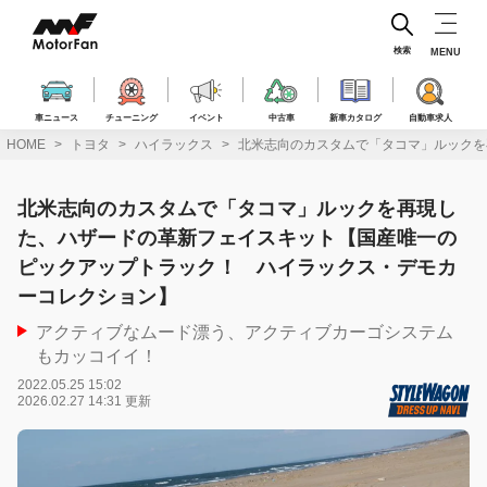
コ
ン
テ
検索
MENU
ン
ツ
へ
車ニュース
チューニング
イベント
中古車
新車カタログ
自動車求人
ス
HOME
トヨタ
ハイラックス
北米志向のカスタムで「タコマ」ルックを
キ
ッ
プ
北米志向のカスタムで「タコマ」ルックを再現し
た、ハザードの革新フェイスキット【国産唯一の
ピックアップトラック！ ハイラックス・デモカ
ーコレクション】
アクティブなムード漂う、アクティブカーゴシステム
もカッコイイ！
2022.05.25 15:02
2026.02.27 14:31 更新