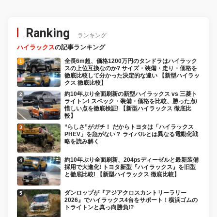
Ranking
ランキング
ハイラックス
の記事ランキング
全長6m超、価格1200万円のタンドラはハイラック
スの上位互換なのか? サイズ・装備・走り・価格を
徹底比較して分かった決定的な違い 【新型ハイラッ
クス 徹底比較】
約10年ぶり全面刷新の新型ハイラックス vs 三菱ト
ライトン! スペック・装備・価格を比較、勝った点/
惜しい点を徹底検証! 【新型ハイラックス 徹底比
較】
“らしさ”がガチ！ だからトヨタは「ハイラックス
PHEV」を急がない？ ライバルとは異なる電動化戦
略を読み解く
約10年ぶり全面刷新、204psディーゼルと最新装備
採用で大進化! トヨタ新型『ハイラックス』を旧型
と徹底比較! 【新型ハイラックス 徹底比較】
ダンロップが『アジアクロスカントリーラリー
2026』でハイラックス4台をサポート！横浜ゴムの
トライトンと真っ向勝負!?