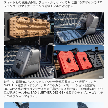
スキットとの併用が必須。フューエルリッドも巧みに逃げるデザインのリア
フェンダーはマイナーチェンジ前後モデルに対応する。
砂浜での撮影時にもスタックしていた一般車両救出にひと役買っていた
MAXTARX社製サンドラダー。サイズやカラーバリエーションも豊富な
ROTOPAX社の携行コンテナは水や工具などを収納できる。収納庫GearPOD
及び収納ケースGearBAGはLEITNER DESIGEN社製アクティブカーゴシステ
ムのオプションアイテム。