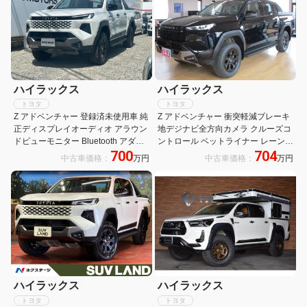
ハイラックス
ハイラックス
トヨタ
トヨタ
Z アドベンチャー 登録済未使用車 純
Z アドベンチャー 衝突軽減ブレーキ
正ディスプレイオーディオ アラウン
地デジナビ全方向カメラ クルーズコ
ドビューモニター Bluetooth アダプ
ントロール ベットライナー レーンキ
700
704
ティブクルーズコントロール パワー
ープアシスト アイドルストップ
中古車価格：
万円
中古車価格：
万円
シート ディーゼル 4WD 電子パーキ
ング
ハイラックス
ハイラックス
トヨタ
トヨタ