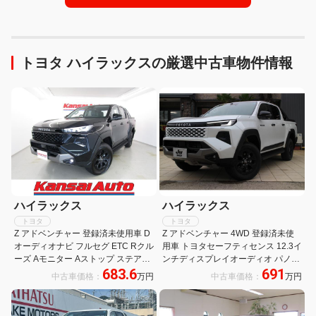
トヨタ ハイラックスの厳選中古車物件情報
ハイラックス
ハイラックス
トヨタ
トヨタ
Z アドベンチャー 登録済未使用車 D
Z アドベンチャー 4WD 登録済未使
オーディオナビ フルセグ ETC Rクル
用車 トヨタセーフティセンス 12.3イ
ーズ Aモニター Aストップ ステアス
ンチディスプレイオーディオ パノラ
683.6
691
イッチ ベットライナー オートライト
ミックビューモニター ステアリング
中古車価格：
万円
中古車価格：
万円
LEDヘッド フォグ レザーシート Pシ
ヒーター パワーシート ワイヤレス充
ート ステアヒーター
電 LEDヘッドライト リヤデフロック