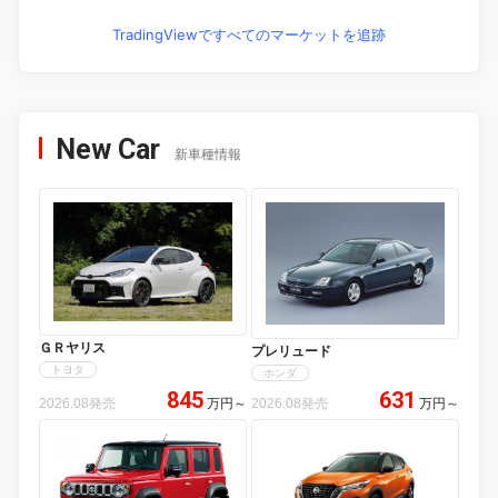
TradingViewですべてのマーケットを追跡
New Car
新車種情報
ＧＲヤリス
プレリュード
トヨタ
ホンダ
845
631
2026.08発売
万円
～
2026.08発売
万円
～