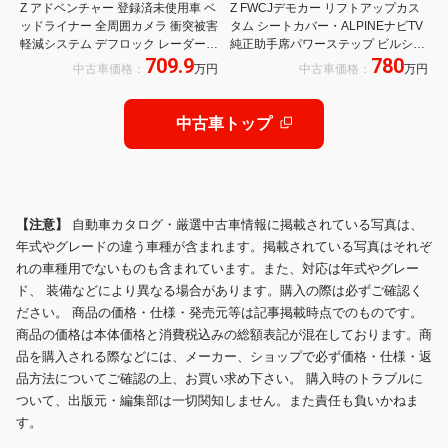
Z アドベンチャー 登録済未使用車 ベ
Z FWCJデモカー リフトアップカス
ッドライナー 全周囲カメラ 衝突被害
タム シートカバー・ALPINEナビTV
軽減システム デフロック レーダーク
純正助手席パワーステップ ビルシュ
709.9
780
ルーズコントロール パワーシート コ
タイン 17インチAW・M/Tタイヤ オ
中古車価格：
万円
中古車価格：
万円
ーナーセンサー スマートキー LEDヘ
ーバーフェンダー FWCJキャンパー
ッド ビルトインETC
シェル
中古車トップ
【注意】
自動車カタログ・厳選中古車情報に掲載されている写真は、
年式やグレードの違う車種が含まれます。掲載されている写真はそれぞ
れの車種用でないものも含まれています。また、対応は年式やグレー
ド、 装備などにより異なる場合があります。購入の際は必ずご確認く
ださい。 商品の価格・仕様・発売元等は記事掲載時点でのものです。
商品の価格は本体価格と消費税込みの総額表記が混在しております。商
品を購入される際などには、メーカー、ショップで必ず価格・仕様・返
品方法についてご確認の上、お買い求め下さい。 購入時のトラブルに
ついて、出版元・編集部は一切関知しません。また責任も負いかねま
す。