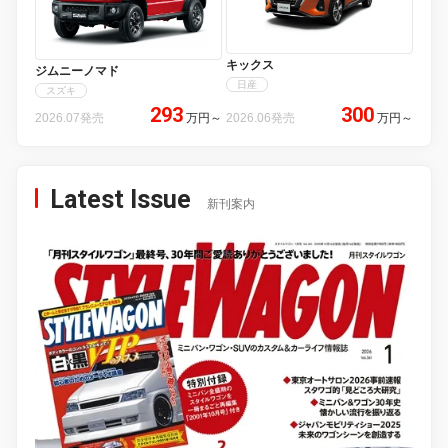
キックス
ジムニーノマド
日産
スズキ
293
300
2026.07発売
万円
～
2026.06発売
万円
～
Latest Issue
新刊案内