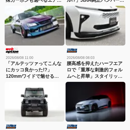
殊カーボンも選べるエアロ
ル!?」JB64純正バンパー流
キット新登場！【アーティ
用に挑戦したら、センサー
シャンスピリッツ・GRカ
エラーも体験（涙）
ローラ】
2026/08/08 11:00
2026/08/08 08:03
「アルテッツァってこんな
腰高感を抑えたハーフエア
にカッコ良かった!?」
ロで「重厚な刺激的フォル
120mmワイドで魅せる新
ムへと昇華」スタイリッシ
世代ドリフトスタイル！
ュなエステートを構築