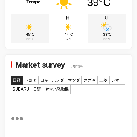
39°C
Tempe
土
日
月
45°C
44°C
38°C
33°C
32°C
33°C
Market survey
市場情報
日経
トヨタ
日産
ホンダ
マツダ
スズキ
三菱
いすゞ
SUBARU
日野
ヤマハ発動機