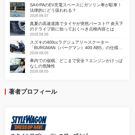
SAやPAのEV充電スペースにガソリン車が駐車！
法律的にどう扱われる？
2026.08.07
真夏の高速道路でタイヤが突然バースト!? 炎天下
のドライブ前に知っておくべき点検内容とは
2026.08.06
スズキの400ccラグジュアリースクーター
「BURGMAN（バーグマン）400 ABS」の仕様を
変更し、8月18日に発売
2026.08.05
車内での仮眠、どこまで安全？エンジンかけっぱ
なしの危険性
2026.08.05
著者プロフィール