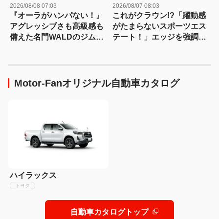
2026/08/08 07:03
2026/08/07 08:03
『オーラがハンパない！』
これがクラウン!?「躍動感
アグレッシブさも高級感も
がたまらないスポーツエス
備えた名門WALDのジムニ
テート！」エッジを強調し
ーノマド用ボディキット
たエアロに22インチホイー
ルで武装
Motor-Fanオリジナル自動車カタログ
ハイラックス
トヨタ
自動車カタログトップ