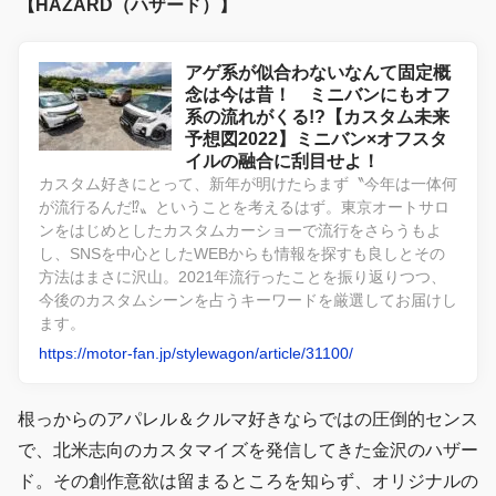
【HAZARD（ハザード）】
アゲ系が似合わないなんて固定概
念は今は昔！ ミニバンにもオフ
系の流れがくる!?【カスタム未来
予想図2022】ミニバン×オフスタ
イルの融合に刮目せよ！
カスタム好きにとって、新年が明けたらまず〝今年は一体何
が流行るんだ⁉︎〟ということを考えるはず。東京オートサロ
ンをはじめとしたカスタムカーショーで流行をさらうもよ
し、SNSを中心としたWEBからも情報を探すも良しとその
方法はまさに沢山。2021年流行ったことを振り返りつつ、
今後のカスタムシーンを占うキーワードを厳選してお届けし
ます。
https://motor-fan.jp/stylewagon/article/31100/
根っからのアパレル＆クルマ好きならではの圧倒的センス
で、北米志向のカスタマイズを発信してきた金沢のハザー
ド。その創作意欲は留まるところを知らず、オリジナルの