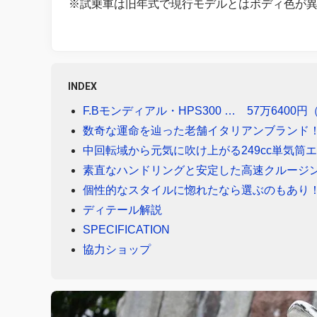
※試乗車は旧年式で現行モデルとはボディ色が
INDEX
F.Bモンディアル・HPS300 … 57万6400
数奇な運命を辿った老舗イタリアンブランド
中回転域から元気に吹け上がる249cc単気筒
素直なハンドリングと安定した高速クルージ
個性的なスタイルに惚れたなら選ぶのもあり
ディテール解説
SPECIFICATION
協力ショップ