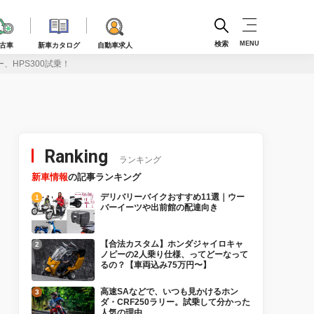
検索
MENU
古車
新車カタログ
自動車求人
、HPS300試乗！
Ranking
ランキング
新車情報
の記事ランキング
デリバリーバイクおすすめ11選｜ウー
バーイーツや出前館の配達向き
【合法カスタム】ホンダジャイロキャ
ノピーの2人乗り仕様、ってどーなって
るの？【車両込み75万円〜】
高速SAなどで、いつも見かけるホン
ダ・CRF250ラリー。試乗して分かった
人気の理由