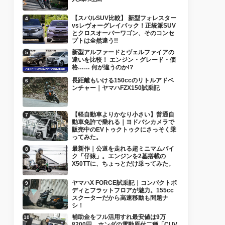
【スバルSUV比較】 新型フォレスター
vsレヴォーグレイバック！正統派SUV
とクロスオーバーワゴン、そのコンセ
プトは全然違う!!
新型アルファードとヴェルファイアの
違いを比較！ エンジン・グレード・価
格…… 何が違うのか!?
長距離もいける150ccのリトルアドベ
ンチャー｜ヤマハFZX150試乗記
【軽自動車よりかなり小さい】普通自
動車免許で乗れる｜ヨドバシカメラで
販売中のEVトゥクトゥクにさっそく乗
ってみた。
最新作｜公道を走れる超ミニマムバイ
ク「仔猿」。エンジンを2基搭載の
X50TTに、ちょっとだけ乗ってみた。
ヤマハX FORCE試乗記｜コンパクトボ
ディとフラットフロアが魅力。155cc
スクーターだから高速移動も問題ナ
シ！
補助金をフル活用すれ最安値は9万
8200円。ホンダの電動原付二種「CUV