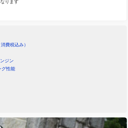
異なります
円（消費税込み）
！
エンジン
ング性能
！