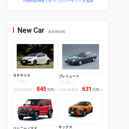
TradingViewですべてのマーケットを追跡
New Car
新車種情報
ＧＲヤリス
プレリュード
トヨタ
ホンダ
845
631
2026.08発売
万円
～
2026.08発売
万円
～
キックス
ジムニーノマド