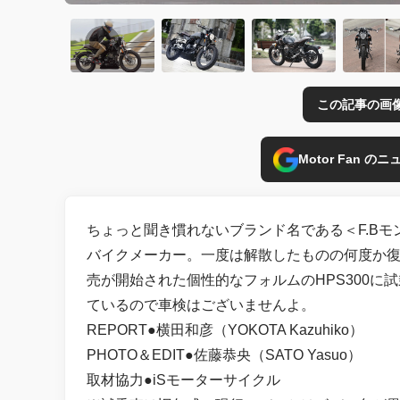
この記事の画
Motor Fan 
ちょっと聞き慣れないブランド名である＜F.Bモ
バイクメーカー。一度は解散したものの何度か復活し
売が開始された個性的なフォルムのHPS300に試
ているので車検はございませんよ。
REPORT●横田和彦（YOKOTA Kazuhiko）
PHOTO＆EDIT●佐藤恭央（SATO Yasuo）
取材協力●iSモーターサイクル