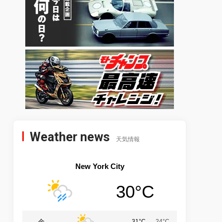
Weather news
天気情報
New York City
30°C
金
31°C
24°C