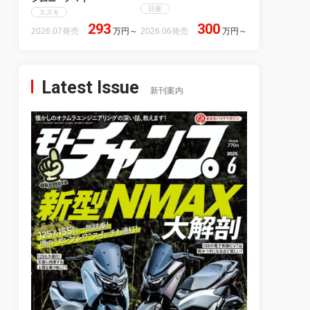
日産
スズキ
293
300
2026.07発売
万円
～
2026.06発売
万円
～
Latest Issue
新刊案内