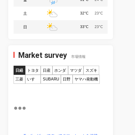
土
32°C
23°C
日
33°C
23°C
Market survey
市場情報
日経
トヨタ
日産
ホンダ
マツダ
スズキ
三菱
いすゞ
SUBARU
日野
ヤマハ発動機