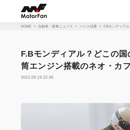
コ
ン
テ
ン
ツ
HOME
自動車・新車ニュース
バイク試乗
F.Bモンディア
へ
ス
キ
ッ
F.Bモンディアル？どこの国
プ
筒エンジン搭載のネオ・カフェ
2022.09.19 22:30