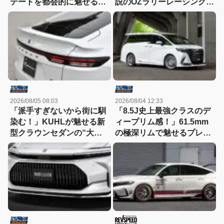
テートを都会的に魅せる、
説のOZラリーレーシングを
モデリスタのディーラーで
今だからこそ狙いたい！
買える流麗スタイル
2026/08/05 08:03
2026/08/04 12:33
「派手すぎないから街に馴
「8.5J史上最強クラスのデ
染む！」KUHLが魅せる新
ィープリム感！」61.5mm
型クラウンセダンの“大人
の極深リムで魅せるプレシ
な”薄型フラップエアロ
ャスAST-M5の衝撃