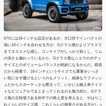
07Xには16インチも設定があるが、大口径でインパクトの
強い18インチを合わせる方が、Gクラス感がよりプラスで
きてオススメな感じ。コンケイブがしっかり効くし、リム
の深さも備わっているから、Gクラス風なシエラのボディ
サイズとのボリュームバランスが絶妙になるからだ。鍛造
だから軽量で、18インチというサイズでも重量をいっさ
い気にせず履けるというのもメリット。細身なラフメッシ
ュだからスポーティさも際立って、いかにも輸入車テイス
トなビジュアルでまとまってくれるのも魅力的だ。Gクラ
ス風の主戦場である街中での映え度を考えると、やはりこ
れくらいのサイズ感、これくらいの無骨さがある方がしっ