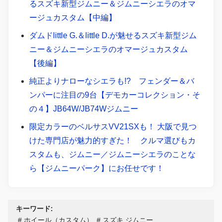
るスズキ新型ジムニー＆ジムニーシエラのオマ
ージュカスタム【中編】
ダムドlittle G.＆little D.が魅せるスズキ新型ジム
ニー＆ジムニーシエラのオマージュカスタム
【後編】
純正よりナローなシエラも!? フェンダー＆バ
ンパーに注目の9台【デモカーコレクション・そ
の４】JB64W/JB74Wジムニー
限定カラーのベルサスVV21SXも！ 大阪で見つ
けた専門店が魅力的すぎた！ クルマ選びもカ
スタムも、ジムニー／ジムニーシエラのことな
ら【ジムニーパーク】にお任せです！
キーワード:
ホイール（カスタム）
スズキ ジムニー