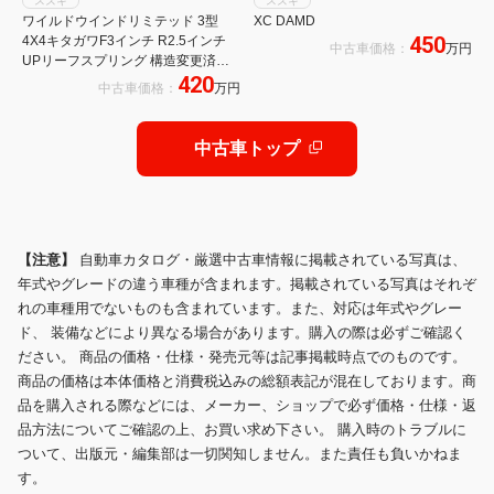
スズキ
スズキ
ワイルドウインドリミテッド 3型
XC DAMD
450
4X4キタガワF3インチ R2.5インチ
中古車価格：
万円
UPリーフスプリング 構造変更済み
420
リアLSD トランスファーダウンギア
中古車価格：
万円
本革RECARO CLASSIC LS AT・
ECUオーバーホール済み
中古車トップ
【注意】
自動車カタログ・厳選中古車情報に掲載されている写真は、
年式やグレードの違う車種が含まれます。掲載されている写真はそれぞ
れの車種用でないものも含まれています。また、対応は年式やグレー
ド、 装備などにより異なる場合があります。購入の際は必ずご確認く
ださい。 商品の価格・仕様・発売元等は記事掲載時点でのものです。
商品の価格は本体価格と消費税込みの総額表記が混在しております。商
品を購入される際などには、メーカー、ショップで必ず価格・仕様・返
品方法についてご確認の上、お買い求め下さい。 購入時のトラブルに
ついて、出版元・編集部は一切関知しません。また責任も負いかねま
す。