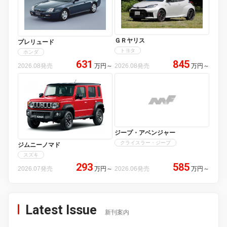
ＧＲヤリス
プレリュード
トヨタ
ホンダ
631
845
2026.08発売
万円
～
2026.08発売
万円
～
ジープ・アベンジャー
クライスラー・ジープ
ジムニーノマド
スズキ
293
585
2026.07発売
万円
～
2026.06発売
万円
～
Latest Issue
新刊案内