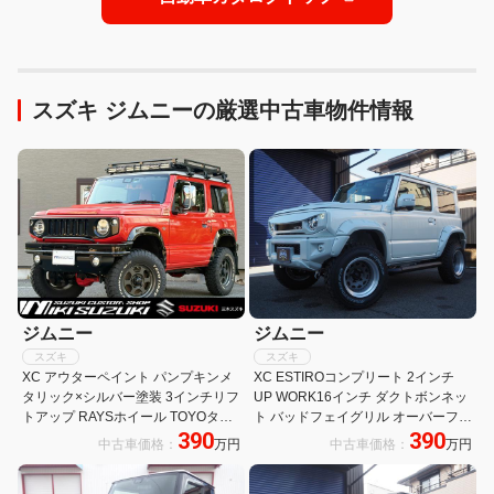
スズキ ジムニーの厳選中古車物件情報
ジムニー
ジムニー
スズキ
スズキ
XC アウターペイント パンプキンメ
XC ESTIROコンプリート 2インチ
タリック×シルバー塗装 3インチリフ
UP WORK16インチ ダクトボンネッ
トアップ RAYSホイール TOYOタイ
ト バッドフェイグリル オーバーフェ
390
390
ヤ ダムドエアロ リングヘッドライト
ンダー リアウイング サイドステップ
中古車価格：
万円
中古車価格：
万円
IPFルーフラック ヨシムラマフラー
2本出しマフラー LEDテール シート
9型フルセグナビ
カバー