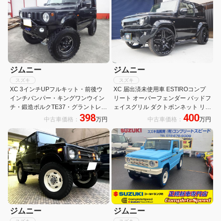
ジムニー
ジムニー
スズキ
スズキ
XC 3インチUPフルキット・前後ウ
XC 届出済未使用車 ESTIROコンプ
インチバンパー・キングワンウイン
リート オーバーフェンダー バッドフ
チ・鍛造ボルクTE37・グラントレッ
ェイスグリル ダクトボンネット リア
398
400
クMT750・50パイワンオフマフラー
ウイング 22AW ローダウン 4本出し
中古車価格：
万円
中古車価格：
万円
チタンサイレンサー・カロッツェリ
マフラー ディスプレイ ドラレコ Bカ
アSDナビ&TV&インナーミラー
メラ ETC
ジムニー
ジムニー