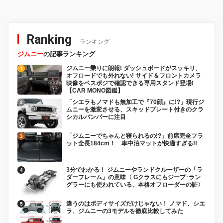
Ranking
ランキング
ジムニー
の記事ランキング
ジムニー乗りに朗報! ダッシュボードがスッキリ、
オフロードでも外れない! サイド＆フロントカメラ
映像をベスポジで確認できる専用スタンド登場!
【CAR MONO図鑑】
「シエラもノマドも無加工で『70顔』に!?」現行ジ
ムニーを激変させる、スキッドプレート付きのクラ
シカルバンパーに注目
「ジムニーでちゃんと寝られるの!?」前席完全フラ
ット全長184cm！ 車中泊マットが快適すぎる!!
3分でわかる！ ジムニーやランドクルーザーの「ラ
ダーフレーム」の意味〈 Gクラスにもジープ･ラン
グラーにも使われている、本格オフローダーの証〉
違うのはボディサイズだけじゃない！ ノマド、シエ
ラ、ジムニーの3モデルを徹底比較してみた