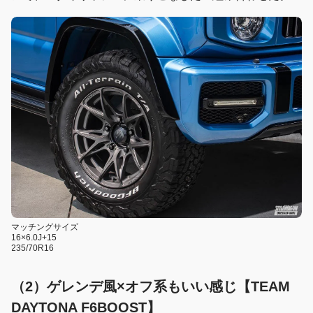
マッチングサイズ
16×6.0J+15
235/70R16
（2）ゲレンデ風×オフ系もいい感じ【
TEAM
DAYTONA F6BOOST
】