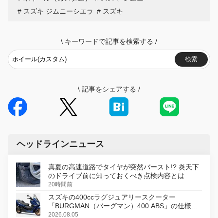
スズキ ジムニーシエラ
スズキ
\
キーワードで記事を検索する
/
検索
\
記事をシェアする
/
ヘッドラインニュース
真夏の高速道路でタイヤが突然バースト!? 炎天下
のドライブ前に知っておくべき点検内容とは
20時間前
スズキの400ccラグジュアリースクーター
「BURGMAN（バーグマン）400 ABS」の仕様を
変更し、8月18日に発売
2026.08.05