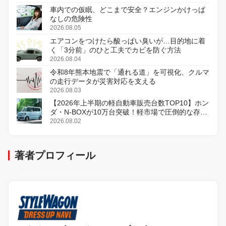
車内での仮眠、どこまで安全？エンジンかけっぱ
なしの危険性
2026.08.05
エアコンをつけたら酸っぱい臭いが…目的地に着
く「3分前」のひと工夫でカビを防ぐ方法
2026.08.04
令和8年熊本地震で「通れる道」を可視化、クルマ
の走行データが災害対応を支える
2026.08.03
【2026年上半期の軽自動車販売台数TOP10】ホン
ダ・N-BOXが10万台突破！軽市場で圧倒的な存在
感
2026.08.02
著者プロフィール