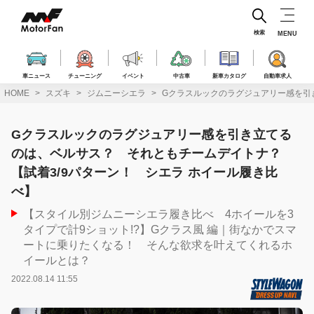
コ
ン
テ
検索
MENU
ン
ツ
へ
車ニュース
チューニング
イベント
中古車
新車カタログ
自動車求人
ス
HOME
スズキ
ジムニーシエラ
Gクラスルックのラグジュアリー感を引
キ
ッ
プ
Gクラスルックのラグジュアリー感を引き立てる
のは、ベルサス？ それともチームデイトナ？
【試着3/9パターン！ シエラ ホイール履き比
べ】
【スタイル別ジムニーシエラ履き比べ 4ホイールを3
タイプで計9ショット!?】Gクラス風 編｜街なかでスマ
ートに乗りたくなる！ そんな欲求を叶えてくれるホ
イールとは？
2022.08.14 11:55