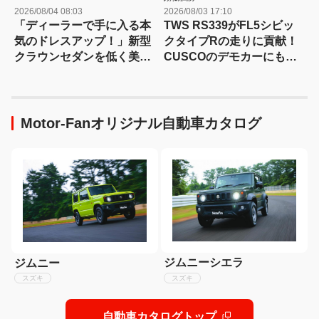
2026/08/04 08:03
2026/08/03 17:10
「ディーラーで手に入る本
TWS RS339がFL5シビッ
気のドレスアップ！」新型
クタイプRの走りに貢献！
クラウンセダンを低く美し
CUSCOのデモカーにも装
く魅せるモデリスタの流儀
着
Motor-Fanオリジナル自動車カタログ
ジムニーシエラ
ジムニー
スズキ
スズキ
自動車カタログトップ