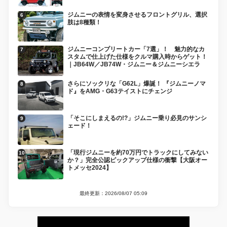
ジムニーの表情を変身させるフロントグリル、選択
肢は8種類！
ジムニーコンプリートカー「7選」！ 魅力的なカ
スタムで仕上げた仕様をクルマ購入時からゲット！
｜JB64W／JB74W・ジムニー＆ジムニーシエラ
さらにソックリな「G62L」爆誕！ 『ジムニーノマ
ド』をAMG・G63テイストにチェンジ
「そこにしまえるの!?」ジムニー乗り必見のサンシ
ェード！
「現行ジムニーを約70万円でトラックにしてみない
か？」完全公認ピックアップ仕様の衝撃【大阪オー
トメッセ2024】
最終更新：2026/08/07 05:09