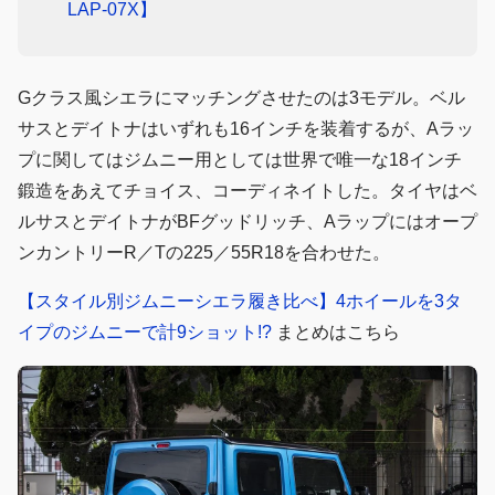
LAP-07X】
Gクラス風シエラにマッチングさせたのは3モデル。ベル
サスとデイトナはいずれも16インチを装着するが、Aラッ
プに関してはジムニー用としては世界で唯一な18インチ
鍛造をあえてチョイス、コーディネイトした。タイヤはベ
ルサスとデイトナがBFグッドリッチ、Aラップにはオープ
ンカントリーR／Tの225／55R18を合わせた。
【スタイル別ジムニーシエラ履き比べ】4ホイールを3タ
イプのジムニーで計9ショット!?
まとめはこちら