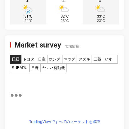
金
土
日
31°C
32°C
33°C
24°C
23°C
23°C
Market survey
市場情報
日経
トヨタ
日産
ホンダ
マツダ
スズキ
三菱
いすゞ
SUBARU
日野
ヤマハ発動機
TradingViewですべてのマーケットを追跡