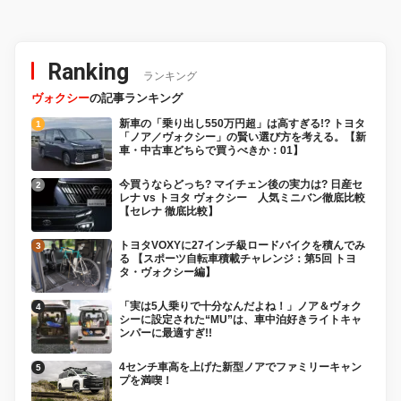
Ranking
ランキング
ヴォクシー
の記事ランキング
新車の「乗り出し550万円超」は高すぎる!? トヨタ
「ノア／ヴォクシー」の賢い選び方を考える。【新
車・中古車どちらで買うべきか：01】
今買うならどっち? マイチェン後の実力は? 日産セ
レナ vs トヨタ ヴォクシー 人気ミニバン徹底比較
【セレナ 徹底比較】
トヨタVOXYに27インチ級ロードバイクを積んでみ
る 【スポーツ自転車積載チャレンジ：第5回 トヨ
タ・ヴォクシー編】
「実は5人乗りで十分なんだよね！」ノア＆ヴォク
シーに設定された“MU”は、車中泊好きライトキャ
ンパーに最適すぎ!!
4センチ車高を上げた新型ノアでファミリーキャン
プを満喫！