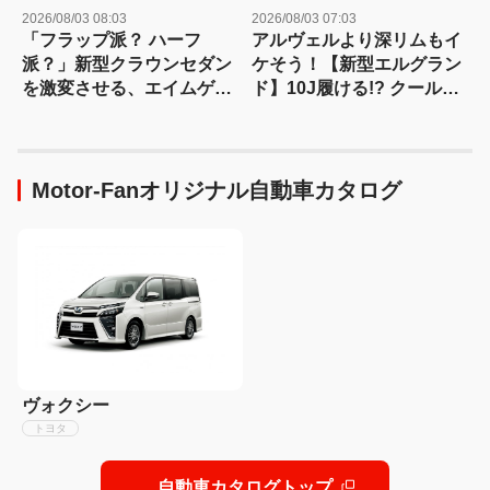
2026/08/03 08:03
2026/08/03 07:03
「フラップ派？ ハーフ
アルヴェルより深リムもイ
派？」新型クラウンセダン
ケそう！【新型エルグラン
を激変させる、エイムゲイ
ド】10J履ける!? クールが
ンの“本気すぎる2つの選択
ノーサスでホイールのデー
肢+1つ”
タ取り！
Motor-Fanオリジナル自動車カタログ
ヴォクシー
トヨタ
自動車カタログトップ