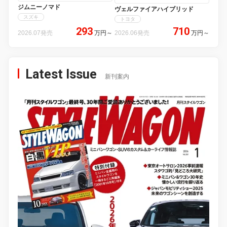
ジムニーノマド
ヴェルファイアハイブリッド
スズキ
トヨタ
293
710
2026.07発売
万円
～
2026.06発売
万円
～
Latest Issue
新刊案内