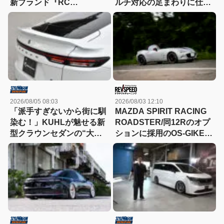
新ブランド『RC
ルチ対応の足まわりに仕上
Generation』も発売予定
げやすい
2026/08/05 08:03
2026/08/03 12:10
「派手すぎないから街に馴
MAZDA SPIRIT RACING
染む！」KUHLが魅せる新
ROADSTER/同12Rのオプ
型クラウンセダンの“大人
ションに採用のOS-GIKEN
な”薄型フラップエアロ
スーパーロックLSD 標準品
とは何が異なる？