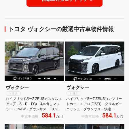
トヨタ ヴォクシーの厳選中古車物件情報
ヴォクシー
ヴォクシー
トヨタ
トヨタ
ハイブリッドSーZ ZEUSカスタム エ
ハイブリッドSーZ ZEUSコンプリー
アロ(F・S・R・FG)・4本出しマフ
トカー・エアロ(F/S/R)・グリルガー
ラー・19AW・ダウンサス・10.5型
ニッシュ・ダウンサス・快適
584.1
584.1
ディスプレイオーディオPlus・
p(HIGH)・LEDヘッドランプ・
中古車価格：
万円
中古車価格：
万円
CD/DVD・快適P・BSM・TTM・ド
10.5DAプラス・PVM・ETC2.0・
ライビングサポートP・3眼LED
TV・CD・DVD・BSM・TTM