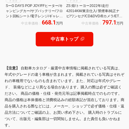
トヨタ
トヨタ
SーG DAYS POP JOY/FFヒーター/キ
ZS 煌/トーヨー2022年/走行
ャンピングカー/サブバッテリー/フロ
42014KM/東京仕入/ 禁煙車/純正ナ
ント回転シート/電子レンジ/ギャレ
ビ/ワンセグ/CD&DVD/Bカメラ/ETC/
668.1
797.1
ー/冷蔵庫/ポップアップルーフ/ナ
両側PSD/HID/フォグ/スマートキー
中古車価格：
万円
中古車価格：
万円
ビ/ETC/クルーズコントロール/キャ
&Pスタート/純正16AW/ミラーウィ
ンパー装備新品
ンカー/オートエアコン/マット&バイ
ザー//革巻きステア/
中古車トップ
【注意】
自動車カタログ・厳選中古車情報に掲載されている写真は、
年式やグレードの違う車種が含まれます。掲載されている写真はそれぞ
れの車種用でないものも含まれています。また、対応は年式やグレー
ド、 装備などにより異なる場合があります。購入の際は必ずご確認く
ださい。 商品の価格・仕様・発売元等は記事掲載時点でのものです。
商品の価格は本体価格と消費税込みの総額表記が混在しております。商
品を購入される際などには、メーカー、ショップで必ず価格・仕様・返
品方法についてご確認の上、お買い求め下さい。 購入時のトラブルに
ついて、出版元・編集部は一切関知しません。また責任も負いかねま
す。