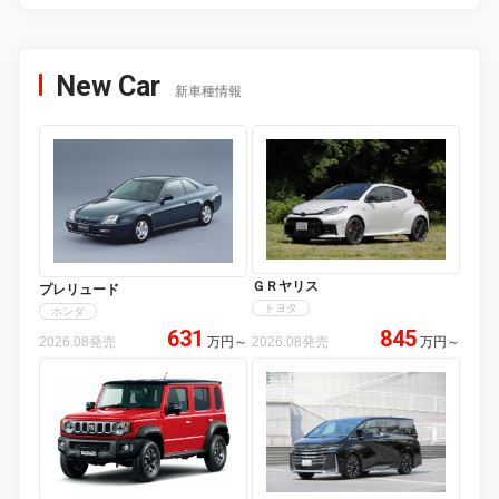
New Car
新車種情報
ＧＲヤリス
プレリュード
トヨタ
ホンダ
631
845
2026.08発売
万円
～
2026.08発売
万円
～