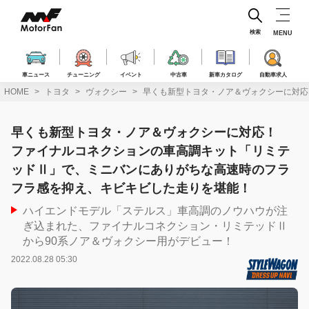
コ
ン
テ
検索
MENU
ン
ツ
へ
車ニュース
チューニング
イベント
中古車
新車カタログ
自動車求人
ス
HOME
トヨタ
ヴォクシー
早くも新型トヨタ・ノア＆ヴォクシーに対
キ
ッ
プ
早くも新型トヨタ・ノア＆ヴォクシーに対応！
ファイナルコネクションの車高調キット「リミテ
ッドⅡ」で、ミニバンにありがちな高速時のフラ
フラ感を抑え、キビキビした走りを堪能！
ハイエンドモデル「ステルス」車高調のノウハウが注
ぎ込まれた、ファイナルコネクション・リミテッドⅡ
から90系ノア＆ヴォクシー用がデビュー！
2022.08.28 05:30