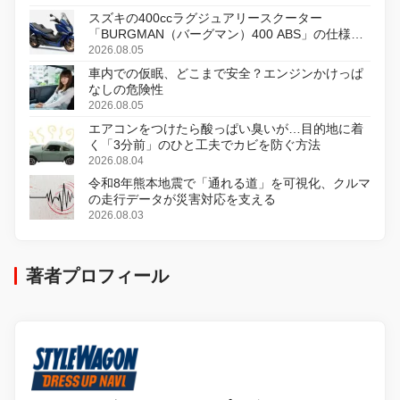
スズキの400ccラグジュアリースクーター
「BURGMAN（バーグマン）400 ABS」の仕様を
変更し、8月18日に発売
2026.08.05
車内での仮眠、どこまで安全？エンジンかけっぱ
なしの危険性
2026.08.05
エアコンをつけたら酸っぱい臭いが…目的地に着
く「3分前」のひと工夫でカビを防ぐ方法
2026.08.04
令和8年熊本地震で「通れる道」を可視化、クルマ
の走行データが災害対応を支える
2026.08.03
著者プロフィール