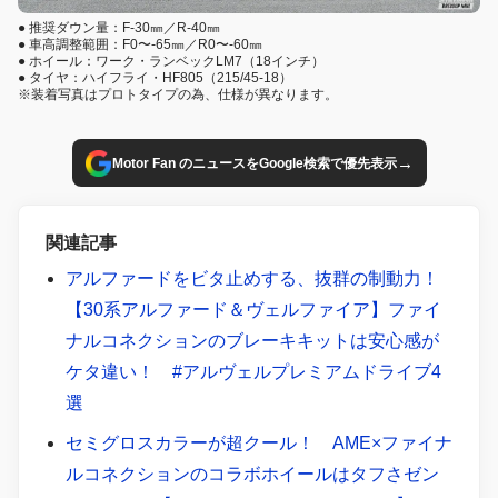
● 推奨ダウン量：F-30㎜／R-40㎜
● 車高調整範囲：F0〜-65㎜／R0〜-60㎜
● ホイール：ワーク・ランベックLM7（18インチ）
● タイヤ：ハイフライ・HF805（215/45-18）
※装着写真はプロトタイプの為、仕様が異なります。
→
Motor Fan のニュースをGoogle検索で優先表示
関連記事
アルファードをビタ止めする、抜群の制動力！
【30系アルファード＆ヴェルファイア】ファイ
ナルコネクションのブレーキキットは安心感が
ケタ違い！ #アルヴェルプレミアムドライブ4
選
セミグロスカラーが超クール！ AME×ファイナ
ルコネクションのコラボホイールはタフさゼン