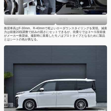
FRONT
REAR
推奨車高はF-30mm、R-40mmで程よいローダウンスタイリングを実現。減衰
力は前後20段調整で好みの固さにセットできるが、街乗りでは３〜５段前後
がメーカー推奨値。撮影時に装着したモノはプロトタイプとなるために製品
とはシートの色が異なる。