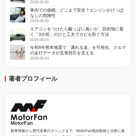
変更し、8月18日に発売
2026.08.05
車内での仮眠、どこまで安全？エンジンかけっぱ
なしの危険性
2026.08.05
エアコンをつけたら酸っぱい臭いが…目的地に着
く「3分前」のひと工夫でカビを防ぐ方法
2026.08.04
令和8年熊本地震で「通れる道」を可視化、クルマ
の走行データが災害対応を支える
2026.08.03
著者プロフィール
MotorFan
新車情報から歴代名車のスペックまで、MotorFan独自取材と分析に基