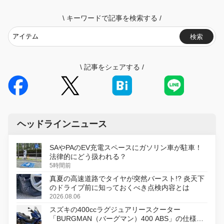
\
キーワードで記事を検索する
/
検索
\
記事をシェアする
/
ヘッドラインニュース
SAやPAのEV充電スペースにガソリン車が駐車！
法律的にどう扱われる？
5時間前
真夏の高速道路でタイヤが突然バースト!? 炎天下
のドライブ前に知っておくべき点検内容とは
2026.08.06
スズキの400ccラグジュアリースクーター
「BURGMAN（バーグマン）400 ABS」の仕様を