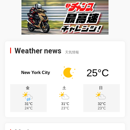
Weather news
天気情報
25°C
New York City
金
土
日
31°C
31°C
32°C
24°C
23°C
23°C