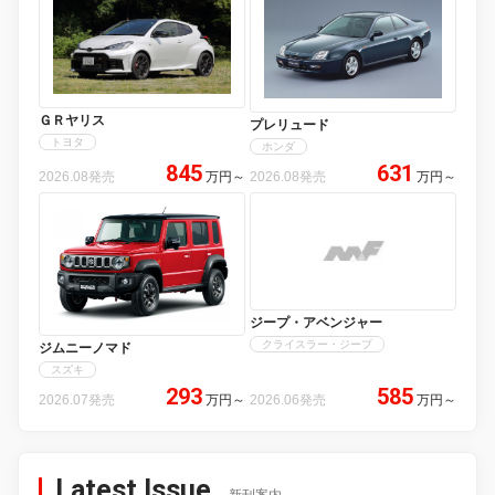
ＧＲヤリス
プレリュード
トヨタ
ホンダ
845
631
2026.08発売
万円
～
2026.08発売
万円
～
ジープ・アベンジャー
クライスラー・ジープ
ジムニーノマド
スズキ
293
585
2026.07発売
万円
～
2026.06発売
万円
～
Latest Issue