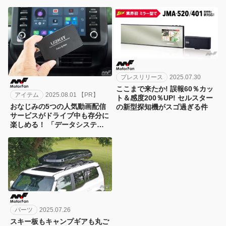
プレスリリース
2025.07.30
ここまで来たか! 誤報60％カッ
アイテム
2025.08.01 【PR】
ト＆感度200％UP! セルスター
おなじみの5つの人気動画配信
の新型探知機がスゴ過ぎる件
サービスがドライブ中も存分に
楽しめる！ 「データシステム
カーエンタテイメントアダプタ
ー U2KIT CEA950 」でディス
プレイオーディオが進化する！
【CAR MONO図鑑】
パーツ
2025.07.26
スキー板もキャンプギアも丸ご