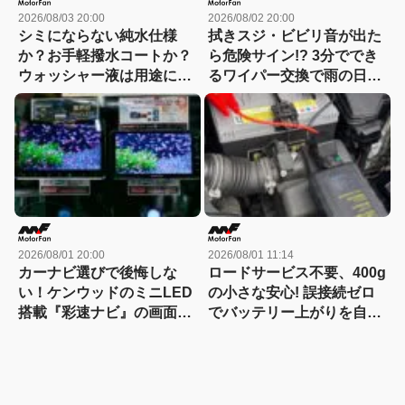
2026/08/03 20:00
2026/08/02 20:00
シミにならない純水仕様
拭きスジ・ビビリ音が出た
か？お手軽撥水コートか？
ら危険サイン!? 3分ででき
ウォッシャー液は用途に合
るワイパー交換で雨の日の
わせて選ぶ時代
視界が激変！
2026/08/01 20:00
2026/08/01 11:14
カーナビ選びで後悔しな
ロードサービス不要、400g
い！ケンウッドのミニLED
の小さな安心! 誤接続ゼロ
搭載『彩速ナビ』の画面の
でバッテリー上がりを自力
良さは店頭で一目瞭然？
で即解決できるコンパクト
な保護回路つきジャンプス
ターター登場!【CAR
MONO図鑑】