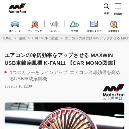
コ
ン
テ
検索
MENU
ン
ツ
へ
車ニュース
チューニング
イベント
中古車
新車カタログ
自動車求人
ス
HOME
連載
CAR MONO図鑑
エアコンの冷房効率をアップさせる MAXWIN
キ
ッ
プ
エアコンの冷房効率をアップさせる MAXWIN
USB車載扇風機 K-FAN11 【CAR MONO図鑑】
4つのカラーをラインアップ! エアコン冷却効果を高め
るUSB車載扇風機
2022.07.16 11:30
by
浜先 秀彰