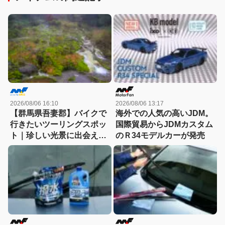
2026/08/06 16:10
2026/08/06 13:17
【群馬県吾妻郡】バイクで
海外での人気の高いJDM。
行きたいツーリングスポッ
国際貿易からJDMカスタム
ト｜珍しい光景に出会える
のＲ34モデルカーが発売
「チャツボミゴケ公園」