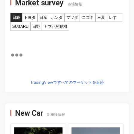
Market survey
市場情報
日経
トヨタ
日産
ホンダ
マツダ
スズキ
三菱
いすゞ
SUBARU
日野
ヤマハ発動機
TradingViewですべてのマーケットを追跡
New Car
新車種情報