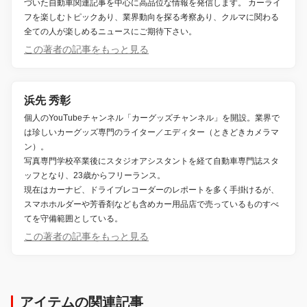
づいた自動車関連記事を中心に高品位な情報を発信します。 カーライ
フを楽しむトピックあり、業界動向を探る考察あり、クルマに関わる
全ての人が楽しめるニュースにご期待下さい。
この著者の記事をもっと見る
浜先 秀彰
個人のYouTubeチャンネル「カーグッズチャンネル」を開設。業界で
は珍しいカーグッズ専門のライター／エディター（ときどきカメラマ
ン）。
写真専門学校卒業後にスタジオアシスタントを経て自動車専門誌スタ
ッフとなり、23歳からフリーランス。
現在はカーナビ、ドライブレコーダーのレポートを多く手掛けるが、
スマホホルダーや芳香剤なども含めカー用品店で売っているものすべ
てを守備範囲としている。
この著者の記事をもっと見る
アイテムの関連記事