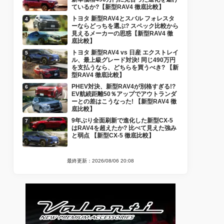
ているか?【新型RAV4 徹底比較】
トヨタ 新型RAV4とスバル フォレスタ
ーならどっちを選ぶ? スペック比較から
見えるメーカーの思惑【新型RAV4 徹
底比較】
トヨタ 新型RAV4 vs 日産 エクストレイ
ル、最上級グレード対決! 同じ490万円
を支払うなら、どちらを買うべき? 【新
型RAV4 徹底比較】
PHEV対決、新型RAV4が別格すぎる!?
EV航続距離50％アップでアウトランダ
ーとの差はこうなった! 【新型RAV4 徹
底比較】
9年ぶり全面刷新で進化した新型CX-5
はRAV4を超えたか? 比べて見えた強み
と弱点 【新型CX-5 徹底比較】
最終更新：2026/08/06 20:08