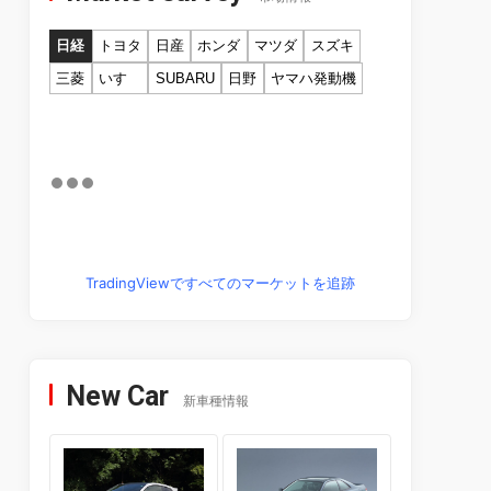
日経
トヨタ
日産
ホンダ
マツダ
スズキ
三菱
いすゞ
SUBARU
日野
ヤマハ発動機
TradingViewですべてのマーケットを追跡
New Car
新車種情報