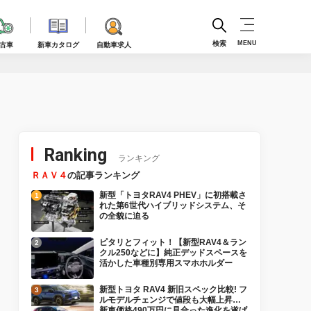
検索
MENU
古車
新車カタログ
自動車求人
Ranking
ランキング
ＲＡＶ４
の記事ランキング
新型「トヨタRAV4 PHEV」に初搭載さ
れた第6世代ハイブリッドシステム、そ
の全貌に迫る
ピタリとフィット！【新型RAV4＆ラン
クル250などに】純正デッドスペースを
活かした車種別専用スマホホルダー
新型トヨタ RAV4 新旧スペック比較! フ
ルモデルチェンジで値段も大幅上昇…
新車価格490万円に見合った進化を遂げ