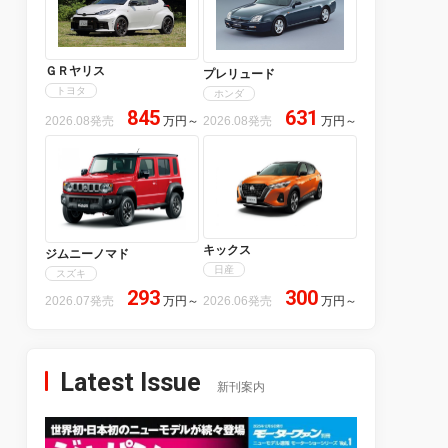
ＧＲヤリス
プレリュード
トヨタ
ホンダ
845
631
2026.08発売
万円
～
2026.08発売
万円
～
キックス
ジムニーノマド
日産
スズキ
293
300
2026.07発売
万円
～
2026.06発売
万円
～
Latest Issue
新刊案内