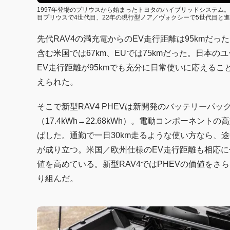
1997年登場のプリウスから始まったトヨタのハイブリッドシステム。2
目プリウスで4世代目、22年の現行型ノア／ヴォクシーで5世代目と
先代RAV4の満充電からのEV走行距離は95kmだ
含む米国では67km、EUでは75kmだった。日本
EV走行距離が95kmでも充分に日常使いに応える
えられた。
そこで新型RAV4 PHEVは新開発のバッテリーパ
（17.4kWh→22.68kWh）。電動コンポーネン
ばした。通勤で一日30km走るような使い方なら、
が成り立つ。米国／欧州仕様のEV走行距離も相応
値を高めている。新型RAV4ではPHEVの価値を
り組んだ。