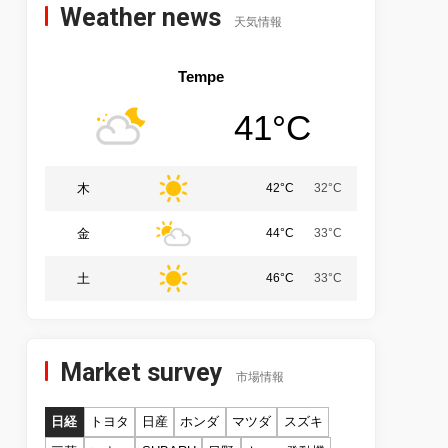
Weather news
天気情報
Tempe
41°C
木
42°C
32°C
金
44°C
33°C
土
46°C
33°C
Market survey
市場情報
日経
トヨタ
日産
ホンダ
マツダ
スズキ