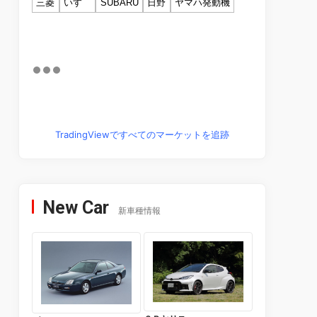
三菱
いすゞ
SUBARU
日野
ヤマハ発動機
TradingViewですべてのマーケットを追跡
New Car
新車種情報