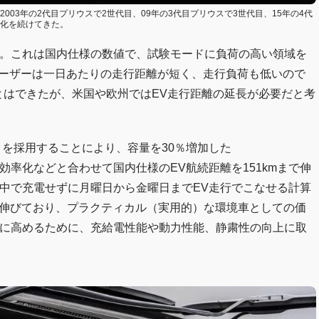
003年の2代目プリウスで2世代目、09年の3代目プリウスで3世代目、15年の4代
進化を続けてきた。
った。これは国内仕様の数値で、試験モードに負荷の高い領域を
のユーザーは一日あたりの走行距離が短く、走行負荷も低いので
ことはできたが、米国や欧州ではEV走行距離の延長が必要だと考
ックを採用することにより、容量を30％増加した
トの高効率化などと合わせて国内仕様のEV航続距離を151kmまで伸
途中で充電せずに月曜日から金曜日までEV走行でこなせる計算
に伸びており、プラクティカル（実用的）な環境車としての価
さらに高めるために、充給電性能や動力性能、静粛性の向上に取