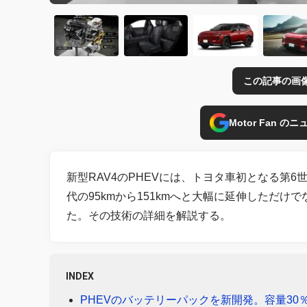
この記事の画
Motor Fan 
新型RAV4のPHEVには、トヨタ車初となる第
代の95kmから151kmへと大幅に延伸しただ
た。その技術の詳細を解説する。
INDEX
PHEVのバッテリーパックを新開発。容量30％