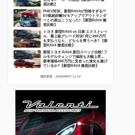
底比較】
PHEV対決、新型RAV4が別格すぎる!?
EV航続距離50％アップでアウトランダ
ーとの差はこうなった! 【新型RAV4 徹
底比較】
トヨタ 新型RAV4 vs 日産 エクストレイ
ル、最上級グレード対決! 同じ490万円
を支払うなら、どちらを買うべき? 【新
型RAV4 徹底比較】
新型トヨタ RAV4 新旧スペック比較! フ
ルモデルチェンジで値段も大幅上昇…
新車価格490万円に見合った進化を遂げ
ているか?【新型RAV4 徹底比較】
最終更新：2026/08/07 11:10