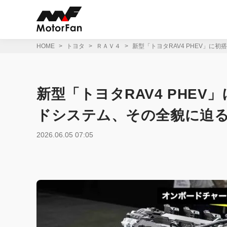
コ
ン
テ
ン
ツ
HOME
トヨタ
ＲＡＶ４
新型「トヨタRAV4 PHEV」に
へ
ス
キ
ッ
新型「トヨタRAV4 PHE
プ
ドシステム、その全貌に迫
2026.06.05 07:05