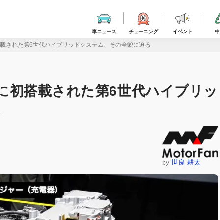
車ニュース
チューニング
イベント
中
初搭載された第6世代ハイブリッドシステム、その全貌に迫る
V」に初搭載された第6世代ハイブリッ
る
by
世良 耕太