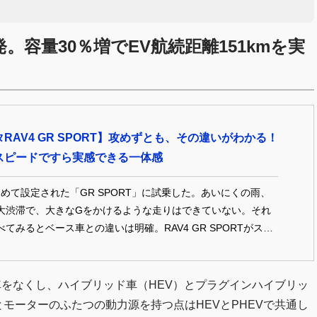
。容量30％増でEV航続距離151kmを実
RAV4 GR SPORT】攻めずとも、その違いがわかる！
スピードですら実感できる一体感
初めて設定された「GR SPORT」に試乗した。あいにくの雨、
大渋滞で、大きなGをかけるような走りはできていない。それ
てみるとベース車との違いは明確。RAV4 GR SPORTがスポ
、決して見た目だけではないことがはっきりとわかった。
車をなくし、ハイブリッド車（HEV）とプラグインハイブリッ
モーターのふたつの動力源を持つ点はHEVとPHEVで共通し