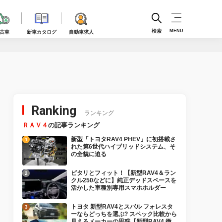
検索
MENU
古車
新車カタログ
自動車求人
Ranking
ランキング
ＲＡＶ４
の記事ランキング
新型「トヨタRAV4 PHEV」に初搭載さ
れた第6世代ハイブリッドシステム、そ
の全貌に迫る
ピタリとフィット！【新型RAV4＆ラン
クル250などに】純正デッドスペースを
活かした車種別専用スマホホルダー
トヨタ 新型RAV4とスバル フォレスタ
ーならどっちを選ぶ? スペック比較から
見えるメーカーの思惑【新型RAV4 徹