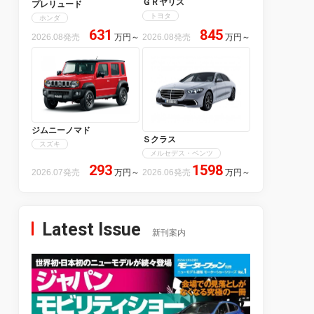
ＧＲヤリス
プレリュード
トヨタ
ホンダ
631
845
2026.08発売
万円
～
2026.08発売
万円
～
ジムニーノマド
Ｓクラス
スズキ
メルセデス・ベンツ
293
1598
2026.07発売
万円
～
2026.06発売
万円
～
Latest Issue
新刊案内