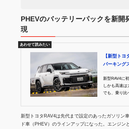
PHEVのバッテリーパックを新開発
現
あわせて読みたい
【新型トヨタ
パーキング
新型RAV4に
しかも高速は
でも、乗り比べ
ーティなのは
新型トヨタRAV4は先代まで設定のあったガソリン
ド車（PHEV）のラインアップになった。エンジンと