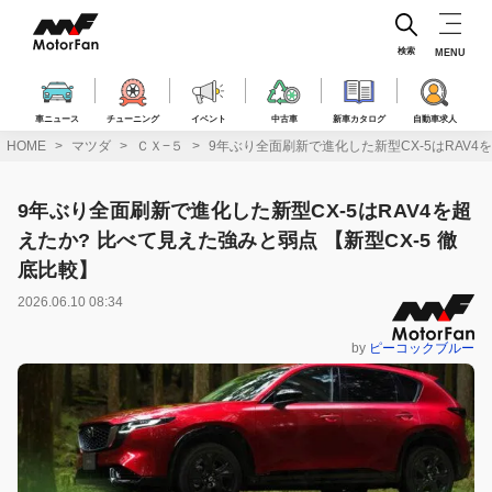
コ
ン
テ
検索
MENU
ン
ツ
へ
車ニュース
チューニング
イベント
中古車
新車カタログ
自動車求人
ス
HOME
マツダ
ＣＸ−５
9年ぶり全面刷新で進化した新型CX-5はRAV4
キ
ッ
プ
9年ぶり全面刷新で進化した新型CX-5はRAV4を超
えたか? 比べて見えた強みと弱点 【新型CX-5 徹
底比較】
2026.06.10 08:34
by
ピーコックブルー