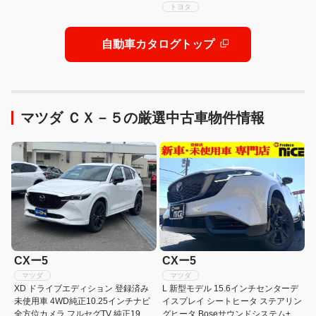
トヨタ
自動車カタログトップ
マツダ ＣＸ－５の厳選中古車物件情報
CXー5
CXー5
マツダ
マツダ
XD ドライブエディション 登録済み
L 新型モデル 15.6インチセンターデ
未使用車 4WD純正10.25インチナビ
イスプレイ シートヒータ ステアリン
全方位カメラ フルセグTV 純正19イ
グヒータ Boseサウンドシステム+12