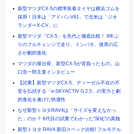
新型マツダCX-5の標準装着タイヤは横浜ゴムを
採用！日本は「アドバンV61」で北米は「ジオ
ランダーX-CV」に
新型マツダ「CX-5」を先代と徹底比較！ 9年ぶ
りのフルチェンジで走り、インパネ、後席の広
さが劇的進化
マツダの屋台骨、新型CX-5が背負ったもの。山
口浩一郎主査インタビュー
【試乗】新型マツダCX-5、ディーゼル不在の不
安を払拭する「e-SKYACTIV G 2.5」の実力と劇
的進化を遂げた快適性
なぜ新型トヨタRAV4は「サイズを変えなかっ
た」のか？ 6代目の試乗でわかった“深化”の真髄
新型トヨタ RAV4 新旧スペック比較! フルモデル