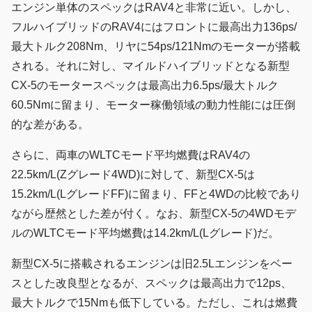
エンジン単体のスペックはRAV4と非常に近い。しかし、
フルハイブリッドのRAV4にはフロントに最高出力136ps/
最大トルク208Nm、リヤに54ps/121Nmのモーターが搭載
される。それに対し、マイルドハイブリッドとなる新型
CX-5のモータースペックは最高出力6.5ps/最大トルク
60.5Nmに留まり、モーター稼働領域の動力性能には圧倒
的な差がある。
さらに、両車のWLTCモード平均燃費はRAV4の
22.5km/L(Zグレード4WD)に対して、新型CX-5は
15.2km/L(LグレードFF)に留まり、FFと4WDの比較であり
ながら歴然とした差が付く。なお、新型CX-5の4WDモデ
ルのWLTCモード平均燃費は14.2km/L(Lグレード)だ。
新型CX-5に搭載されるエンジンは旧2.5Lエンジンをベー
スとした改良型となるが、スペックは最高出力で12ps、
最大トルクで15Nmも低下している。ただし、これは燃費