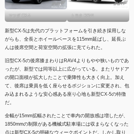
マツダ CX-5
トヨタ RAV4
新型CX-5は先代のプラットフォームを引き続き採用しな
がらも、全長とホイールベースを115mm延ばし、延長ぶ
んは後席空間と荷室空間の拡張に充てられた。
旧型CX-5の後席膝まわりはRAV4よりもやや狭いものであ
ったが、新型では同等以上に広がっている。またリヤドア
の開口面積が拡大したことで乗降性も大きく向上。加え
て、後席は乗員を低く座らせるポジションに変更され、包
み込まれるような安心感ある座り心地も新型CX-5の特徴
だ。
全幅が15mm拡幅されたことで車内の開放感は増したが、
1850mmの制限がある機械式駐車場には収まらなくなった
点は新型CX-5の明確なウィークポイントだ。しかし取り