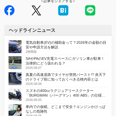
\
記事をシェアする
/
ヘッドラインニュース
電気自動車(EV)の補助金って？2026年の金額の目
安や申請方法を解説
2時間前
SAやPAのEV充電スペースにガソリン車が駐車！
法律的にどう扱われる？
2026.08.07
真夏の高速道路でタイヤが突然バースト!? 炎天下
のドライブ前に知っておくべき点検内容とは
2026.08.06
スズキの400ccラグジュアリースクーター
「BURGMAN（バーグマン）400 ABS」の仕様を
変更し、8月18日に発売
2026.08.05
車内での仮眠、どこまで安全？エンジンかけっぱ
なしの危険性
2026.08.05