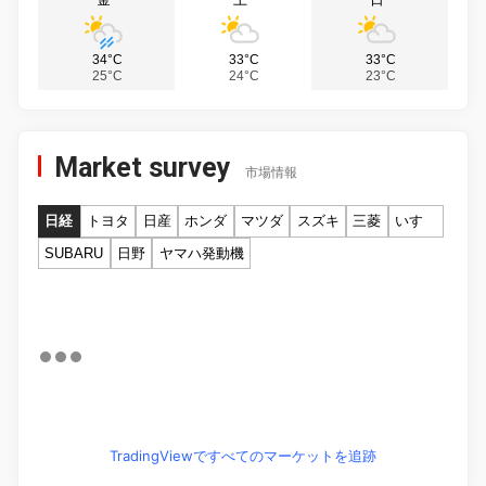
34°C
33°C
33°C
25°C
24°C
23°C
Market survey
市場情報
日経
トヨタ
日産
ホンダ
マツダ
スズキ
三菱
いすゞ
SUBARU
日野
ヤマハ発動機
TradingViewですべてのマーケットを追跡