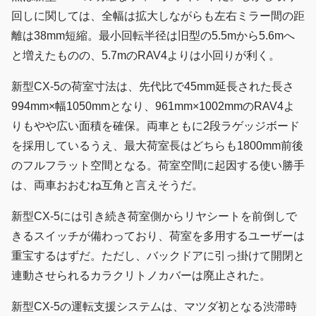
回しに関しては、全幅は拡大しながらも左右ミラー間の距
離は38mm短縮。最小回転半径は旧型の5.5mから5.6mへ
と増えたものの、5.7mのRAV4よりは小回りが利く。
新型CX-5の荷室寸法は、先代比で45mm延長された長さ
994mm×幅1050mmとなり、961mm×1002mmのRAV4よ
りもやや広い面積を確保。両車ともに2段ラゲッジボード
を採用しているうえ、最大荷室長はどちらも1800mm前後
のフルフラット空間となる。荷室空間に起因する使い勝手
は、両車おおむね互角と言えそうだ。
新型CX-5には引き続き荷室側からリヤシートを前倒しで
きるスイッチが備わっており、荷室を多用するユーザーは
重宝するはずだ。ただし、バックドアに引っ掛けて開閉と
連動させられるカラクリトノカバーは廃止された。
新型CX-5の運転支援システムは、マツダ初となる渋滞時