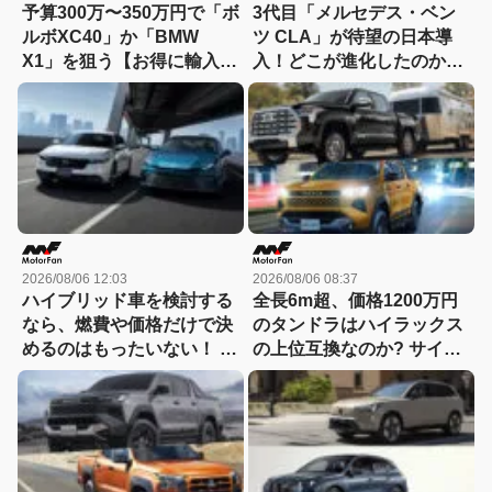
予算300万〜350万円で「ボ
3代目「メルセデス・ベン
ルボXC40」か「BMW
ツ CLA」が待望の日本導
X1」を狙う【お得に輸入中
入！どこが進化したのか先
古車を選ぶなら：11】
代とエンジン車同士で比較
2026/08/06 12:03
2026/08/06 08:37
ハイブリッド車を検討する
全長6m超、価格1200万円
なら、燃費や価格だけで決
のタンドラはハイラックス
めるのはもったいない！ ト
の上位互換なのか? サイ
ヨタとホンダでハイブリッ
ズ・装備・走り・価格を徹
ド車の「走りの個性」が異
底比較して分かった決定的
なるのには理由があった
な違い 【新型ハイラックス
徹底比較】