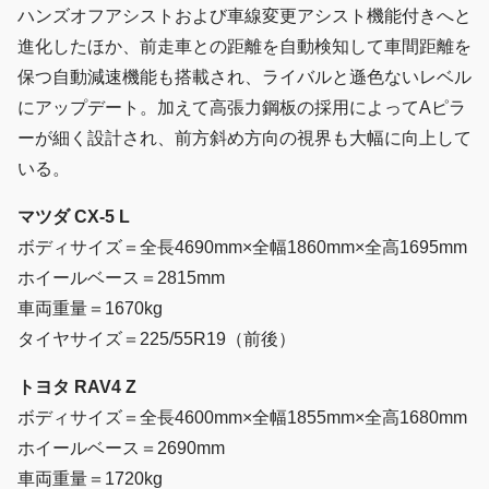
ハンズオフアシストおよび車線変更アシスト機能付きへと
進化したほか、前走車との距離を自動検知して車間距離を
保つ自動減速機能も搭載され、ライバルと遜色ないレベル
にアップデート。加えて高張力鋼板の採用によってAピラ
ーが細く設計され、前方斜め方向の視界も大幅に向上して
いる。
マツダ CX-5 L
ボディサイズ＝全長4690mm×全幅1860mm×全高1695mm
ホイールベース＝2815mm
車両重量＝1670kg
タイヤサイズ＝225/55R19（前後）
トヨタ RAV4 Z
ボディサイズ＝全長4600mm×全幅1855mm×全高1680mm
ホイールベース＝2690mm
車両重量＝1720kg