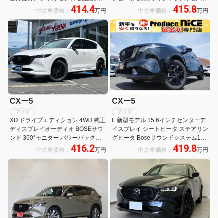
414.4
415.8
ンチアルミホイール 前席シートクー
スピーカ ワイヤレス充電器 ハンズフ
中古車価格：
万円
中古車価格：
万円
ラー全席シートヒーター前席パワー
リー機能付きパワーバックドア パノ
シートパワーバックドアサンルーフ
ラミックビュー
BOSEサウンド
CXー5
CXー5
マツダ
マツダ
XD ドライブエディション 4WD 純正
L 新型モデル 15.6インチセンターデ
ディスプレイオーディオ BOSEサウ
イスプレイ シートヒータ ステアリン
ンド 360°モニター パワーバックド
グヒータ Boseサウンドシステム12
416.2
419.8
ア 革シート パワーシート シートヒ
スピーカ ワイヤレス充電器 ハンズフ
中古車価格：
万円
中古車価格：
万円
ーター ステアリングヒーター レーダ
リー機能付きパワーバックドア パノ
ークルーズコントロール ワイヤレス
ラミックビューモニタ
充電