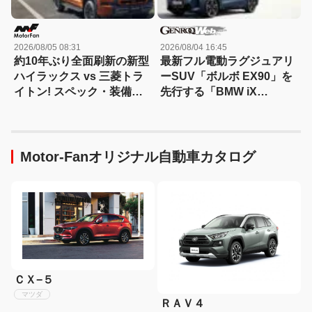
2026/08/05 08:31
2026/08/04 16:45
約10年ぶり全面刷新の新型
最新フル電動ラグジュアリ
ハイラックス vs 三菱トラ
ーSUV「ボルボ EX90」を
イトン! スペック・装備・
先行する「BMW iX
価格を比較、勝った点/惜し
xDrive60」と比較
い点を徹底検証! 【新型ハ
イラックス 徹底比較】
Motor-Fanオリジナル自動車カタログ
ＣＸ−５
マツダ
ＲＡＶ４