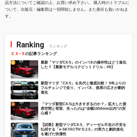
品方法についてご確認の上、お買い求め下さい。 購入時のトラブルに
ついて、出版元・編集部は一切関知しません。また責任も負いかねま
す。
Ranking
ランキング
ＣＸ−５
の記事ランキング
最新「マツダCX-5」のインパネの操作性はどう進化
した？【最新モデルコクピットドリル：09】
新型マツダ「CX-5」を先代と徹底比較！ 9年ぶりの
フルチェンジで走り、インパネ、後席の広さが劇的
進化
「マツダ新型CX-5は大きすぎるのか？」拡大した後
席空間と荷室、失ったのは“全幅1850mm以内”の安
心感？
【試乗】新型マツダCX-5、ディーゼル不在の不安を
払拭する「e-SKYACTIV G 2.5」の実力と劇的進化
を遂げた快適性