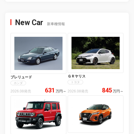
New Car
新車種情報
ＧＲヤリス
プレリュード
トヨタ
ホンダ
631
845
2026.08発売
万円
～
2026.08発売
万円
～