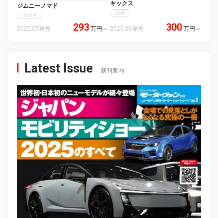
キックス
ジムニーノマド
日産
スズキ
293
300
2026.07発売
万円
～
2026.06発売
万円
～
Latest Issue
新刊案内