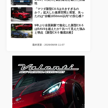
性
「マツダ新型CX-5は大きすぎるの
か？」拡大した後席空間と荷室、失っ
たのは“全幅1850mm以内”の安心感？
9年ぶり全面刷新で進化した新型CX-5
はRAV4を超えたか? 比べて見えた強み
と弱点 【新型CX-5 徹底比較】
最終更新：2026/08/06 11:07