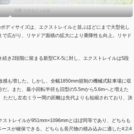
日産 エクストレイル
5のボディサイズは、エクストレイルと並ぶほどにまで大型化し
まで広がり、リヤドア面積の拡大により乗降性も向上。リヤド
続き2段階に留まる新型CX-5に対し、エクストレイルは5段
開放感も増した。しかし、全幅1850mm規制の機械式駐車場に収
。また、最小回転半径も旧型の5.5mから5.6mへと増えた
る。ただし左右ミラー間の距離は先代よりも短縮されており、決
エクストレイルが951mm×1096mmとほぼ同等であり、どちらも
ペースが確保できる。どちらも長尺物の積み込みに適した4:2:4