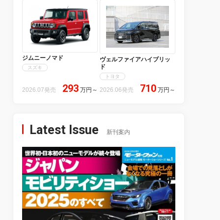
ジムニーノマド
ヴェルファイアハイブリッ
ド
スズキ
トヨタ
293
710
2026.07発売
万円
～
2026.06発売
万円
～
Latest Issue
新刊案内