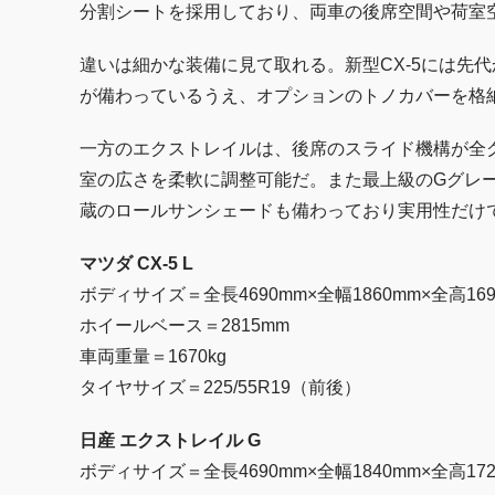
分割シートを採用しており、両車の後席空間や荷室
違いは細かな装備に見て取れる。新型CX-5には先
が備わっているうえ、オプションのトノカバーを格
一方のエクストレイルは、後席のスライド機構が全
室の広さを柔軟に調整可能だ。また最上級のGグレー
蔵のロールサンシェードも備わっており実用性だけ
マツダ CX-5 L
ボディサイズ＝全長4690mm×全幅1860mm×全高169
ホイールベース＝2815mm
車両重量＝1670kg
タイヤサイズ＝225/55R19（前後）
日産 エクストレイル G
ボディサイズ＝全長4690mm×全幅1840mm×全高172