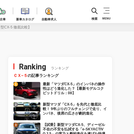
検索
MENU
古車
新車カタログ
自動車求人
型CX-5 徹底比較】
Ranking
ランキング
ＣＸ−５
の記事ランキング
最新「マツダCX-5」のインパネの操作
性はどう進化した？【最新モデルコク
ピットドリル：08】
新型マツダ「CX-5」を先代と徹底比
較！ 9年ぶりのフルチェンジで走り、イ
ンパネ、後席の広さが劇的進化
【試乗】新型マツダCX-5、ディーゼル
不在の不安を払拭する「e-SKYACTIV
G 2.5」の実力と劇的進化を遂げた快適