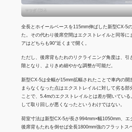
マツダ CX-5
全長とホイールベースを115mm伸ばした新型CX-
た。その代わり後席空間はエクストレイルと同等に
アはどちらも90°近くまで開く。
ただし、後席背もたれのリクライニング角度は、引き
階となり、よりきめ細やかな調整が可能だ。
新型CX-5は全幅が15mm拡幅されたことで車内の
まらなくなった点はエクストレイルに対して劣る部分だ
ことで、5.4mのエクストレイルとは差が開いてい
して取り回しが悪くなったというわけではない。
荷室寸法は新型CX-5が長さ994mm×幅1050mm、
後席背もたれを倒せば全長1800mm強のフラットス