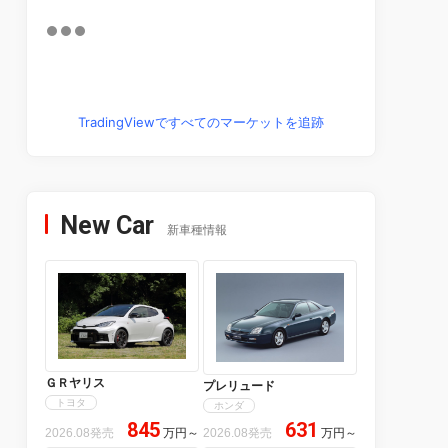
TradingViewですべてのマーケットを追跡
New Car
新車種情報
ＧＲヤリス
プレリュード
トヨタ
ホンダ
845
631
2026.08発売
万円
～
2026.08発売
万円
～