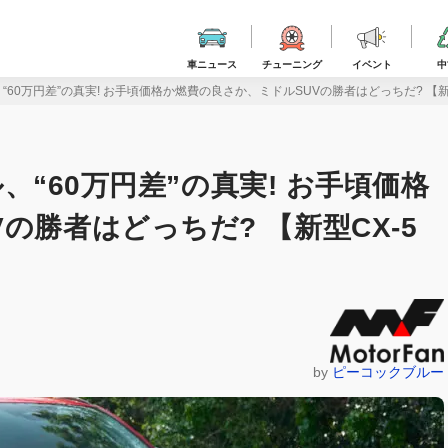
車ニュース
チューニング
イベント
中
ル、“60万円差”の真実! お手頃価格か燃費の良さか、ミドルSUVの勝者はどっちだ? 【新
ル、“60万円差”の真実! お手頃価格
の勝者はどっちだ? 【新型CX-5
by
ピーコックブルー