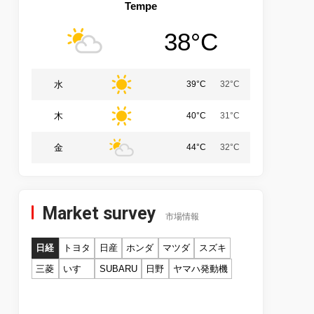
Tempe
38°C
水
39°C
32°C
木
40°C
31°C
金
44°C
32°C
Market survey
市場情報
日経
トヨタ
日産
ホンダ
マツダ
スズキ
三菱
いすゞ
SUBARU
日野
ヤマハ発動機