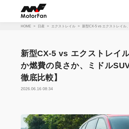
コ
ン
テ
ン
ツ
HOME
日産
エクストレイル
新型CX-5 vs エクストレイ
へ
ス
キ
ッ
新型CX-5 vs エクストレイ
プ
か燃費の良さか、ミドルSUV
徹底比較】
2026.06.16 08:34