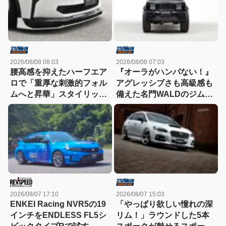
2026/08/08 08:03
2026/08/08 07:03
腰高感を抑えたハーフエア
『オーラがハンパない！』
ロで「重厚な刺激的フォル
アグレッシブさも高級感も
ムへと昇華」スタイリッシ
備えた名門WALDのジムニ
ュなエステートを構築
ーノマド用ボディキット
2026/08/07 17:10
2026/08/07 15:03
ENKEI Racing NVR5の19
「やっぱり欲しい憧れの深
インチをENDLESS FL5シ
リム！」ラウンドした5本