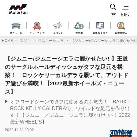
コ
ン
テ
検索
MENU
ン
ツ
へ
車ニュース
チューニング
イベント
中古車
新車カタログ
自動車求人
ス
HOME
スズキ
ジムニーシエラ
【ジムニー/ジムニーシエラに履かせた
キ
ッ
プ
【ジムニー/ジムニーシエラに履かせたい! 】王道
のサークルホールディッシュがタフな足元を構
築！ ロックケリーカルデラを履いて、アウトド
ア遊びを満喫！【2022最新ホイールズ・ニュー
ス】
オフロードシーンでタフに使えるのも魅力！ BADX・
ROCK KELLY CALDERAで、ワイルドな足元を作り出
す！【ジムニー／ジムニーシエラに履かせたい！ 2022
最新WHEEL'S】
2022.11.28 20:02