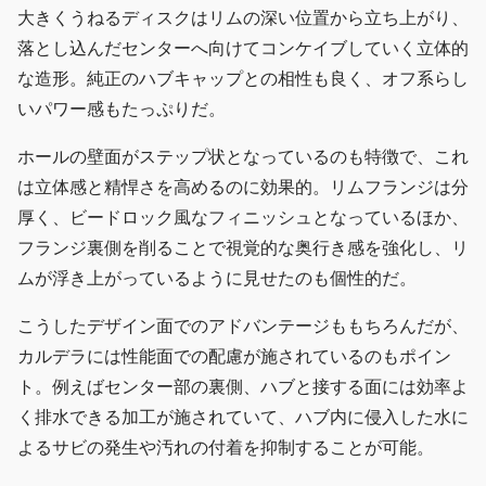
大きくうねるディスクはリムの深い位置から立ち上がり、
落とし込んだセンターへ向けてコンケイブしていく立体的
な造形。純正のハブキャップとの相性も良く、オフ系らし
いパワー感もたっぷりだ。
ホールの壁面がステップ状となっているのも特徴で、これ
は立体感と精悍さを高めるのに効果的。リムフランジは分
厚く、ビードロック風なフィニッシュとなっているほか、
フランジ裏側を削ることで視覚的な奥行き感を強化し、リ
ムが浮き上がっているように見せたのも個性的だ。
こうしたデザイン面でのアドバンテージももちろんだが、
カルデラには性能面での配慮が施されているのもポイン
ト。例えばセンター部の裏側、ハブと接する面には効率よ
く排水できる加工が施されていて、ハブ内に侵入した水に
よるサビの発生や汚れの付着を抑制することが可能。