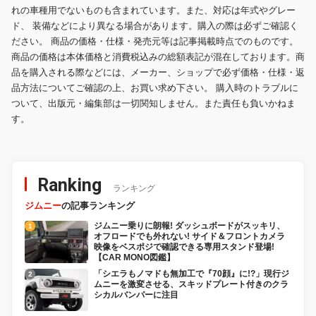
れの車種用でないものも含まれています。また、対応は年式やグレー
ド、 装備などにより異なる場合があります。購入の際は必ずご確認く
ださい。 商品の価格・仕様・発売元等は記事掲載時点でのものです。
商品の価格は本体価格と消費税込みの総額表記が混在しております。商
品を購入される際などには、メーカー、ショップで必ず価格・仕様・返
品方法についてご確認の上、お買い求め下さい。 購入時のトラブルに
ついて、出版元・編集部は一切関知しません。また責任も負いかねま
す。
Ranking
ランキング
ジムニー
の記事ランキング
ジムニー乗りに朗報! ダッシュボードがスッキリ、
オフロードでも外れない! サイド＆フロントカメラ
映像をベスポジで確認できる専用スタンド登場!
【CAR MONO図鑑】
「シエラもノマドも無加工で『70顔』に!?」現行ジ
ムニーを激変させる、スキッドプレート付きのクラ
シカルバンパーに注目