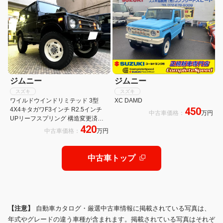
アSDナビ&TV&インナーミラー
メラ ETC
ジムニー
ジムニー
スズキ
スズキ
ワイルドウインドリミテッド 3型
XC DAMD
450
4X4キタガワF3インチ R2.5インチ
中古車価格：
万円
UPリーフスプリング 構造変更済み
420
リアLSD トランスファーダウンギア
中古車価格：
万円
本革RECARO CLASSIC LS AT・
ECUオーバーホール済み
中古車トップ
【注意】
自動車カタログ・厳選中古車情報に掲載されている写真は、
年式やグレードの違う車種が含まれます。掲載されている写真はそれぞ