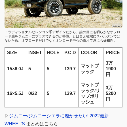
トラディショナルなレンコン系デザインだから、誰の目にも明らかなオフロ
ード感をジムニーにプラスできるのが特徴。とは言え極端にスパルタンでは
ないため、オフロードだけでなくオンロード中心の街オフ系にも好相性。
SIZE
INSET
HOLE
P.C.D
COLOR
PRICE
3万
マットブ
15×6.0J
5
5
139.7
1900
ラック
円
マットブ
3万
ラック/リ
16×5.5J
0/22
5
139.7
5200
ップポリ
円
ッシュ
▷
ジムニー/ジムニーシエラに履かせたい! 2022最新
WHEEL’S
まとめはこちら