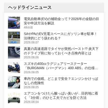
ヘッドラインニュース
電気自動車(EV)の補助金って？2026年の金額の目
安や申請方法を解説
48分前
SAやPAのEV充電スペースにガソリン車が駐車！
法律的にどう扱われる？
2026.08.07
真夏の高速道路でタイヤが突然バースト!? 炎天下
のドライブ前に知っておくべき点検内容とは
2026.08.06
スズキの400ccラグジュアリースクーター
「BURGMAN（バーグマン）400 ABS」の仕様を
変更し、8月18日に発売
2026.08.05
車内での仮眠、どこまで安全？エンジンかけっぱ
なしの危険性
2026.08.05
エアコンをつけたら酸っぱい臭いが…目的地に着
く「3分前」のひと工夫でカビを防ぐ方法
2026.08.04