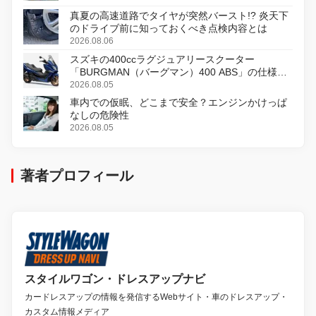
真夏の高速道路でタイヤが突然バースト!? 炎天下
のドライブ前に知っておくべき点検内容とは
2026.08.06
スズキの400ccラグジュアリースクーター
「BURGMAN（バーグマン）400 ABS」の仕様を
変更し、8月18日に発売
2026.08.05
車内での仮眠、どこまで安全？エンジンかけっぱ
なしの危険性
2026.08.05
著者プロフィール
スタイルワゴン・ドレスアップナビ
カードレスアップの情報を発信するWebサイト・車のドレスアップ・
カスタム情報メディア