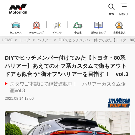
コ
ン
テ
検索
MENU
ン
ツ
へ
車ニュース
チューニング
イベント
中古車
新車カタログ
自動車求人
ス
HOME
トヨタ
ハリアー
DIYでヒッチメンバー付けてみた【トヨタ・80
キ
ッ
プ
DIYでヒッチメンバー付けてみた【トヨタ・80系
ハリアー】あえてのオフ系カスタムで街もアウト
ドアも似合う“街オフ”ハリアーを目指す！ vol.3
スタワゴ本誌にて絶賛連載中！ ハリアーカスタム企
画vol.3
2021.08.14 12:00