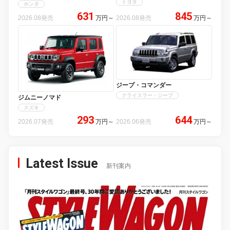
トヨタ
ホンダ
631
845
2026.08発売
万円
～
2026.08発売
万円
～
ジープ・コマンダー
クライスラー・ジープ
ジムニーノマド
スズキ
293
644
2026.07発売
万円
～
2026.06発売
万円
～
Latest Issue
新刊案内