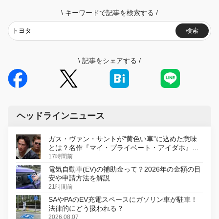
\
キーワードで記事を検索する
/
検索
\
記事をシェアする
/
ヘッドラインニュース
ガス・ヴァン・サントが“黄色い車”に込めた意味
とは？名作『マイ・プライベート・アイダホ』が
初のデジタルリマスター版で復活
17時間前
電気自動車(EV)の補助金って？2026年の金額の目
安や申請方法を解説
21時間前
SAやPAのEV充電スペースにガソリン車が駐車！
法律的にどう扱われる？
2026.08.07