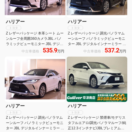
ハリアー
ハリアー
トヨタ
トヨタ
Z レザーパッケージ 本革シート ムー
Z レザーパッケージ 調光パノラマム
ンルーフ全周囲360カメラJBL パノ
ーンルーフ パノラミックビューモニ
ラミックビューモニター JBL デジタ
ター JBL デジタルインナーミラー ブ
535.9
537.2
ルインナーミラー ブラインドスポッ
ラインドスポットモニターアクセサ
中古車価格：
万円
中古車価格：
万円
トモニターアクセサリーC パークア
リーC全周囲360カメラ パークアシ
シストモデリスタエアロ
スト LED付モデリスタエアロ
ハリアー
ハリアー
トヨタ
トヨタ
Z レザーパッケージ 調光パノラマム
Z レザーパッケージ 禁煙車/モデリス
ーンルーフ パノラミックビューモニ
タフルエアロ/調光パノラマルーフ/純
ター JBL デジタルインナーミラー ブ
正12.3インチナビ/JBLプレミアムサ