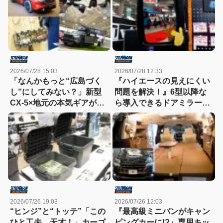
ショー2026】
2026/07/28 15:03
2026/07/28 12:33
「なんかもっと“広島づく
『ハイエースの見えにくい
し”にしてみない？」新型
問題を解決！』6型以降な
CX-5×地元の本気ギアが融
ら導入できるドアミラーが
合したマツダブースが熱す
すごく便利！【東京キャン
ぎる！
ピングカーショー2026】
2026/07/26 19:03
2026/07/26 12:03
“ヒンジ”と“トッテ”「この
『最高級ミニバンがキャン
ひと工夫、天才！」カーゴ
ピングカーに!?』専用キッ