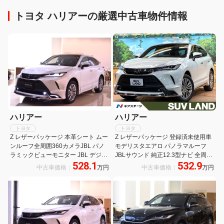
トヨタ ハリアーの厳選中古車物件情報
ハリアー
ハリアー
トヨタ
トヨタ
Z レザーパッケージ 本革シート ムー
Z レザーパッケージ 登録済未使用車
ンルーフ全周囲360カメラJBL パノ
モデリスタエアロ パノラマルーフ
ラミックビューモニター JBL デジタ
JBLサウンド 純正12.3型ナビ 全周囲
528.1
532.9
ルインナーミラー ブラインドスポッ
カメラ レーダークルーズ デジタルミ
中古車価格：
万円
中古車価格：
万円
トモニターアクセサリーコンセント
ラー 本革シート ベンチレーション
LED付モデリスタエアロ
純正19インチアルミ LEDヘッド