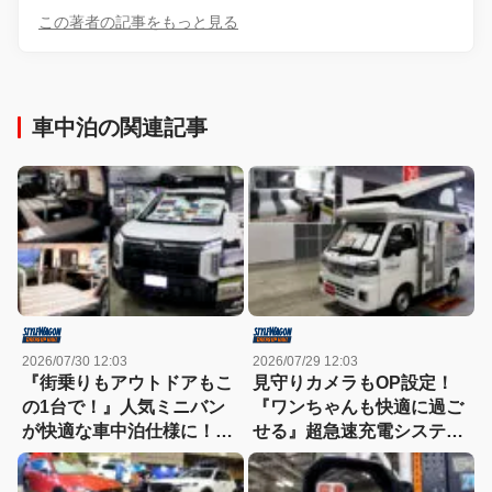
この著者の記事をもっと見る
車中泊の関連記事
2026/07/30 12:03
2026/07/29 12:03
『街乗りもアウトドアもこ
見守りカメラもOP設定！
の1台で！』人気ミニバン
『ワンちゃんも快適に過ご
が快適な車中泊仕様に！
せる』超急速充電システム
【東京キャンピングカーシ
を搭載した軽トラキャンパ
ョー2026】
ー【東京キャンピングカー