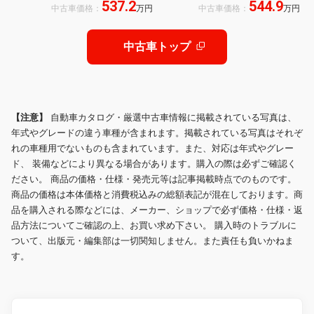
537.2
544.9
ラインドスポットモニターアクセサ
ウンド/パノラミックビューモニタ
中古車価格：
万円
中古車価格：
万円
リーC全周囲360カメラ パークアシ
ー/ETC2.0/ワイヤレス充電/ステアリ
スト
ングヒーター/ベンチレーション
中古車トップ
【注意】
自動車カタログ・厳選中古車情報に掲載されている写真は、
年式やグレードの違う車種が含まれます。掲載されている写真はそれぞ
れの車種用でないものも含まれています。また、対応は年式やグレー
ド、 装備などにより異なる場合があります。購入の際は必ずご確認く
ださい。 商品の価格・仕様・発売元等は記事掲載時点でのものです。
商品の価格は本体価格と消費税込みの総額表記が混在しております。商
品を購入される際などには、メーカー、ショップで必ず価格・仕様・返
品方法についてご確認の上、お買い求め下さい。 購入時のトラブルに
ついて、出版元・編集部は一切関知しません。また責任も負いかねま
す。