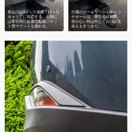
差込口は2インチ規格で様々な
付属のボールマウント＆ヒッ
キャリアに対応する。右側に
チボールは、牽引時に利用。
は牽引時に必要な配線ソケッ
使わない時は外しておけば見
ト用マウントも備わる。
栄えもすっきり。