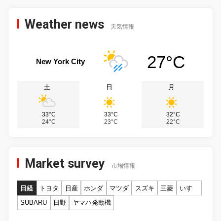
Weather news
天気情報
27°C
New York City
土
日
月
33°C
33°C
32°C
24°C
23°C
22°C
Market survey
市場情報
日経
トヨタ
日産
ホンダ
マツダ
スズキ
三菱
いすゞ
SUBARU
日野
ヤマハ発動機