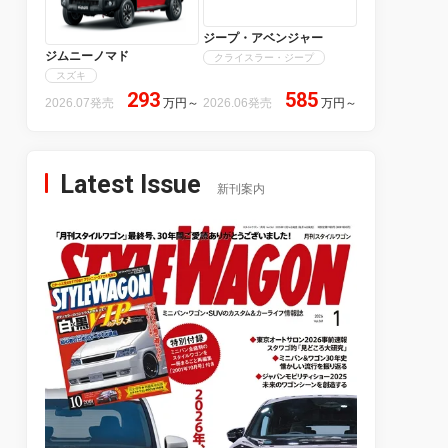
ジープ・アベンジャー
ジムニーノマド
クライスラー・ジープ
スズキ
293
585
2026.07発売
万円
～
2026.06発売
万円
～
Latest Issue
新刊案内