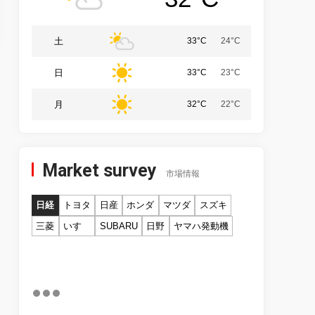
土
33°C
24°C
日
33°C
23°C
月
32°C
22°C
Market survey
市場情報
日経
トヨタ
日産
ホンダ
マツダ
スズキ
三菱
いすゞ
SUBARU
日野
ヤマハ発動機