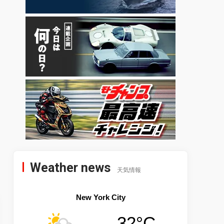
Weather news
天気情報
New York City
32°C