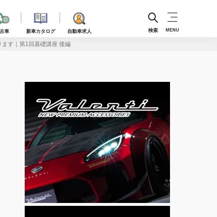
検索
MENU
古車
新車カタログ
自動車求人
ます｜第1回基礎講座 後編