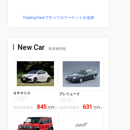
TradingViewですべてのマーケットを追跡
New Car
新車種情報
ＧＲヤリス
プレリュード
トヨタ
ホンダ
845
631
2026.08発売
万円
～
2026.08発売
万円
～