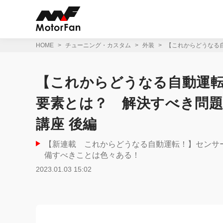
コ
ン
テ
ン
ツ
HOME
チューニング・カスタム
外装
【これからどうなる
へ
ス
キ
【これからどうなる自動運転
ッ
プ
要素とは？ 解決すべき問題
講座 後編
【新連載 これからどうなる自動運転！】センサ
備すべきことは色々ある！
2023.01.03 15:02