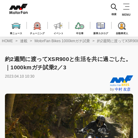
コ
ン
テ
検索
MENU
ン
ツ
へ
車ニュース
チューニング
イベント
中古車
新車カタログ
自動車求人
ス
HOME
連載
MotorFan Bikes 1000kmガチ試乗
約2週間に渡ってXSR90
キ
ッ
プ
約2週間に渡ってXSR900と生活を共に過ごした。
｜1000kmガチ試乗2／3
2023.04.10 10:30
by
中村 友彦