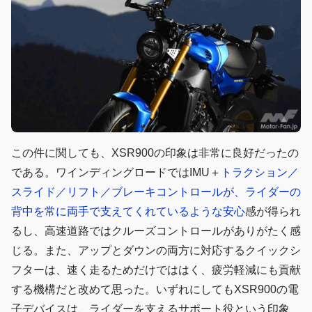
この件に関しても、XSR900の印象は非常に良好だったの
である。ワインディングロードではIMU＋
トラクション／
スライド／リフト／ブレーキコントロールが、ライダーの
背中を常に両手で支えてくれているような安心
感が得られ
るし、高速道路ではクルーズコントロールがありがたく感
じる。また、アップとダウンの両方に対応するクイックシ
フターは、速く走るためだけでははく、疲労軽減にも貢献
する機構だと改めて思った。いずれにしてもXSR900の電
子デバイスは、ライダーを支えるサポート役という印象