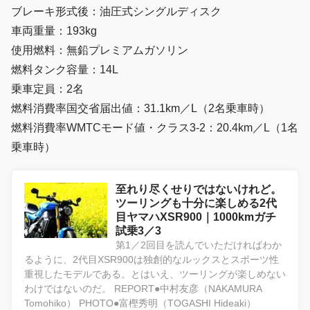
ブレーキ形式後：油圧式シングルディスク
車両重量：193kg
使用燃料：無鉛プレミアムガソリン
燃料タンク容量：14L
乗車定員：2名
燃料消費率国交省届出値：31.1km／L（2名乗車時）
燃料消費率WMTCモード値・クラス3-2：20.4km／L（1名
乗車時）
至れり尽くせりではないけれど。
ツーリングも十分に楽しめる2代
目ヤマハXSR900｜1000kmガチ
試乗3／3
第1／2回目を読んでいただければわか
るように、2代目XSR900は独創的なルックスとスポーツ性
重視したモデルである。とはいえ、ツーリングが楽しめない
わけではないのだ。 REPORT●中村友彦（NAKAMURA
Tomohiko） PHOTO●富樫秀明（TOGASHI Hideaki）