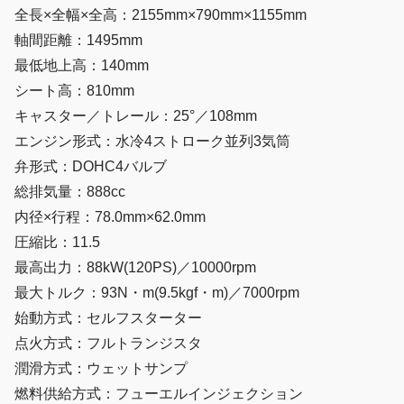
全長×全幅×全高：2155mm×790mm×1155mm
軸間距離：1495mm
最低地上高：140mm
シート高：810mm
キャスター／トレール：25°／108mm
エンジン形式：水冷4ストローク並列3気筒
弁形式：DOHC4バルブ
総排気量：888cc
内径×行程：78.0mm×62.0mm
圧縮比：11.5
最高出力：88kW(120PS)／10000rpm
最大トルク：93N・m(9.5kgf・m)／7000rpm
始動方式：セルフスターター
点火方式：フルトランジスタ
潤滑方式：ウェットサンプ
燃料供給方式：フューエルインジェクション