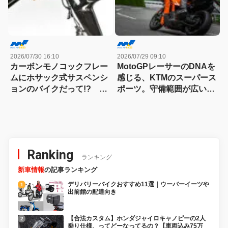
2026/07/30 16:10
2026/07/29 09:10
カーボンモノコックフレー
MotoGPレーサーのDNAを
ムにホサック式サスペンシ
感じる、KTMのスーパース
ョンのバイクだって!? ヴ
ポーツ。守備範囲が広い史
ィンス・ドゥエチンクアン
上最高のパラレルツイン
タの常識を覆す車体設計
「KTM 990RC R 試乗記」
Ranking
ランキング
新車情報
の記事ランキング
デリバリーバイクおすすめ11選｜ウーバーイーツや
出前館の配達向き
【合法カスタム】ホンダジャイロキャノピーの2人
乗り仕様、ってどーなってるの？【車両込み75万