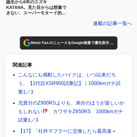
誕生から6年のスズキ
KATANA。見た目からは想像で
きない、スーパーモタード的な
ハンドリングが堪能できる｜
連載の記事一覧へ
1000kmガチ試乗【1／3】
→
Motor Fan のニュースをGoogle検索で優先表示
関連記事
こんなにも感動したバイクは、いつ以来だろ
う。【2代目XSR900試乗記】｜1000kmガチ試
乗1／3
兄貴分のZ900RSよりも、弟分のほうが楽しいか
もしれない
カワサキZ650RS 1000kmガチ
試乗1／3
【17】「社外マフラーに交換したら最高速＋