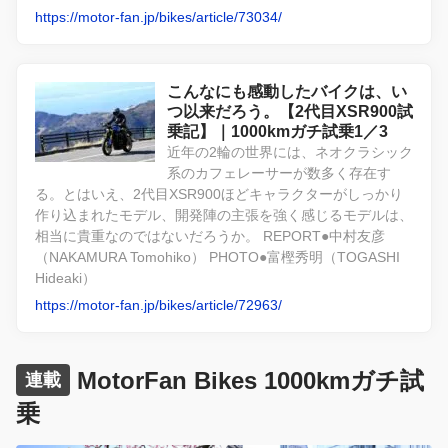
https://motor-fan.jp/bikes/article/73034/
こんなにも感動したバイクは、い
つ以来だろう。【2代目XSR900試
乗記】｜1000kmガチ試乗1／3
近年の2輪の世界には、ネオクラシック
系のカフェレーサーが数多く存在す
る。とはいえ、2代目XSR900ほどキャラクターがしっかり
作り込まれたモデル、開発陣の主張を強く感じるモデルは、
相当に貴重なのではないだろうか。 REPORT●中村友彦
（NAKAMURA Tomohiko） PHOTO●富樫秀明（TOGASHI
Hideaki）
https://motor-fan.jp/bikes/article/72963/
MotorFan Bikes 1000kmガチ試
連載
乗