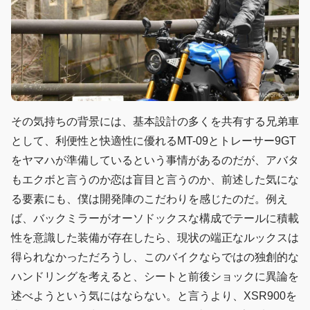
その気持ちの背景には、基本設計の多くを共有する兄弟車
として、利便性と快適性に優れるMT-09とトレーサー9GT
をヤマハが準備しているという事情があるのだが、アバタ
もエクボと言うのか恋は盲目と言うのか、前述した気にな
る要素にも、僕は開発陣のこだわりを感じたのだ。例え
ば、バックミラーがオーソドックスな構成でテールに積載
性を意識した装備が存在したら、現状の端正なルックスは
得られなかっただろうし、このバイクならではの独創的な
ハンドリングを考えると、シートと前後ショックに異論を
述べようという気にはならない。と言うより、XSR900を