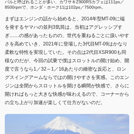
バルと呼ばれることが多い、カワサキZ900RSカフェは111ps／
8500rpmで、ホンダ・ホーク11は102ps／7500rpm。
まずはエンジンの話から始めると、2014年型MT-09に端
を発するヤマハの並列3気筒は、当初はアグレッシブす
ぎ……の感があったものの、世代を重ねるごとに扱いやす
さを高めていき、2021年に登場した3代目MT-09はかなり
柔軟な特性を実現していた。その点は2代目XSR900も同
様なのだが、今回の試乗で僕はスロットルの開け始め、開
度で言うなら1／32～1／16あたりの緻密な反応と、ロン
グスイングアームならではの開けやすさを実感。このエン
ジンは全閉からスロットルを開ける瞬間が快感で、さらに
開ければもっと大きな快感が味わえるので、コーナーから
の立ち上がり加速が楽しくて仕方がないのだ。