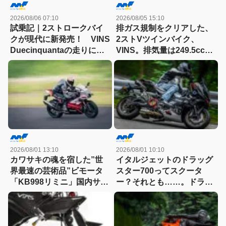
2026/08/06 07:10
2026/08/05 15:10
試乗記｜2ストロークバイ
排ガス規制をクリアした、
クが現代に新発売！ VINS
2ストVツインバイク、
Duecinquantaの走りに大
VINS。排気量は249.5cc、
感動
83HPを絞り出す。そのエ
ンジンの技術とは
2026/08/01 13:10
2026/08/01 10:10
カワサキの魂を宿した”世
イタルジェットのドラッグ
界最速の芸術品”ビモータ
スター700ってスクータ
「KB998リミニ」国内サー
ー？それとも……。ドラッ
キット試乗記
グスター700ツイン・リミ
テッドエディション試乗記