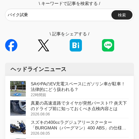
\
キーワードで記事を検索する
/
検索
\
記事をシェアする
/
ヘッドラインニュース
SAやPAのEV充電スペースにガソリン車が駐車！
法律的にどう扱われる？
22時間前
真夏の高速道路でタイヤが突然バースト!? 炎天下
のドライブ前に知っておくべき点検内容とは
2026.08.06
スズキの400ccラグジュアリースクーター
「BURGMAN（バーグマン）400 ABS」の仕様を
変更し、8月18日に発売
2026.08.05