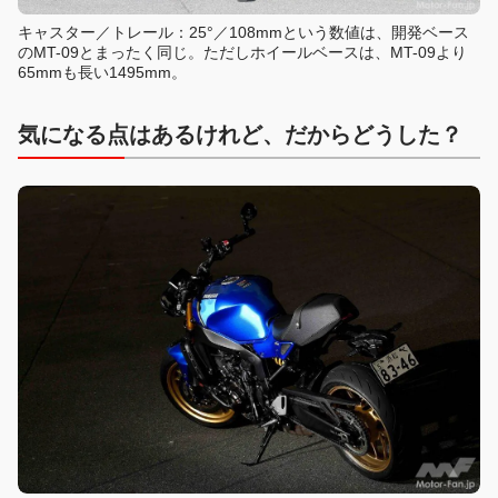
キャスター／トレール：25°／108mmという数値は、開発ベース
のMT-09とまったく同じ。ただしホイールベースは、MT-09より
65mmも長い1495mm。
気になる点はあるけれど、だからどうした？