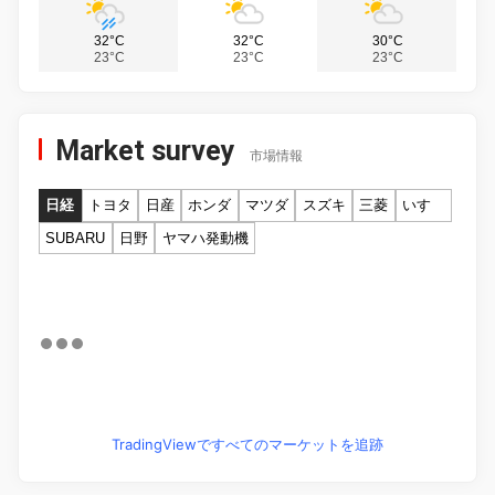
32°C
32°C
30°C
23°C
23°C
23°C
Market survey
市場情報
日経
トヨタ
日産
ホンダ
マツダ
スズキ
三菱
いすゞ
SUBARU
日野
ヤマハ発動機
TradingViewですべてのマーケットを追跡