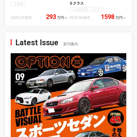
Ｓクラス
スズキ
メルセデス・ベンツ
293
1598
2026.07発売
万円
～
2026.06発売
万円
～
Latest Issue
新刊案内