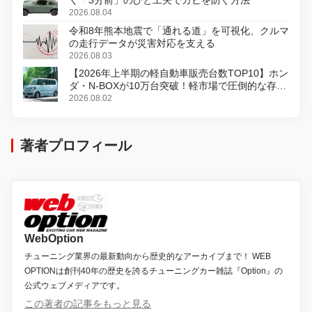
く「3分前」のひと工夫でカビを防ぐ方法
2026.08.04
令和8年熊本地震で「通れる道」を可視化、クルマ
の走行データが災害対応を支える
2026.08.03
【2026年上半期の軽自動車販売台数TOP10】ホン
ダ・N-BOXが10万台突破！軽市場で圧倒的な存在
感
2026.08.02
著者プロフィール
WebOption
チューニング業界の最新動向から歴史的なアーカイブまで！ WEB
OPTIONは創刊40年の歴史を誇るチューニングカー雑誌『Option』の
公式ウェブメディアです。
この著者の記事をもっと見る