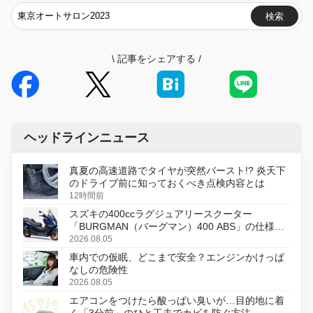
検索
\
記事をシェアする
/
ヘッドラインニュース
真夏の高速道路でタイヤが突然バースト!? 炎天下
のドライブ前に知っておくべき点検内容とは
12時間前
スズキの400ccラグジュアリースクーター
「BURGMAN（バーグマン）400 ABS」の仕様を
変更し、8月18日に発売
2026.08.05
車内での仮眠、どこまで安全？エンジンかけっぱ
なしの危険性
2026.08.05
エアコンをつけたら酸っぱい臭いが…目的地に着