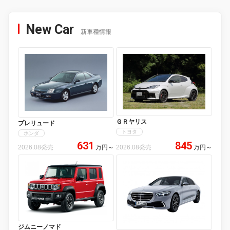
New Car
新車種情報
ＧＲヤリス
プレリュード
トヨタ
ホンダ
631
845
2026.08発売
万円
～
2026.08発売
万円
～
ジムニーノマド