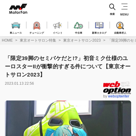
コ
ン
テ
検索
MENU
ン
ツ
へ
車ニュース
チューニング
イベント
中古車
新車カタログ
自動車求人
ス
HOME
東京オートサロン特集
東京オートサロン2023
「限定39脚のセ
キ
ッ
プ
「限定39脚のセミバケだと!?」初音ミク仕様のユ
ーロスターIIが衝撃的すぎる件について【東京オー
トサロン2023】
2023.01.13 22:56
by
weboptwriter