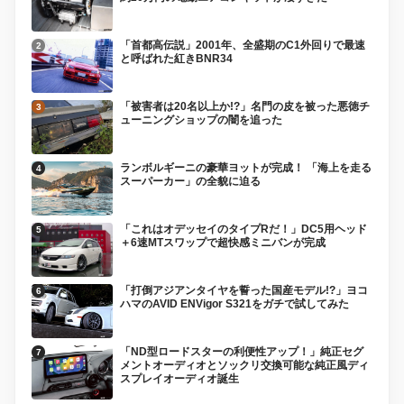
「首都高伝説」2001年、全盛期のC1外回りで最速
と呼ばれた紅きBNR34
「被害者は20名以上か!?」名門の皮を被った悪徳チ
ューニングショップの闇を追った
ランボルギーニの豪華ヨットが完成！ 「海上を走る
スーパーカー」の全貌に迫る
「これはオデッセイのタイプRだ！」DC5用ヘッド
＋6速MTスワップで超快感ミニバンが完成
「打倒アジアンタイヤを誓った国産モデル!?」ヨコ
ハマのAVID ENVigor S321をガチで試してみた
「ND型ロードスターの利便性アップ！」純正セグ
メントオーディオとソックリ交換可能な純正風ディ
スプレイオーディオ誕生