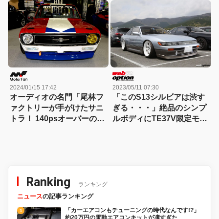
りしました！ 【東京オート
売される！ 1月22日（月）
サロン2024】
より奈良日産で受注開始
2024/01/15 17:42
2023/05/11 07:30
オーディオの名門「尾林フ
「このS13シルビアは渋す
ァクトリーが手がけたサニ
ぎる・・・」絶品のシンプ
トラ！ 140psオーバーの
ルボディにTE37V限定モデ
A12改A13+直結5速MTの最
ルをツライチセット！【レ
速サニートラック登場！
イズファンミーティング
【東京オートサロン2024】
2023】
Ranking
ランキング
ニュース
の記事ランキング
「カーエアコンもチューニングの時代なんです!?」
約20万円の電動エアコンキットが凄すぎた