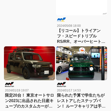
のカワサキプラザでTシャ
ツを発売開始！
2024/05/08 18:00
【リコール】トライアン
フ・スピードトリプル
RS/RR、オーバーヒートの
恐れ
2024/01/17 14:53
2024/01/19 19:07
限られた予算で学生たちが
限定20台！ 東京オートサロ
レストアしたステップバ
ン2023に出品された日産キ
ン！ ルーフキャリアは手作
ューブのカスタムカーが販