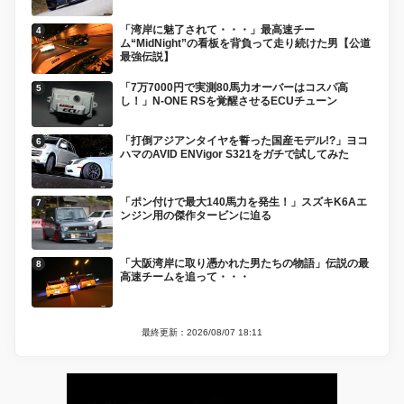
「湾岸に魅了されて・・・」最高速チー
ム“MidNight”の看板を背負って走り続けた男【公道
最強伝説】
「7万7000円で実測80馬力オーバーはコスパ高
し！」N-ONE RSを覚醒させるECUチューン
「打倒アジアンタイヤを誓った国産モデル!?」ヨコ
ハマのAVID ENVigor S321をガチで試してみた
「ポン付けで最大140馬力を発生！」スズキK6Aエ
ンジン用の傑作タービンに迫る
「大阪湾岸に取り憑かれた男たちの物語」伝説の最
高速チームを追って・・・
最終更新：2026/08/07 18:11