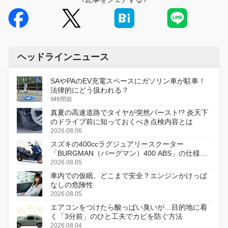
ヘッドラインニュース
SAやPAのEV充電スペースにガソリン車が駐車！
法律的にどう扱われる？
9時間前
真夏の高速道路でタイヤが突然バースト!? 炎天下
のドライブ前に知っておくべき点検内容とは
2026.08.06
スズキの400ccラグジュアリースクーター
「BURGMAN（バーグマン）400 ABS」の仕様を
変更し、8月18日に発売
2026.08.05
車内での仮眠、どこまで安全？エンジンかけっぱ
なしの危険性
2026.08.05
エアコンをつけたら酸っぱい臭いが…目的地に着
く「3分前」のひと工夫でカビを防ぐ方法
2026.08.04