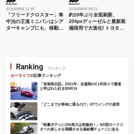
2026/08/04 11:30
2026/08/04 08:31
「フリードクロスター」車
約10年ぶり全面刷新、
中泊の王道ミニバンはシア
204psディーゼルと最新装
ターキャンプにも、移動オ
備採用で大進化! トヨタ新
フィスにも対応する
型『ハイラックス』を旧型
【Hondaキャンプ】
と徹底比較! 【新型ハイラ
ックス 徹底比較】
Ranking
ランキング
カーライフ
の記事ランキング
「首都高伝説」2001年、全盛期のC1外回りで最速
と呼ばれた紅きBNR34
「どこまでが車検に通るの!?」GTウイングの真実
「軽量ボディに200馬力は刺激的！」ND型ロードス
ターの楽しさを飛躍させる過給機チューンに迫る