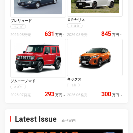
ＧＲヤリス
プレリュード
トヨタ
ホンダ
631
845
2026.08発売
万円
～
2026.08発売
万円
～
キックス
ジムニーノマド
日産
スズキ
293
300
2026.07発売
万円
～
2026.06発売
万円
～
Latest Issue
新刊案内