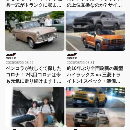
具一式がトランクに収まっ
の上位互換なのか? サイ
た！「シビックRS」なら
ズ・装備・走り・価格を徹
車中泊もできる【Hondaキ
底比較して分かった決定的
ャンプ】
な違い 【新型ハイラックス
徹底比較】
2026/08/05 08:56
2026/08/05 08:31
ベンコラが欲しくて探した
約10年ぶり全面刷新の新型
コロナ！ 2代目コロナは今
ハイラックス vs 三菱トラ
も元気に走り続けます！
イトン! スペック・装備・
【花見の里で感謝の集いや
価格を比較、勝った点/惜し
ります！】
い点を徹底検証! 【新型ハ
イラックス 徹底比較】