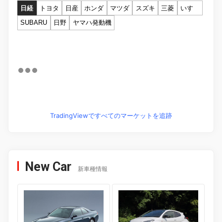
日経
トヨタ
日産
ホンダ
マツダ
スズキ
三菱
いすゞ
SUBARU
日野
ヤマハ発動機
TradingViewですべてのマーケットを追跡
New Car
新車種情報