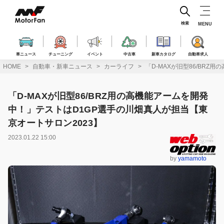
コ
ン
テ
検索
MENU
ン
ツ
へ
車ニュース
チューニング
イベント
中古車
新車カタログ
自動車求人
ス
HOME
自動車・新車ニュース
カーライフ
「D-MAXが旧型86/BR
キ
ッ
プ
「D-MAXが旧型86/BRZ用の高機能アームを開発
中！」テストはD1GP選手の川畑真人が担当【東
京オートサロン2023】
2023.01.22 15:00
by
yamamoto