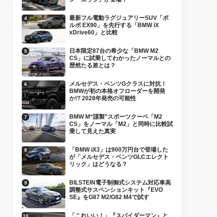
最新フル電動ラグジュアリーSUV「ボ
ルボ EX90」を先行する「BMW iX
xDrive60」と比較
日本限定87台の希少な「BMW M2
CS」に試乗してわかったノーマルとの
歴然たる差とは？
メルセデス・ベンツGクラスに対抗！
BMWが初の本格オフローダーを開発
か!? 2028年発売の可能性
BMW M“謹製”スポーツクーペ「M2
CS」をノーマル「M2」と同時に比較試
乗して見えた真実
「BMW iX3」は900万円台で登場した
が「メルセデス・ベンツGLCエレクト
リック」はどうなる？
BILSTEIN電子制御式システム対応車高
調整式サスペンションキット『EVO
SE』をG87 M2/G82 M4で試す
「これいい！」『スパイダーマン』と