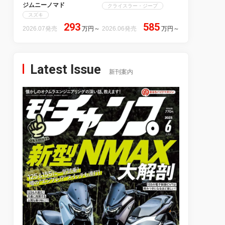
ジムニーノマド
クライスラー・ジープ
スズキ
293
585
2026.07発売
万円
～
2026.06発売
万円
～
Latest Issue
新刊案内