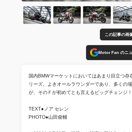
この記事の画
Motor Fan 
国内BMWマーケットにおいてはあまり目立つ存
リーズ。よきオールラウンダーであり、多くの場
が、そのＦが初めてとも言えるビッグチェンジ！
TEXT●ノア セレン
PHOTO●山田俊輔