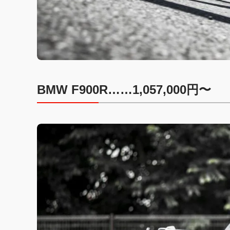
BMW F900R……1,057,000円〜