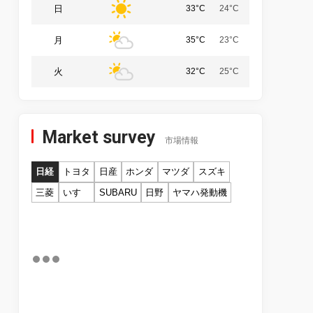
日
33°C
24°C
月
35°C
23°C
火
32°C
25°C
Market survey
市場情報
日経
トヨタ
日産
ホンダ
マツダ
スズキ
三菱
いすゞ
SUBARU
日野
ヤマハ発動機