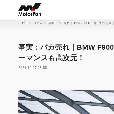
コ
ン
テ
ン
ツ
HOME
ＢＭＷ
事実：バカ売れ｜BMW F900R、電子制御は
へ
ス
キ
ッ
事実：バカ売れ｜BMW F9
プ
ーマンスも高次元！
2021.12.27 23:55