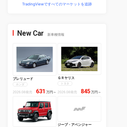
TradingViewですべてのマーケットを追跡
New Car
新車種情報
ＧＲヤリス
プレリュード
トヨタ
ホンダ
631
845
2026.08発売
万円
～
2026.08発売
万円
～
ジープ・アベンジャー