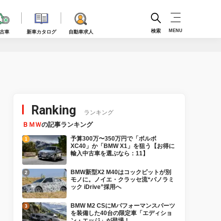
検索
MENU
古車
新車カタログ
自動車求人
Ranking
ランキング
ＢＭＷ
の記事ランキング
予算300万〜350万円で「ボルボ
XC40」か「BMW X1」を狙う【お得に
輸入中古車を選ぶなら：11】
BMW新型X2 M40はコックピットが別
モノに。ノイエ・クラッセ流“パノラミ
ック iDrive”採用へ
BMW M2 CSにMパフォーマンスパーツ
を装備した40台の限定車「エディショ
ン・エッジ」が登場！