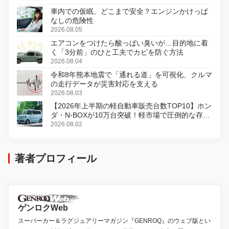
車内での仮眠、どこまで安全？エンジンかけっぱ
なしの危険性
2026.08.05
エアコンをつけたら酸っぱい臭いが…目的地に着
く「3分前」のひと工夫でカビを防ぐ方法
2026.08.04
令和8年熊本地震で「通れる道」を可視化、クルマ
の走行データが災害対応を支える
2026.08.03
【2026年上半期の軽自動車販売台数TOP10】ホン
ダ・N-BOXが10万台突破！軽市場で圧倒的な存在
感
2026.08.02
著者プロフィール
ゲンロクWeb
スーパーカー＆ラグジュアリーマガジン『GENROQ』のウェブ版とい