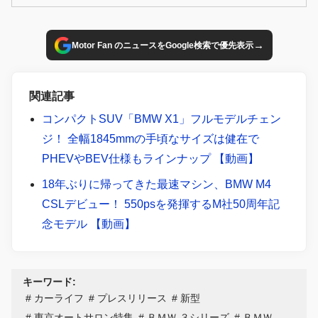
タートした。日本未導入の6速マニュアルトランスミッショ
ン仕様がベースとなり、50台が限定導入される。
→
Motor Fan のニュースをGoogle検索で優先表示
関連記事
コンパクトSUV「BMW X1」フルモデルチェン
ジ！ 全幅1845mmの手頃なサイズは健在で
PHEVやBEV仕様もラインナップ 【動画】
18年ぶりに帰ってきた最速マシン、BMW M4
CSLデビュー！ 550psを発揮するM社50周年記
念モデル 【動画】
キーワード:
カーライフ
プレスリリース
新型
東京オートサロン特集
ＢＭＷ ３シリーズ
ＢＭＷ