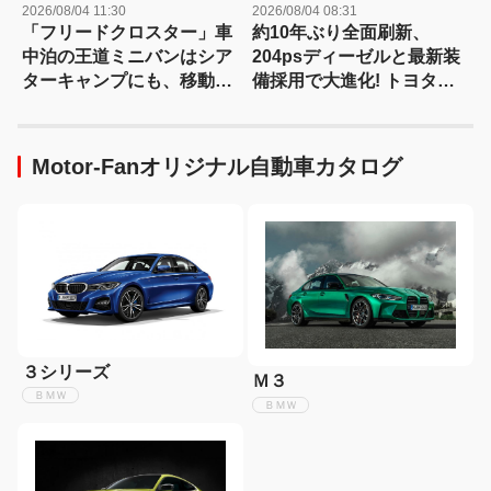
2026/08/04 11:30
2026/08/04 08:31
「フリードクロスター」車
約10年ぶり全面刷新、
中泊の王道ミニバンはシア
204psディーゼルと最新装
ターキャンプにも、移動オ
備採用で大進化! トヨタ新
フィスにも対応する
型『ハイラックス』を旧型
【Hondaキャンプ】
と徹底比較! 【新型ハイラ
ックス 徹底比較】
Motor-Fanオリジナル自動車カタログ
３シリーズ
Ｍ３
ＢＭＷ
ＢＭＷ