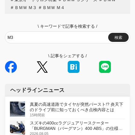
ＢＭＷ Ｍ３
ＢＭＷ Ｍ４
\
キーワードで記事を検索する
/
検索
\
記事をシェアする
/
ヘッドラインニュース
真夏の高速道路でタイヤが突然バースト!? 炎天下
のドライブ前に知っておくべき点検内容とは
15時間前
スズキの400ccラグジュアリースクーター
「BURGMAN（バーグマン）400 ABS」の仕様を
変更し、8月18日に発売
2026.08.05