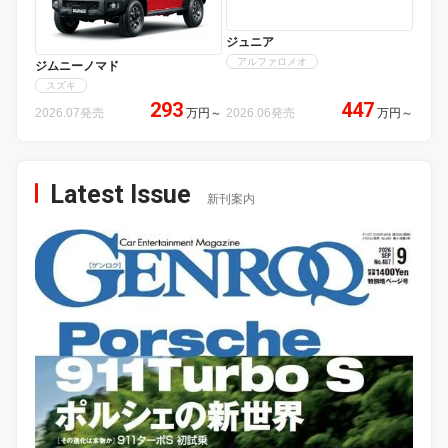
ジュニア
アルファロメオ
ジムニーノマド
スズキ
293
447
2026.07発売
万円
～
2026.06発売
万円
～
Latest Issue
新刊案内