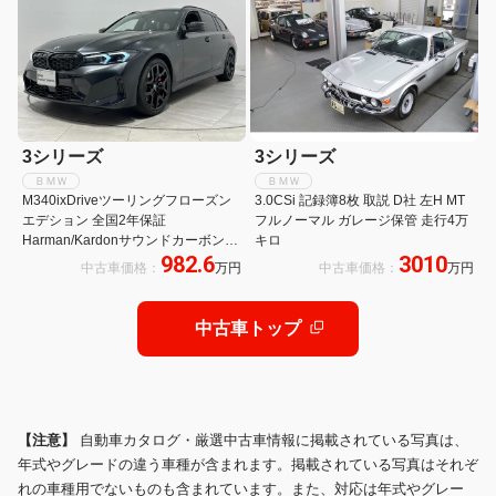
3シリーズ
3シリーズ
ＢＭＷ
ＢＭＷ
M340ixDriveツーリングフローズン
3.0CSi 記録簿8枚 取説 D社 左H MT
エデション 全国2年保証
フルノーマル ガレージ保管 走行4万
Harman/Kardonサウンドカーボンミ
キロ
982.6
3010
ラーキヤップアダプティブLEDライ
中古車価格：
万円
中古車価格：
万円
トDアシストプロパークアシスト
+TVUV カットガラスワイヤレス充電
純正F19/R20AW
中古車トップ
【注意】
自動車カタログ・厳選中古車情報に掲載されている写真は、
年式やグレードの違う車種が含まれます。掲載されている写真はそれぞ
れの車種用でないものも含まれています。また、対応は年式やグレー