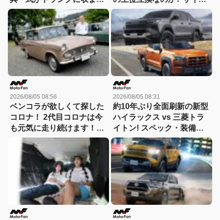
た！「シビックRS」なら
ズ・装備・走り・価格を徹
車中泊もできる【Hondaキ
底比較して分かった決定的
ャンプ】
な違い 【新型ハイラックス
徹底比較】
2026/08/05 08:56
2026/08/05 08:31
ベンコラが欲しくて探した
約10年ぶり全面刷新の新型
コロナ！ 2代目コロナは今
ハイラックス vs 三菱トラ
も元気に走り続けます！
イトン! スペック・装備・
【花見の里で感謝の集いや
価格を比較、勝った点/惜し
ります！】
い点を徹底検証! 【新型ハ
イラックス 徹底比較】