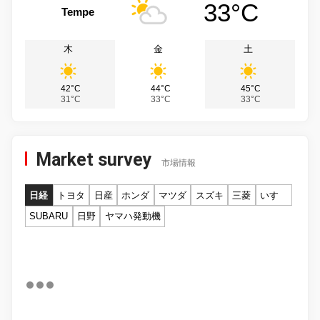
33°C
Tempe
木
金
土
42°C
44°C
45°C
31°C
33°C
33°C
Market survey
市場情報
日経
トヨタ
日産
ホンダ
マツダ
スズキ
三菱
いすゞ
SUBARU
日野
ヤマハ発動機