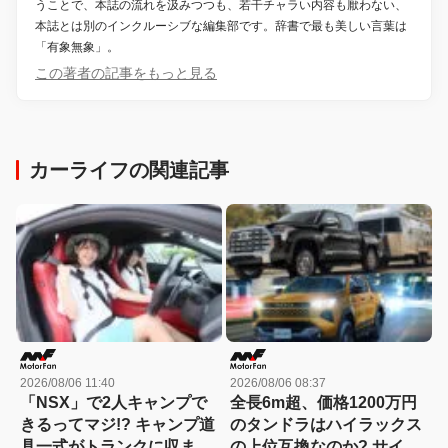
うことで、本誌の流れを汲みつつも、若干チャラい内容も厭わない、
本誌とは別のインクルーシブな編集部です。辞書で最も美しい言葉は
「有象無象」。
この著者の記事をもっと見る
カーライフの関連記事
2026/08/06 11:40
2026/08/06 08:37
「NSX」で2人キャンプで
全長6m超、価格1200万円
きるってマジ!? キャンプ道
のタンドラはハイラックス
具一式がトランクに収まっ
の上位互換なのか? サイ