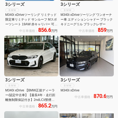
3シリーズ
3シリーズ
ＢＭＷ
ＢＭＷ
M340i xDriveツーリング リミテッド
M340i xDriveツーリング ワンオーナ
限定車リミテッド サンルーフ Mスポ
ー車 エディションシャドー ブラック
ーツシート 19AW 赤キャリパー 可変
キドニーグリル ブラックレザー
856.6
859
サス ACC ハンズオフアシスト 全周
中古車価格：
万円
中古車価格：
万円
囲カメラ ハーマン音響
AppleCarPlay 電動トランク 地デジ
TVナビ
3シリーズ
3シリーズ
ＢＭＷ
ＢＭＷ
M340i xDrive 【BMW正規ディーラ
M340i xDrive
870.6
ー/認定中古車】【最長4年・走行距
中古車価格：
万円
離無制限保証付き】2ndLCI/禁煙車/
865.2
ワンオーナー/弊社下取
中古車価格：
万円
車/HarmanKardon/Mスポーツサスペ
ンション/デジタルインナーミラー