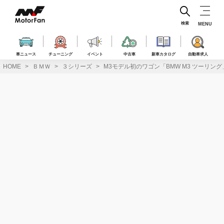
コ
ン
テ
検索
MENU
ン
ツ
へ
車ニュース
チューニング
イベント
中古車
新車カタログ
自動車求人
ス
HOME
ＢＭＷ
３シリーズ
M3モデル初のワゴン「BMW M3 ツーリン
キ
ッ
プ