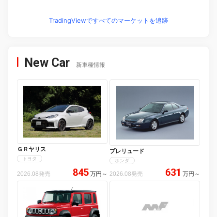
TradingViewですべてのマーケットを追跡
New Car
新車種情報
ＧＲヤリス
プレリュード
トヨタ
ホンダ
845
631
2026.08発売
万円
～
2026.08発売
万円
～