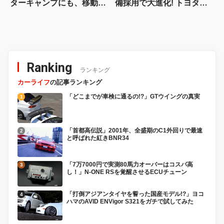
ターキャンプにも、移動オ
備採用で大進化! トヨタ新
フィスにも対応する
型『ハイラックス』を旧型
【Hondaキャンプ】
と徹底比較! 【新型ハイラ
ックス 徹底比較】
Ranking
ランキング
カーライフ
の記事ランキング
「どこまでが車検に通るの!?」GTウイングの真実
「首都高伝説」2001年、全盛期のC1外回りで最速
と呼ばれた紅きBNR34
「7万7000円で実測80馬力オーバーはコスパ高
し！」N-ONE RSを覚醒させるECUチューン
「打倒アジアンタイヤを誓った国産モデル!?」ヨコ
ハマのAVID ENVigor S321をガチで試してみた