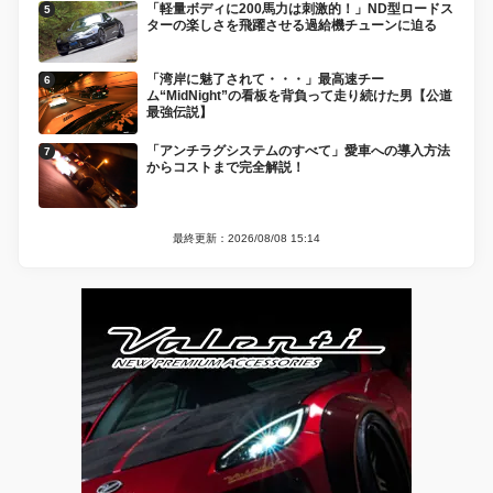
「軽量ボディに200馬力は刺激的！」ND型ロードス
ターの楽しさを飛躍させる過給機チューンに迫る
「湾岸に魅了されて・・・」最高速チー
ム“MidNight”の看板を背負って走り続けた男【公道
最強伝説】
「アンチラグシステムのすべて」愛車への導入方法
からコストまで完全解説！
最終更新：2026/08/08 15:14