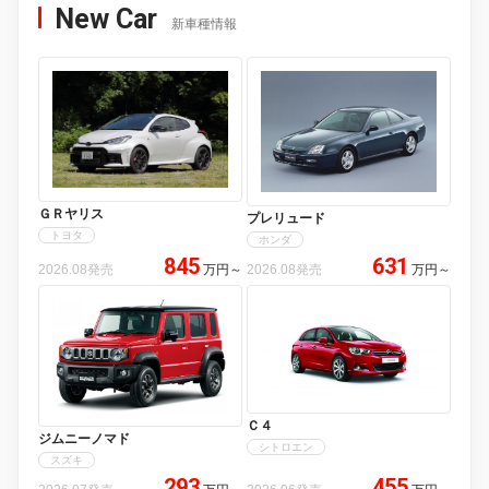
New Car
新車種情報
ＧＲヤリス
プレリュード
トヨタ
ホンダ
845
631
2026.08発売
万円
～
2026.08発売
万円
～
Ｃ４
ジムニーノマド
シトロエン
スズキ
293
455