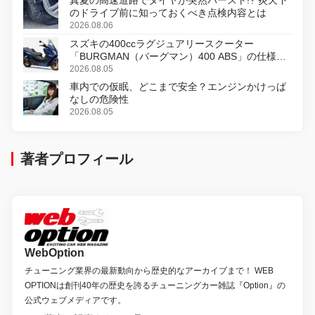
のドライブ前に知っておくべき点検内容とは
2026.08.06
スズキの400ccラグジュアリースクーター
「BURGMAN（バーグマン）400 ABS」の仕様を
変更し、8月18日に発売
2026.08.05
車内での仮眠、どこまで安全？エンジンかけっぱ
なしの危険性
2026.08.05
著者プロフィール
WebOption
チューニング業界の最新動向から歴史的なアーカイブまで！ WEB
OPTIONは創刊40年の歴史を誇るチューニングカー雑誌『Option』の
公式ウェブメディアです。