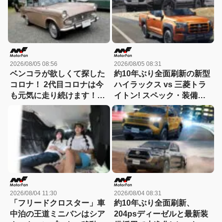
徹底比較】
2026/08/05 08:56
2026/08/05 08:31
ベンコラが欲しくて探した
約10年ぶり全面刷新の新型
コロナ！ 2代目コロナは今
ハイラックス vs 三菱トラ
も元気に走り続けます！
イトン! スペック・装備・
【花見の里で感謝の集いや
価格を比較、勝った点/惜し
ります！】
い点を徹底検証! 【新型ハ
イラックス 徹底比較】
2026/08/04 11:30
2026/08/04 08:31
「フリードクロスター」車
約10年ぶり全面刷新、
中泊の王道ミニバンはシア
204psディーゼルと最新装