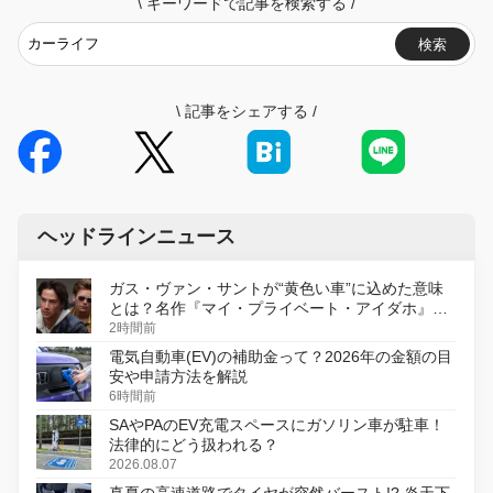
\
キーワードで記事を検索する
/
検索
\
記事をシェアする
/
ヘッドラインニュース
ガス・ヴァン・サントが“黄色い車”に込めた意味
とは？名作『マイ・プライベート・アイダホ』が
初のデジタルリマスター版で復活
2時間前
電気自動車(EV)の補助金って？2026年の金額の目
安や申請方法を解説
6時間前
SAやPAのEV充電スペースにガソリン車が駐車！
法律的にどう扱われる？
2026.08.07
真夏の高速道路でタイヤが突然バースト!? 炎天下