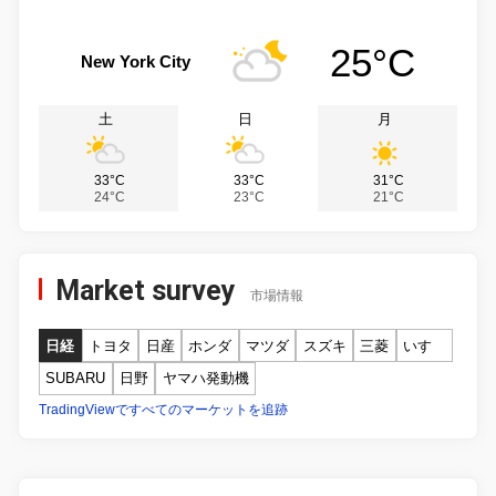
25°C
New York City
土
日
月
33°C
33°C
31°C
24°C
23°C
21°C
Market survey
市場情報
日経
トヨタ
日産
ホンダ
マツダ
スズキ
三菱
いすゞ
SUBARU
日野
ヤマハ発動機
TradingViewですべてのマーケットを追跡