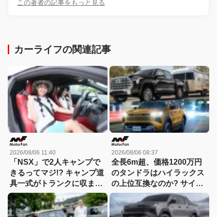
この著者の記事をもっと見る
カーライフの関連記事
2026/08/06 11:40
2026/08/06 08:37
「NSX」で2人キャンプで
全長6m超、価格1200万円
きるってマジ!? キャンプ道
のタンドラはハイラックス
具一式がトランクに収まっ
の上位互換なのか? サイ
た！「シビックRS」なら
ズ・装備・走り・価格を徹
車中泊もできる【Hondaキ
底比較して分かった決定的
ャンプ】
な違い 【新型ハイラックス