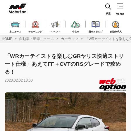
コ
ン
テ
検索
MENU
ン
ツ
へ
車ニュース
チューニング
イベント
中古車
新車カタログ
自動車求人
ス
HOME
自動車・新車ニュース
カーライフ
「WRカーテイストを楽しむG
キ
ッ
プ
「WRカーテイストを楽しむGRヤリス快適ストリ
ート仕様」あえてFF＋CVTのRSグレードで攻め
る！
2023.02.02 13:00