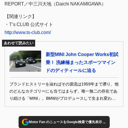
REPORT／中三川大地（Daichi NAKAMIGAWA）
【関連リンク】
・T’s CLUB 公式サイト
http://www.ts-club.com/
あわせて読みたい
新型MINI John Cooper Works初試
乗！ 洗練極まったスポーツマイン
ドのディティールに迫る
ブランドヒストリーを辿ればその源流は1959年まで遡り、他
のどんなカテゴリーにも当てはまらず、唯一無二の存在であ
り続ける「MINI」。BMWがプロデュースして生まれ変わっ
たMINIは2001年にデビューし、現行MINIは第3世代にまで進
化した。 そして2021年、各部をブラッシュアップした新型
MINIが登場。さらにファッショナブルな装いと安全性及び快
→
Motor Fan のニュースをGoogle検索で優先表示
適性を高めたMINIの中でも、スポーティなエクステリアとパ