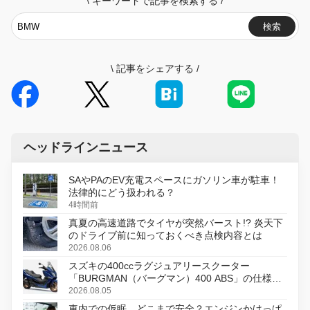
\
キーワードで記事を検索する
/
検索
\
記事をシェアする
/
ヘッドラインニュース
SAやPAのEV充電スペースにガソリン車が駐車！
法律的にどう扱われる？
4時間前
真夏の高速道路でタイヤが突然バースト!? 炎天下
のドライブ前に知っておくべき点検内容とは
2026.08.06
スズキの400ccラグジュアリースクーター
「BURGMAN（バーグマン）400 ABS」の仕様を
変更し、8月18日に発売
2026.08.05
車内での仮眠、どこまで安全？エンジンかけっぱ