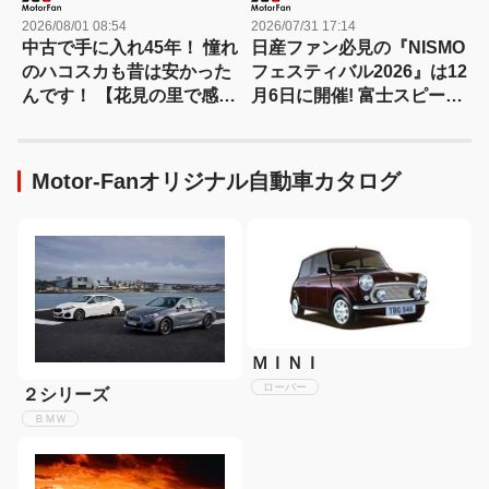
2026/08/01 08:54
2026/07/31 17:14
中古で手に入れ45年！ 憧れ
日産ファン必見の『NISMO
のハコスカも昔は安かった
フェスティバル2026』は12
んです！ 【花見の里で感謝
月6日に開催! 富士スピード
の集いやります！】
ウェイで歴代名車と最新マ
シンが競演、迫力の走行披
露へ
Motor-Fanオリジナル自動車カタログ
ＭＩＮＩ
ローバー
２シリーズ
ＢＭＷ