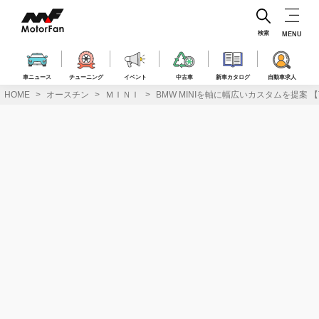
コ
ン
テ
検索
MENU
ン
ツ
へ
車ニュース
チューニング
イベント
中古車
新車カタログ
自動車求人
ス
HOME
オースチン
ＭＩＮＩ
BMW MINIを軸に幅広いカスタムを提案 【T’s
キ
ッ
プ