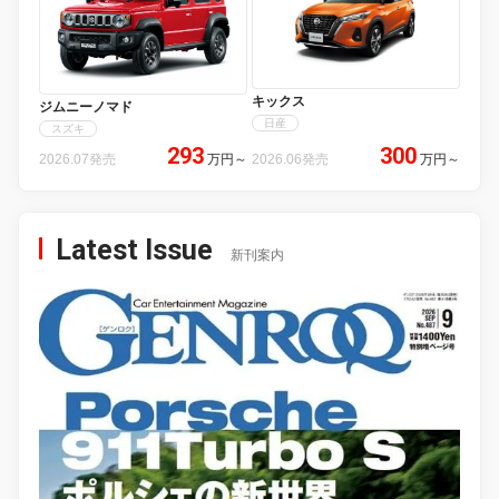
キックス
ジムニーノマド
日産
スズキ
293
300
2026.07発売
万円
～
2026.06発売
万円
～
Latest Issue
新刊案内