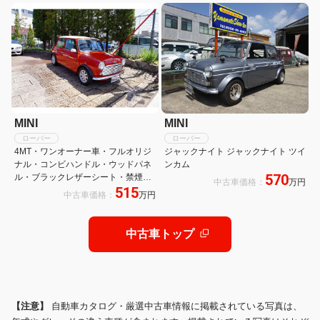
MINI
MINI
ローバー
ローバー
4MT・ワンオーナー車・フルオリジ
ジャックナイト ジャックナイト ツイ
ナル・コンビハンドル・ウッドパネ
ンカム
570
ル・ブラックレザーシート・禁煙
中古車価格：
万円
515
車・最終モデル・12インチアルミホ
中古車価格：
万円
イール・エアコン・保証付き・ディ
ーラー車・運転席エアバッグ
中古車トップ
【注意】
自動車カタログ・厳選中古車情報に掲載されている写真は、