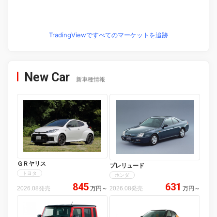
TradingViewですべてのマーケットを追跡
New Car
新車種情報
ＧＲヤリス
プレリュード
トヨタ
ホンダ
845
631
2026.08発売
万円
～
2026.08発売
万円
～