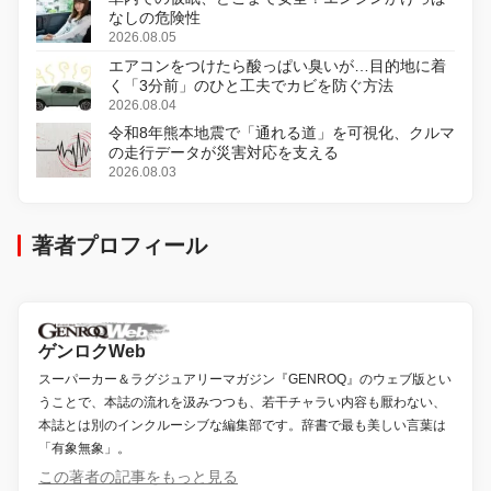
なしの危険性
2026.08.05
エアコンをつけたら酸っぱい臭いが…目的地に着
く「3分前」のひと工夫でカビを防ぐ方法
2026.08.04
令和8年熊本地震で「通れる道」を可視化、クルマ
の走行データが災害対応を支える
2026.08.03
著者プロフィール
ゲンロクWeb
スーパーカー＆ラグジュアリーマガジン『GENROQ』のウェブ版とい
うことで、本誌の流れを汲みつつも、若干チャラい内容も厭わない、
本誌とは別のインクルーシブな編集部です。辞書で最も美しい言葉は
「有象無象」。
この著者の記事をもっと見る