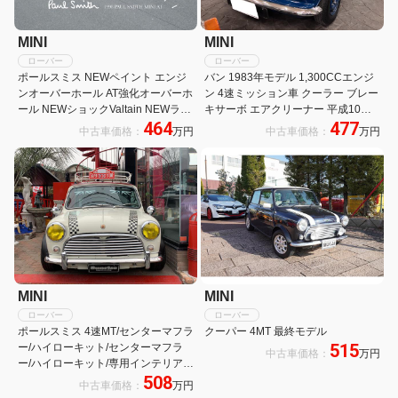
MINI
MINI
ローバー
ローバー
ポールスミス NEWペイント エンジ
バン 1983年モデル 1,300CCエンジ
ンオーバーホール AT強化オーバーホ
ン 4速ミッション車 クーラー ブレー
ール NEWショックValtain NEWラバ
キサーボ エアクリーナー 平成10年
464
477
コン NEW冷却系統 NEWカーペット
登録車
中古車価格：
万円
中古車価格：
万円
NEWルーフライナー
MINI
MINI
ローバー
ローバー
ポールスミス 4速MT/センターマフラ
クーパー 4MT 最終モデル
515
ー/ハイローキット/センターマフラ
中古車価格：
万円
ー/ハイローキット/専用インテリア/
508
エクステリア/社外CD/
中古車価格：
万円