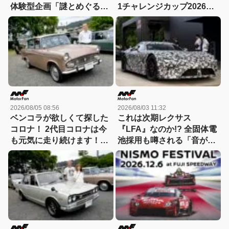
体験型企画「謎とめぐる記
1チャレンジカップ2026」
憶の旅」が実施中！
が8月22日に開催！
2026/08/05 08:56
2026/08/03 11:32
ベンコラが欲しくて探した
これは次期レクサス
コロナ！ 2代目コロナは今
『LFA』なのか!? 全固体電
も元気に走り続けます！
池採用も噂される「音がし
【花見の里で感謝の集いや
ない」謎の次世代スーパー
ります！】
カーの正体を探る! 【現地
写真付き】