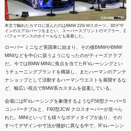
本文で触れたカマロに並んだのはBMW 220i Mスポーツ。3Dデザ
インのエアロパーツをまとい、スーパースプリントのマフラー、Z
パフォーマンスのホイールなども装着した。
ローバー ミニなど英国車に始まり、その後BMWやBMW
MINIなどを中心に扱うようになったのがティーズクラブ
だ。今ではBMW MINIに焦点を当てたR’sレーシングとい
うチューニングブランドを構築し、またハーマンのアンテ
ナショップとして活動するハーマンウエストを展開するな
ど、幅広い視点でBMW系カスタムを提案している。
会場にはR’sレーシングを象徴するようなF56型クーパーS
コンバーチブルと、F60型JCW クロスオーバーが並べら
れた。MINIといっても様々なボディタイプがあり、その
すべてデザインや寸法が微妙に異なる中で、R’sレーシン