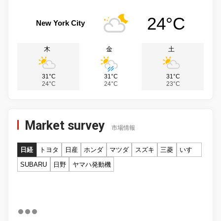
24°C
New York City
木
金
土
31°C
31°C
31°C
24°C
24°C
23°C
Market survey
市場情報
日経
トヨタ
日産
ホンダ
マツダ
スズキ
三菱
いすゞ
SUBARU
日野
ヤマハ発動機