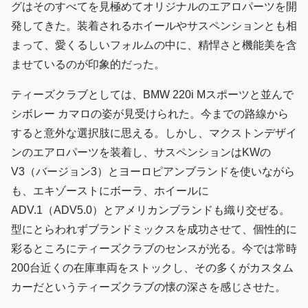
グはそのすべてを見極めてオリジナルのエアロパーツを開
発してきた。装着されるホイールやサスペンションとも相
まって、愛くるしいフォルムの中に、精悍さと機能美を含
ませているのが印象的だった。
ティーズクラブとしては、BMW 220i Mスポーツと並んで
シボレー カマロの姿が見受けられた。今までの路線から
すると意外な選択肢に思える。しかし、マクストンデザイ
ンのエアロパーツを装着し、サスペンションはKWの
V3（バージョン3）とヨーロピアンブランドを使いながら
も、エキゾーストにボーラ、ホイールに
ADV.1（ADV5.0）とアメリカンブランドも織り交ぜる。
型にとらわれずブランドミックスを成功させて、個性的に
彩るところにティーズクラブのセンスが光る。今では常時
200台近くの在庫車両をストックし、その多くがカスタム
カーだというティーズクラブの懐の深さを感じさせた。