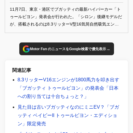
11月7日、東京・港区でブガッティの最新ハイパーカー「ト
ゥールビヨン」発表会が行われた。「シロン」後継モデルだ
が、搭載されるのは8.3リッターV型16気筒自然吸気エンジン
で、なんと3基のモーターを組み合わせたブガッティ初のプ
ラグインハイブリッド・ハイパースポーツカーである。
→
Motor Fan のニュースをGoogle検索で優先表示
関連記事
8.3リッターV16エンジンが1800馬力を叩き出す
「ブガッティ トゥールビヨン」の発表会「日本
への割り当ては十台ちょっと？」
見た目は古いブガッティなのにミニEV？「ブガ
ッティ ベイビーII トゥールビヨン・エディショ
ン」限定発売