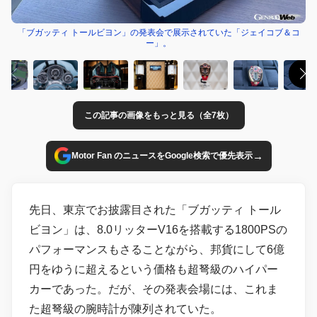
「ブガッティ トールビヨン」の発表会で展示されていた「ジェイコブ＆コ
ー」。
この記事の画像をもっと見る（全7枚）
→
Motor Fan のニュースをGoogle検索で優先表示
先日、東京でお披露目された「ブガッティ トール
ビヨン」は、8.0リッターV16を搭載する1800PSの
パフォーマンスもさることながら、邦貨にして6億
円をゆうに超えるという価格も超弩級のハイパー
カーであった。だが、その発表会場には、これま
た超弩級の腕時計が陳列されていた。