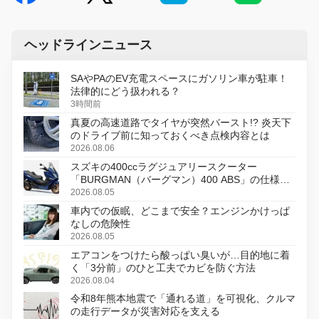
ヘッドラインニュース
SAやPAのEV充電スペースにガソリン車が駐車！
法律的にどう扱われる？
3時間前
真夏の高速道路でタイヤが突然バースト!? 炎天下
のドライブ前に知っておくべき点検内容とは
2026.08.06
スズキの400ccラグジュアリースクーター
「BURGMAN（バーグマン）400 ABS」の仕様を
変更し、8月18日に発売
2026.08.05
車内での仮眠、どこまで安全？エンジンかけっぱ
なしの危険性
2026.08.05
エアコンをつけたら酸っぱい臭いが…目的地に着
く「3分前」のひと工夫でカビを防ぐ方法
2026.08.04
令和8年熊本地震で「通れる道」を可視化、クルマ
の走行データが災害対応を支える