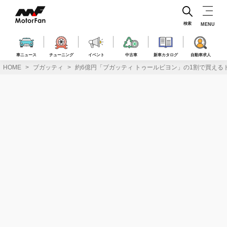
コ
ン
テ
検索
MENU
ン
ツ
へ
車ニュース
チューニング
イベント
中古車
新車カタログ
自動車求人
ス
HOME
ブガッティ
約6億円「ブガッティ トゥールビヨン」の1割で買え
キ
ッ
プ