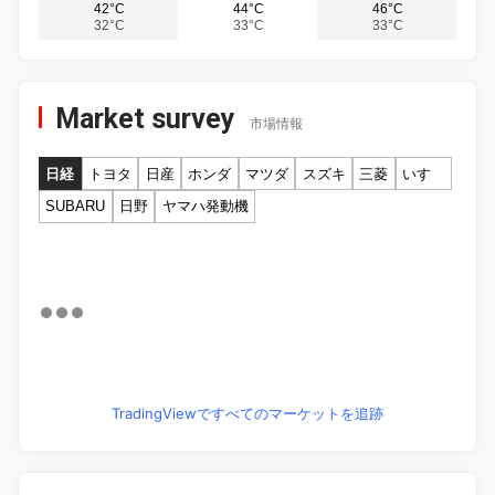
42°C
44°C
46°C
32°C
33°C
33°C
Market survey
市場情報
日経
トヨタ
日産
ホンダ
マツダ
スズキ
三菱
いすゞ
SUBARU
日野
ヤマハ発動機
TradingViewですべてのマーケットを追跡