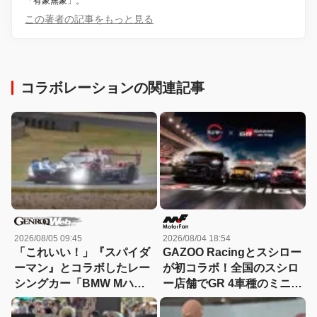
「有象無象」。
この著者の記事をもっと見る
コラボレーションの関連記事
2026/08/05 09:45
2026/08/04 18:54
「これいい！」『スパイダ
GAZOO Racingとスシロー
ーマン』とコラボしたレー
が初コラボ！全国のスシロ
シングカー「BMW Mハイ
ー店舗でGR 4車種のミニカ
ブリッドV8」が登場【動
ー付き商品が登場
画】