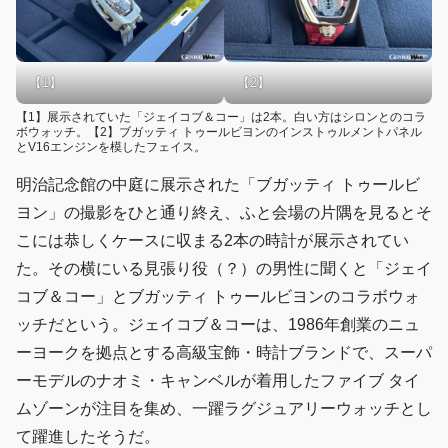
【1】
【2】
【1】展示されていた「ジェイコブ＆コー」は2本。白い方はシロンとのコラ
ボウォッチ。【2】ブガッティ トゥールビヨンのインストゥルメントパネル
とV16エンジンを模したフェイス。
明治記念館の中庭に展示された「ブガッティ トゥールビ
ヨン」の撮影をひと通り終え、ふと会場の片隅を見るとそ
こには恭しくケースに収まる2本の時計が展示されてい
た。その横にいる見張り役（？）の男性に聞くと「ジェイ
コブ＆コー」とブガッティ トゥールビヨンのコラボウォ
ッチだという。ジェイコブ＆コーは、1986年創業のニュ
ーヨークを拠点とする高級宝飾・時計ブランドで、スーパ
ーモデルのナオミ・キャンベルが着用したファイブ タイ
ムゾーンが注目を集め、一躍ラグジュアリーウォッチとし
て躍進したそうだ。