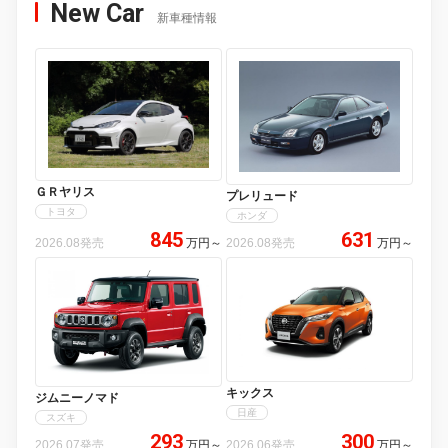
New Car
新車種情報
ＧＲヤリス
プレリュード
トヨタ
ホンダ
845
631
2026.08発売
万円
～
2026.08発売
万円
～
キックス
ジムニーノマド
日産
スズキ
293
300
2026.07発売
万円
～
2026.06発売
万円
～