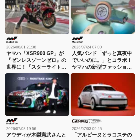
2026/08/01 21:38
2026/07/24 07:00
ヤマハ「XSR900 GP」が
人気バンド「ずっと真夜中
『ゼンレスゾーンゼロ』の
でいいのに。」とコラボ！
世界に！「スターライト・
ヤマハの新型ファッション
ビリー」仕様の実車を秋葉
スクーター「ファツィオ」
原で公開中！
をYamaha E-Ride
Base（横浜・みなとみら
い）で展示中！
2026/07/08 19:56
2026/07/03 09:45
アウディが木梨憲武さんと
「アルピーヌとラコステの