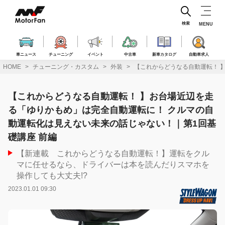
コ
ン
テ
検索
MENU
ン
ツ
へ
車ニュース
チューニング
イベント
中古車
新車カタログ
自動車求人
ス
HOME
チューニング・カスタム
外装
【これからどうなる自動運転！ 
キ
ッ
プ
【これからどうなる自動運転！ 】お台場近辺を走
る「ゆりかもめ」は完全自動運転に！ クルマの自
動運転化は見えない未来の話じゃない！｜第1回基
礎講座 前編
【新連載 これからどうなる自動運転！】運転をクル
マに任せるなら、ドライバーは本を読んだりスマホを
操作しても大丈夫!?
2023.01.01 09:30