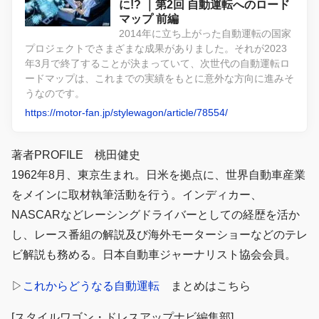
に!? ｜第2回 自動運転へのロード
マップ 前編
2014年に立ち上がった自動運転の国家
プロジェクトでさまざまな成果がありました。それが2023
年3月で終了することが決まっていて、次世代の自動運転ロ
ードマップは、これまでの実績をもとに意外な方向に進みそ
うなのです。
https://motor-fan.jp/stylewagon/article/78554/
著者PROFILE 桃田健史
1962年8月、東京生まれ。日米を拠点に、世界自動車産業
をメインに取材執筆活動を行う。インディカー、
NASCARなどレーシングドライバーとしての経歴を活か
し、レース番組の解説及び海外モーターショーなどのテレ
ビ解説も務める。日本自動車ジャーナリスト協会会員。
▷
これからどうなる自動運転
まとめはこちら
[スタイルワゴン・ドレスアップナビ編集部]