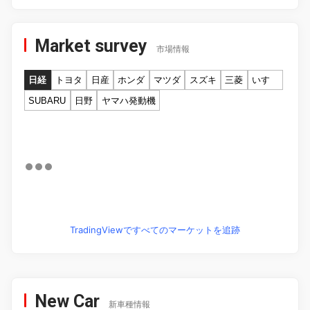
Market survey
市場情報
日経
トヨタ
日産
ホンダ
マツダ
スズキ
三菱
いすゞ
SUBARU
日野
ヤマハ発動機
TradingViewですべてのマーケットを追跡
New Car
新車種情報