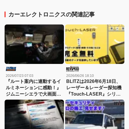
カーエレクトロニクスの関連記事
2026/07/23 07:03
2026/06/26 18:10
『ルート案内に連動するイ
BLITZは2026年6月18日、
ルミネーションに感動！』
レーザー＆レーダー探知機
ジムニーシエラで大画面デ
『Touch-LASER』シリー
ィスプレイオーディオの実
ズ全機種に対応の最新2026
力をチェック！
年6月版GPSデータを無料
配信開始