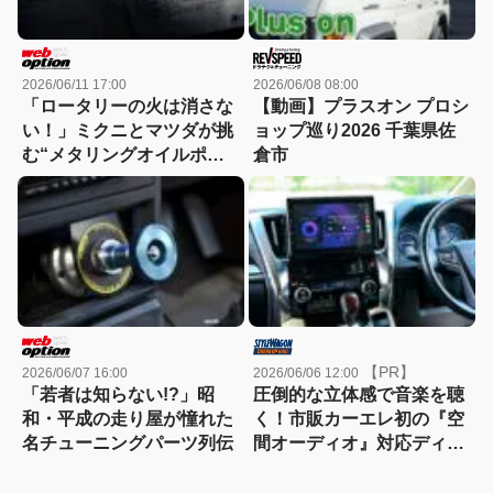
2026/06/11 17:00
2026/06/08 08:00
「ロータリーの火は消さな
【動画】プラスオン プロシ
い！」ミクニとマツダが挑
ョップ巡り2026 千葉県佐
む“メタリングオイルポン
倉市
プ復活計画”の全貌
【PR】
2026/06/07 16:00
2026/06/06 12:00
「若者は知らない!?」昭
圧倒的な立体感で音楽を聴
和・平成の走り屋が憧れた
く！市販カーエレ初の『空
名チューニングパーツ列伝
間オーディオ』対応ディス
プレイオーディオがすごか
った【動画あり】[PR]