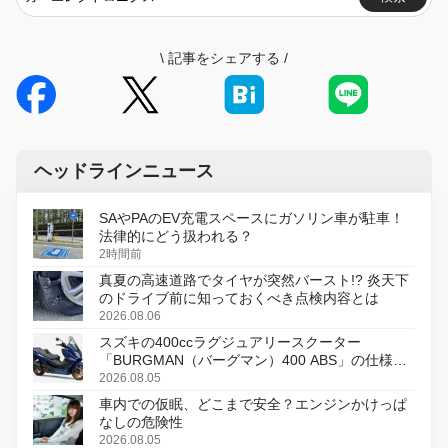
\
記事をシェアする
/
ヘッドラインニュース
SAやPAのEV充電スペースにガソリン車が駐車！
法律的にどう扱われる？
2時間前
真夏の高速道路でタイヤが突然バースト!? 炎天下
のドライブ前に知っておくべき点検内容とは
2026.08.06
スズキの400ccラグジュアリースクーター
「BURGMAN（バーグマン）400 ABS」の仕様を
変更し、8月18日に発売
2026.08.05
車内での仮眠、どこまで安全？エンジンかけっぱ
なしの危険性
2026.08.05