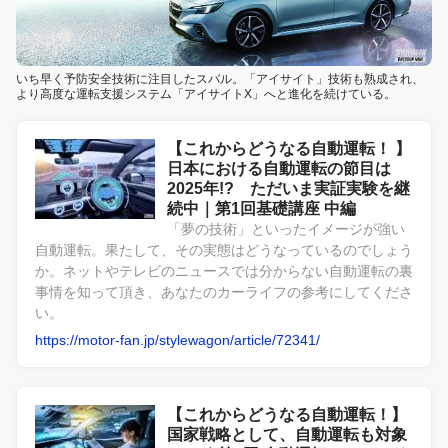
いち早く予防安全技術に注目したスバル。「アイサイト」技術も熟成され、
より高度な運転支援システム「アイサイトX」へと進化を続けている。
【これからどうなる自動運転！ 】
日本における自動運転の節目は
2025年!? ただいま実証実験を継
続中｜第1回基礎講座 中編
「夢の技術」といったイメージが強い
自動運転。果たして、その実態はどうなっているのでしょう
か。ネットやテレビのニュースでは分からない自動運転の裏
事情を知って頂き、あなたのカーライフの参考にしてくださ
い。
https://motor-fan.jp/stylewagon/article/72341/
【これからどうなる自動運転！】
国家戦略として、自動運転も対象