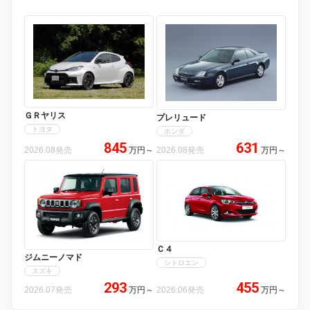
ＧＲヤリス
プレリュード
トヨタ
ホンダ
845
631
2026.08発売
万円
～
2026.08発売
万円
～
Ｃ４
ジムニーノマド
シトロエン
スズキ
293
455
2026.07発売
万円
～
2026.06発売
万円
～