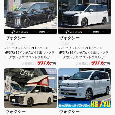
ヴォクシー
ヴォクシー
トヨタ
トヨタ
ハイブリッドSーZ ZEUSエアロ
ハイブリッドSーZ ZEUSエアロ
(F/S/R) 19インチAW 4本出しマフラ
(F/S/R) 19インチAW 4本出しマフラ
ー ダウンサス フロントグリルガーニ
ー ダウンサス フロントグリルガーニ
597.6
597.6
ッシュ 10.5インチDAプラス 快適パ
ッシュ 10.5インチDAプラス 快適パ
中古車価格：
万円
中古車価格：
万円
ッケージ(HI) LEDヘッドランプ BSM
ッケージ(HI) LEDヘッドランプ BSM
パノラミックビュー
パノラミックビュー
ヴォクシー
ヴォクシー