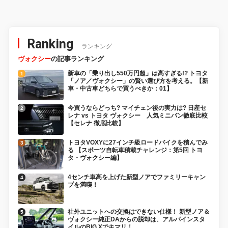
Ranking
ランキング
ヴォクシー
の記事ランキング
新車の「乗り出し550万円超」は高すぎる!? トヨタ
「ノア／ヴォクシー」の賢い選び方を考える。【新
車・中古車どちらで買うべきか：01】
今買うならどっち? マイチェン後の実力は? 日産セ
レナ vs トヨタ ヴォクシー 人気ミニバン徹底比較
【セレナ 徹底比較】
トヨタVOXYに27インチ級ロードバイクを積んでみ
る 【スポーツ自転車積載チャレンジ：第5回 トヨ
タ・ヴォクシー編】
4センチ車高を上げた新型ノアでファミリーキャン
プを満喫！
社外ユニットへの交換はできない仕様！ 新型ノア＆
ヴォクシー純正DAからの脱却は、アルパインスタ
イルのBIG Xでキマリ！