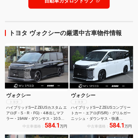
自動車カタログトップ
トヨタ ヴォクシーの厳選中古車物件情報
ヴォクシー
ヴォクシー
トヨタ
トヨタ
ハイブリッドSーZ ZEUSカスタム エ
ハイブリッドSーZ ZEUSコンプリー
アロ(F・S・R・FG)・4本出しマフ
トカー・エアロ(F/S/R)・グリルガー
ラー・19AW・ダウンサス・10.5型
ニッシュ・ダウンサス・快適
584.1
584.1
ディスプレイオーディオPlus・
p(HIGH)・LEDヘッドランプ・
中古車価格：
万円
中古車価格：
万円
CD/DVD・快適P・BSM・TTM・ド
10.5DAプラス・PVM・ETC2.0・
ライビングサポートP・3眼LED
TV・CD・DVD・BSM・TTM