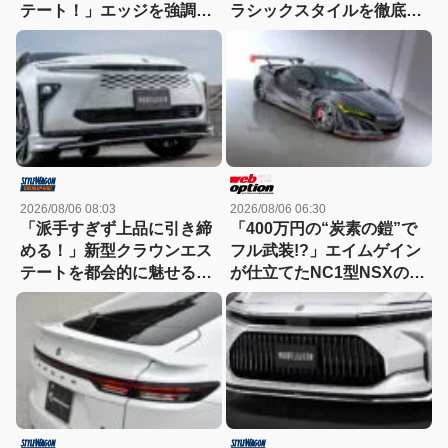
テート！」エッジを強調し
ラシックスタイルを徹底解
たエアロに22インチホイー
剖！
ルで武装
2026/08/06 08:03
2026/08/06 06:30
「派手すぎず上品に引き締
「400万円の“炭素の鎧”で
める！」新型クラウンエス
フル武装!?」エイムゲイン
テートを都会的に魅せる、
が仕立てたNC1型NSXの本
モデリスタのディーラーで
気
買える流麗スタイル