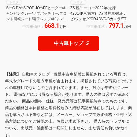
トヨタ
トヨタ
SーG DAYS POP JOY/FFヒーター/キ
ZS 煌/トーヨー2022年/走行
ャンピングカー/サブバッテリー/フロ
42014KM/東京仕入/ 禁煙車/純正ナ
ント回転シート/電子レンジ/ギャレ
ビ/ワンセグ/CD&DVD/Bカメラ/ETC/
668.1
797.1
ー/冷蔵庫/ポップアップルーフ/ナ
両側PSD/HID/フォグ/スマートキー
中古車価格：
万円
中古車価格：
万円
ビ/ETC/クルーズコントロール/キャ
&Pスタート/純正16AW/ミラーウィ
ンパー装備新品
ンカー/オートエアコン/マット&バイ
ザー//革巻きステア/
中古車トップ
【注意】
自動車カタログ・厳選中古車情報に掲載されている写真は、
年式やグレードの違う車種が含まれます。掲載されている写真はそれぞ
れの車種用でないものも含まれています。また、対応は年式やグレー
ド、 装備などにより異なる場合があります。購入の際は必ずご確認く
ださい。 商品の価格・仕様・発売元等は記事掲載時点でのものです。
商品の価格は本体価格と消費税込みの総額表記が混在しております。商
品を購入される際などには、メーカー、ショップで必ず価格・仕様・返
品方法についてご確認の上、お買い求め下さい。 購入時のトラブルに
ついて、出版元・編集部は一切関知しません。また責任も負いかねま
す。