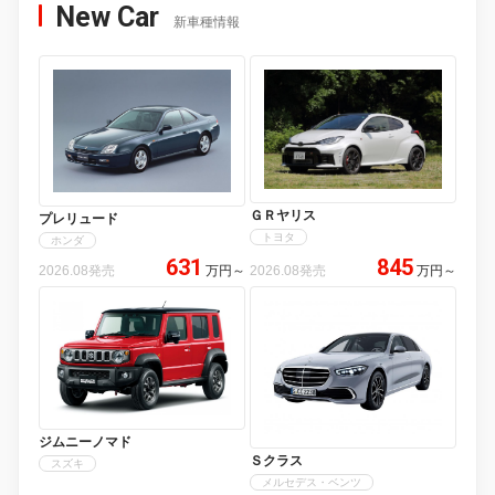
New Car
新車種情報
ＧＲヤリス
プレリュード
トヨタ
ホンダ
631
845
2026.08発売
万円
～
2026.08発売
万円
～
ジムニーノマド
Ｓクラス
スズキ
メルセデス・ベンツ