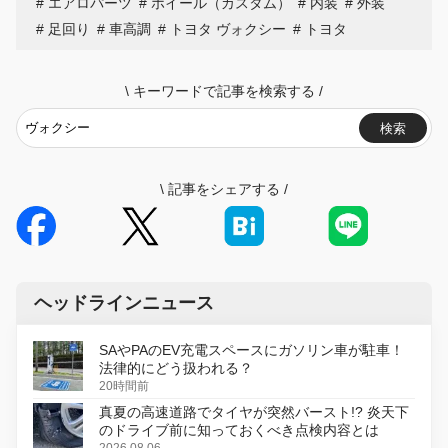
エアロパーツ
ホイール（カスタム）
内装
外装
足回り
車高調
トヨタ ヴォクシー
トヨタ
\
キーワードで記事を検索する
/
検索
\
記事をシェアする
/
ヘッドラインニュース
SAやPAのEV充電スペースにガソリン車が駐車！
法律的にどう扱われる？
20時間前
真夏の高速道路でタイヤが突然バースト!? 炎天下
のドライブ前に知っておくべき点検内容とは
2026.08.06