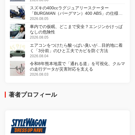
スズキの400ccラグジュアリースクーター
「BURGMAN（バーグマン）400 ABS」の仕様を
変更し、8月18日に発売
2026.08.05
車内での仮眠、どこまで安全？エンジンかけっぱ
なしの危険性
2026.08.05
エアコンをつけたら酸っぱい臭いが…目的地に着
く「3分前」のひと工夫でカビを防ぐ方法
2026.08.04
令和8年熊本地震で「通れる道」を可視化、クルマ
の走行データが災害対応を支える
2026.08.03
著者プロフィール