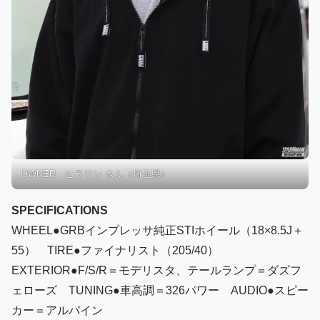
OWNER ヒラリン さん（埼玉県）
SPECIFICATIONS
WHEEL●GRBインプレッサ純正STIホイール（18×8.5J＋
55） TIRE●ファイナリスト（205/40）
EXTERIOR●F/S/R＝モデリスタ、テールランプ＝ダズフ
ェローズ TUNING●車高調＝326パワー AUDIO●スピー
カー＝アルパイン