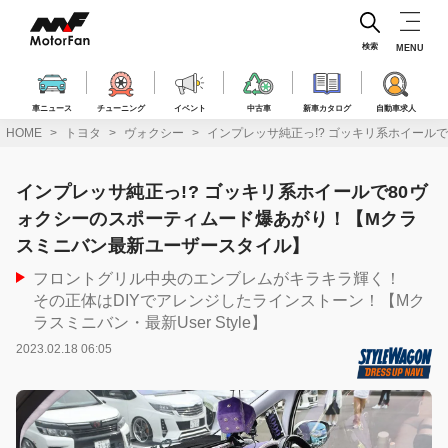
コ
ン
テ
検索
MENU
ン
ツ
へ
車ニュース
チューニング
イベント
中古車
新車カタログ
自動車求人
ス
HOME
トヨタ
ヴォクシー
インプレッサ純正っ!? ゴッキリ系ホイール
キ
ッ
プ
インプレッサ純正っ!? ゴッキリ系ホイールで80ヴ
ォクシーのスポーティムード爆あがり！【Mクラ
スミニバン最新ユーザースタイル】
フロントグリル中央のエンブレムがキラキラ輝く！
その正体はDIYでアレンジしたラインストーン！【Mク
ラスミニバン・最新User Style】
2023.02.18 06:05