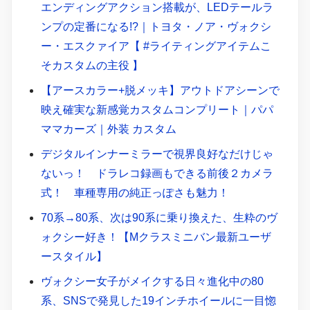
エンディングアクション搭載が、LEDテールラ
ンプの定番になる!?｜トヨタ・ノア・ヴォクシ
ー・エスクァイア【 #ライティングアイテムこ
そカスタムの主役 】
【アースカラー+脱メッキ】アウトドアシーンで
映え確実な新感覚カスタムコンプリート｜パパ
ママカーズ｜外装 カスタム
デジタルインナーミラーで視界良好なだけじゃ
ないっ！ ドラレコ録画もできる前後２カメラ
式！ 車種専用の純正っぽさも魅力！
70系→80系、次は90系に乗り換えた、生粋のヴ
ォクシー好き！【Mクラスミニバン最新ユーザ
ースタイル】
ヴォクシー女子がメイクする日々進化中の80
系、SNSで発見した19インチホイールに一目惚