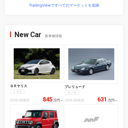
TradingViewですべてのマーケットを追跡
New Car
新車種情報
ＧＲヤリス
プレリュード
トヨタ
ホンダ
845
631
2026.08発売
万円
～
2026.08発売
万円
～