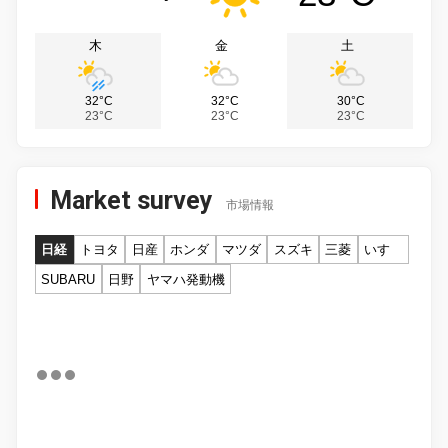
木
金
土
32°C
32°C
30°C
23°C
23°C
23°C
Market survey
市場情報
日経
トヨタ
日産
ホンダ
マツダ
スズキ
三菱
いすゞ
SUBARU
日野
ヤマハ発動機