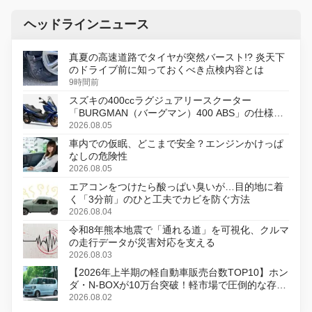
ヘッドラインニュース
真夏の高速道路でタイヤが突然バースト!? 炎天下
のドライブ前に知っておくべき点検内容とは
9時間前
スズキの400ccラグジュアリースクーター
「BURGMAN（バーグマン）400 ABS」の仕様を
変更し、8月18日に発売
2026.08.05
車内での仮眠、どこまで安全？エンジンかけっぱ
なしの危険性
2026.08.05
エアコンをつけたら酸っぱい臭いが…目的地に着
く「3分前」のひと工夫でカビを防ぐ方法
2026.08.04
令和8年熊本地震で「通れる道」を可視化、クルマ
の走行データが災害対応を支える
2026.08.03
【2026年上半期の軽自動車販売台数TOP10】ホン
ダ・N-BOXが10万台突破！軽市場で圧倒的な存在
感
2026.08.02