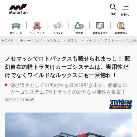
コ
ン
テ
検索
MENU
ン
ツ
へ
車ニュース
チューニング
イベント
中古車
新車カタログ
自動車求人
ス
HOME
チューニング・カスタム
車中泊
ノセマッシでロトパックスも載
キ
ッ
プ
ノセマッシでロトパックスも載せられまっし！ 変
幻自在の軽トラ向けカーゴシステムは、実用性だ
けでなくワイルドなルックスにも一目惚れ！
遊び道具としての可能性を最大限引き出す、新感覚の
カーゴシステムでKトラックの新たな可能性を提案！
2023.02.28 06:05