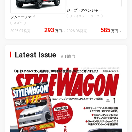
ジープ・アベンジャー
クライスラー・ジープ
ジムニーノマド
スズキ
293
585
2026.07発売
万円
～
2026.06発売
万円
～
Latest Issue
新刊案内