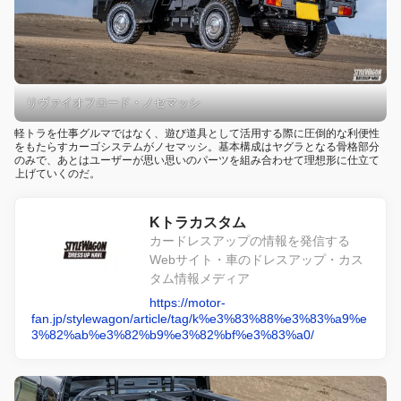
リヴァイオフロード・ノセマッシ
軽トラを仕事グルマではなく、遊び道具として活用する際に圧倒的な利便性
をもたらすカーゴシステムがノセマッシ。基本構成はヤグラとなる骨格部分
のみで、あとはユーザーが思い思いのパーツを組み合わせて理想形に仕立て
上げていくのだ。
Kトラカスタム
カードレスアップの情報を発信する
Webサイト・車のドレスアップ・カス
タム情報メディア
https://motor-
fan.jp/stylewagon/article/tag/k%e3%83%88%e3%83%a9%e
3%82%ab%e3%82%b9%e3%82%bf%e3%83%a0/