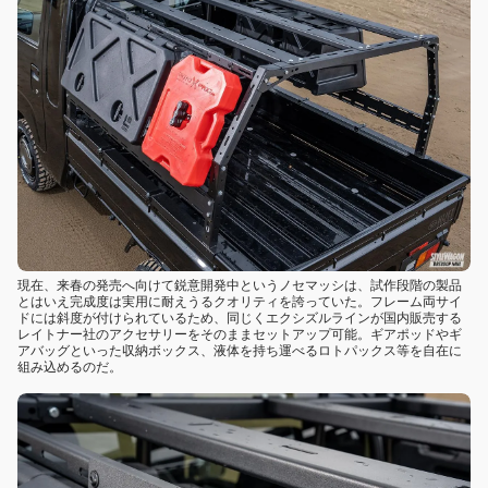
現在、来春の発売へ向けて鋭意開発中というノセマッシは、試作段階の製品
とはいえ完成度は実用に耐えうるクオリティを誇っていた。フレーム両サイ
ドには斜度が付けられているため、同じくエクシズルラインが国内販売する
レイトナー社のアクセサリーをそのままセットアップ可能。ギアポッドやギ
アバッグといった収納ボックス、液体を持ち運べるロトパックス等を自在に
組み込めるのだ。