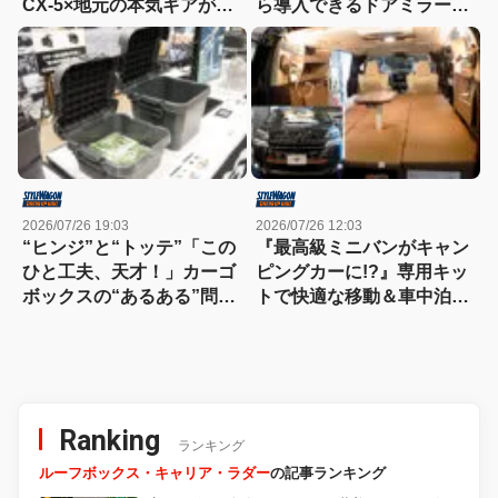
CX-5×地元の本気ギアが融
ら導入できるドアミラーが
合したマツダブースが熱す
すごく便利！【東京キャン
ぎる！
ピングカーショー2026】
2026/07/26 19:03
2026/07/26 12:03
“ヒンジ”と“トッテ”「この
『最高級ミニバンがキャン
ひと工夫、天才！」カーゴ
ピングカーに!?』専用キッ
ボックスの“あるある”問題
トで快適な移動＆車中泊を
を一発解決する便利アイテ
実現【東京キャンピングカ
ムを発見！
ーショー2026】
Ranking
ランキング
ルーフボックス・キャリア・ラダー
の記事ランキング