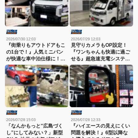
2026/07/30 12:03
2026/07/29 12:03
『街乗りもアウトドアもこ
見守りカメラもOP設定！
の1台で！』人気ミニバン
『ワンちゃんも快適に過ご
が快適な車中泊仕様に！
せる』超急速充電システム
【東京キャンピングカーシ
を搭載した軽トラキャンパ
ョー2026】
ー【東京キャンピングカー
ショー2026】
2026/07/28 15:03
2026/07/28 12:33
「なんかもっと“広島づく
『ハイエースの見えにくい
し”にしてみない？」新型
問題を解決！』6型以降な