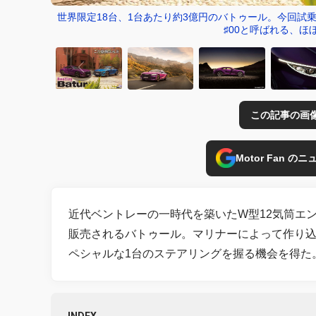
世界限定18台、1台あたり約3億円のバトゥール。今回試
♯00と呼ばれる、
この記事の画
Motor Fan 
近代ベントレーの一時代を築いたW型12気筒エ
販売されるバトゥール。マリナーによって作り込
ペシャルな1台のステアリングを握る機会を得た。（