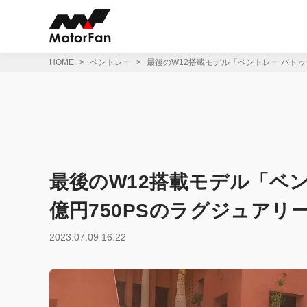
コ
ン
テ
ン
ツ
HOME
ベントレー
最後のW12搭載モデル「ベントレー バトゥ
へ
ス
キ
ッ
プ
最後のW12搭載モデル「ベン
億円750PSのラグジュア
2023.07.09 16:22