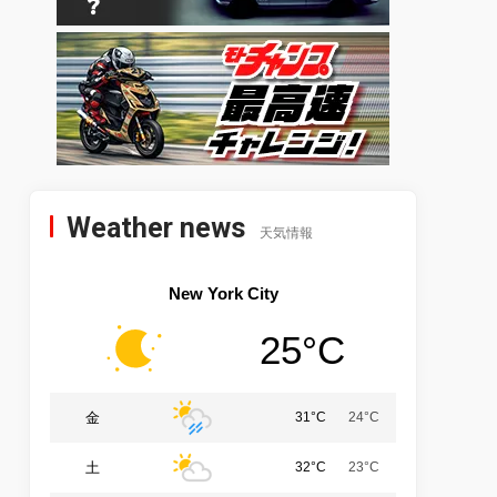
Weather news
天気情報
New York City
25°C
金
31°C
24°C
土
32°C
23°C