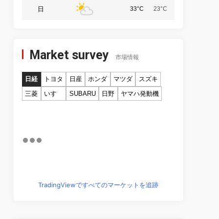
日
33°C
23°C
Market survey
市場情報
日経
トヨタ
日産
ホンダ
マツダ
スズキ
三菱
いすゞ
SUBARU
日野
ヤマハ発動機
TradingViewですべてのマーケットを追跡