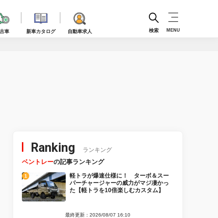
検索
MENU
古車
新車カタログ
自動車求人
Ranking
ランキング
ベントレー
の記事ランキング
軽トラが爆速仕様に！ ターボ＆スー
パーチャージャーの威力がマジ凄かっ
た【軽トラを10倍楽しむカスタム】
最終更新：2026/08/07 16:10