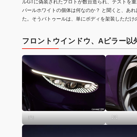
ルGTに偽装されたプロトが数台造られ、テストを
パールホワイトの個体は何なのか？ と聞くと、あ
た。そうバトゥールは、単にボディを架装しただけ
フロントウインドウ、Aピラー以
［1］
【2】