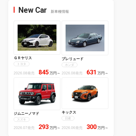
New Car
新車種情報
ＧＲヤリス
プレリュード
トヨタ
ホンダ
845
631
2026.08発売
万円
～
2026.08発売
万円
～
キックス
ジムニーノマド
日産
スズキ
293
300
2026.07発売
万円
～
2026.06発売
万円
～