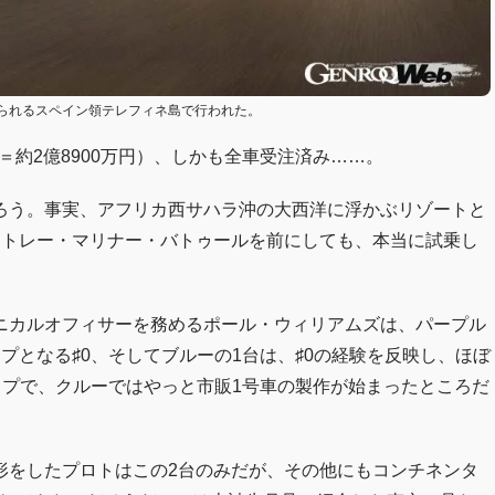
られるスペイン領テレフィネ島で行われた。
＝約2億8900万円）、しかも全車受注済み……。
ろう。事実、アフリカ西サハラ沖の大西洋に浮かぶリゾートと
ントレー・マリナー・バトゥールを前にしても、本当に試乗し
ニカルオフィサーを務めるポール・ウィリアムズは、パープル
プとなる♯0、そしてブルーの1台は、♯0の経験を反映し、ほぼ
イプで、クルーではやっと市販1号車の製作が始まったところだ
形をしたプロトはこの2台のみだが、その他にもコンチネンタ