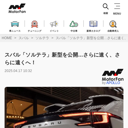
コ
ン
テ
検索
MENU
ン
ツ
へ
車ニュース
チューニング
イベント
中古車
新車カタログ
自動車求人
ス
HOME
スバル
ソルテラ
スバル「ソルテラ」新型を公開…さらに速く、
キ
ッ
プ
スバル「ソルテラ」新型を公開…さらに速く、さ
らに遠くへ！
2025.04.17 10:32
by
APOLLO