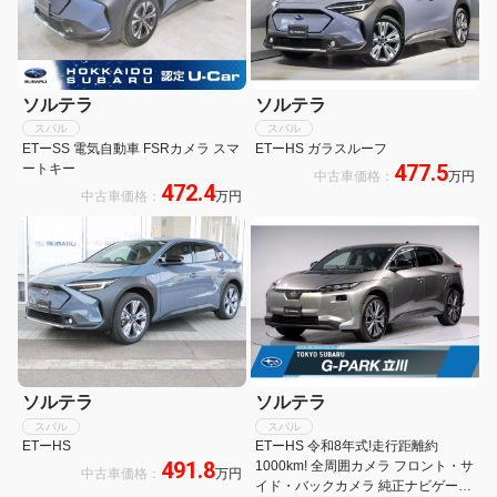
ソルテラ
ソルテラ
スバル
スバル
ETーSS 電気自動車 FSRカメラ スマ
ETーHS ガラスルーフ
477.5
ートキー
中古車価格：
万円
472.4
中古車価格：
万円
ソルテラ
ソルテラ
スバル
スバル
ETーHS
ETーHS 令和8年式!走行距離約
491.8
1000km! 全周囲カメラ フロント・サ
中古車価格：
万円
イド・バックカメラ 純正ナビゲーシ