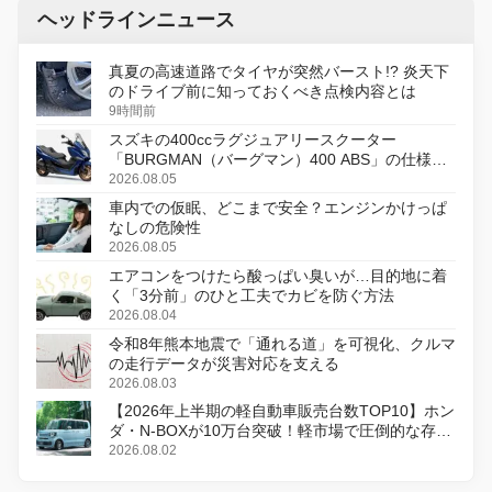
ヘッドラインニュース
真夏の高速道路でタイヤが突然バースト!? 炎天下
のドライブ前に知っておくべき点検内容とは
9時間前
スズキの400ccラグジュアリースクーター
「BURGMAN（バーグマン）400 ABS」の仕様を
変更し、8月18日に発売
2026.08.05
車内での仮眠、どこまで安全？エンジンかけっぱ
なしの危険性
2026.08.05
エアコンをつけたら酸っぱい臭いが…目的地に着
く「3分前」のひと工夫でカビを防ぐ方法
2026.08.04
令和8年熊本地震で「通れる道」を可視化、クルマ
の走行データが災害対応を支える
2026.08.03
【2026年上半期の軽自動車販売台数TOP10】ホン
ダ・N-BOXが10万台突破！軽市場で圧倒的な存在
感
2026.08.02