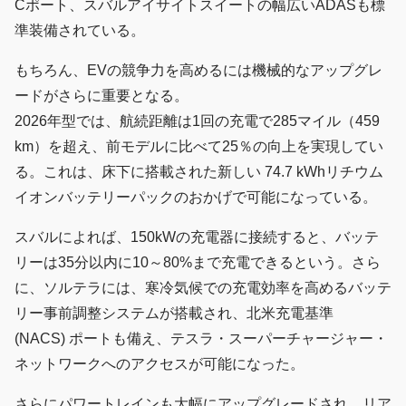
Cポート、スバルアイサイトスイートの幅広いADASも標
準装備されている。
もちろん、EVの競争力を高めるには機械的なアップグレ
ードがさらに重要となる。
2026年型では、航続距離は1回の充電で285マイル（459
km）を超え、前モデルに比べて25％の向上を実現してい
る。これは、床下に搭載された新しい 74.7 kWhリチウム
イオンバッテリーパックのおかげで可能になっている。
スバルによれば、150kWの充電器に接続すると、バッテ
リーは35分以内に10～80%まで充電できるという。さら
に、ソルテラには、寒冷気候での充電効率を高めるバッテ
リー事前調整システムが搭載され、北米充電基準
(NACS) ポートも備え、テスラ・スーパーチャージャー・
ネットワークへのアクセスが可能になった。
さらにパワートレインも大幅にアップグレードされ、リア