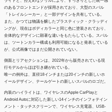
ライトと、控えめなグリルにより、すっきりとした統一感
のあるフロントエンドが採用されており、大型のスバル
「トレイルシーカー」と一部デザインを共有している。
また、かつては物議を醸したプラスティック・クラッディ
ングが、現在はボディカラーと同じ色に塗装されており、
全体的なデザインに顕著な違いをもたらしている。スバル
は、ツートンカラー構成も利用可能になると発表している
が、公式画像ではまだ公開されていない。
側面とリアセクションは、2022年から販売されている現
行モデルからほぼ引き継がれている。
唯一の例外は、直径18インチまたは20インチの新しいホ
イールデザイン、テールゲートの新しいスバルのロゴだ。
内装のハイライトは、ワイヤレスのApple CarPlayと
Android Autoに対応した新しい14インチのインフォテイン
メント・タッチスクリーンで、ワイヤレス充電器、USB-