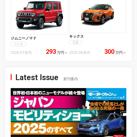
キックス
ジムニーノマド
日産
スズキ
293
300
2026.07発売
万円
～
2026.06発売
万円
～
Latest Issue
新刊案内