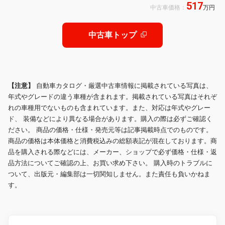
517
ョン ETC エックスモード bluetooth
中古車価格：
万円
接続 禁煙車 シートヒーター シート
エアコン 電動リヤゲート 20インチ
アルミホール&タイヤ
中古車トップ
【注意】
自動車カタログ・厳選中古車情報に掲載されている写真は、
年式やグレードの違う車種が含まれます。掲載されている写真はそれぞ
れの車種用でないものも含まれています。また、対応は年式やグレー
ド、 装備などにより異なる場合があります。購入の際は必ずご確認く
ださい。 商品の価格・仕様・発売元等は記事掲載時点でのものです。
商品の価格は本体価格と消費税込みの総額表記が混在しております。商
品を購入される際などには、メーカー、ショップで必ず価格・仕様・返
品方法についてご確認の上、お買い求め下さい。 購入時のトラブルに
ついて、出版元・編集部は一切関知しません。また責任も負いかねま
す。