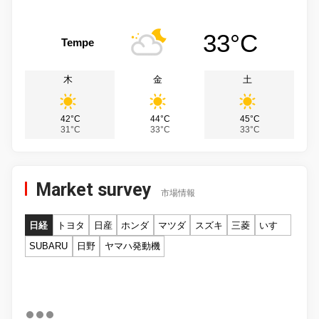
33°C
Tempe
木
金
土
42°C
44°C
45°C
31°C
33°C
33°C
Market survey
市場情報
日経
トヨタ
日産
ホンダ
マツダ
スズキ
三菱
いすゞ
SUBARU
日野
ヤマハ発動機