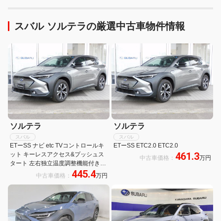
スバル ソルテラの厳選中古車物件情報
ソルテラ
ソルテラ
スバル
スバル
ETーSS ナビ etc TVコントロールキ
ETーSS ETC2.0 ETC2.0
461.3
ット キーレスアクセス&プッシュス
中古車価格：
万円
タート 左右独立温度調整機能付きオ
445.4
ートエアコン 運転席・助手席シート
中古車価格：
万円
ヒーター