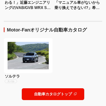
わる！」近藤エンジニアリ
「マニュアル車がないから
ングのVAB/GVB WRX STI
乗り換えできない!?」希少
メンテナンス Part1 ラジエ
なSJフォレスターでスポー
ーター・パワーステアリン
ツSUVを楽しむ！
グ編
Motor-Fanオリジナル自動車カタログ
ソルテラ
スバル
自動車カタログトップ