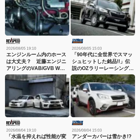
2026/08/05 19:10
2026/08/05 15:03
エンジンルーム内のホース
「90年代に全世界でスマッ
は大丈夫？ 近藤エンジニ
シュヒットした銘品!!」伝
アリングのVAB/GVB WRX
説のOZラリーレーシングを
STI メンテナンス Part2 ホ
今だからこそ狙いたい！
ース/配管類/排気センサ
ー/TGV編
2026/08/04 19:10
2026/08/04 15:03
「水温を抑えれば性能が変
アンダーカバーは雪かき!?