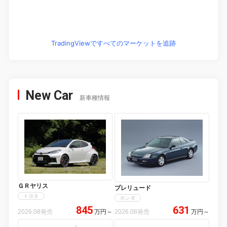
TradingViewですべてのマーケットを追跡
New Car
新車種情報
ＧＲヤリス
プレリュード
トヨタ
ホンダ
845
631
2026.08発売
万円
～
2026.08発売
万円
～