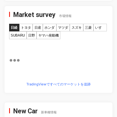
Market survey
市場情報
日経
トヨタ
日産
ホンダ
マツダ
スズキ
三菱
いすゞ
SUBARU
日野
ヤマハ発動機
TradingViewですべてのマーケットを追跡
New Car
新車種情報