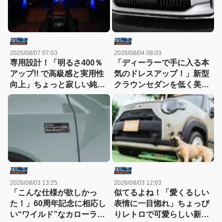
2026/08/07 07:03
2026/08/04 08:03
専用設計！「明るさ400％
「ディーラーで手に入る本
アップ!! で高級感と実用性
気のドレスアップ！」新型
向上」ちょっと寂しい純正
クラウンセダンを低く美し
室内照明をグレードアップ
く魅せるモデリスタの流儀
2026/08/03 13:25
2026/08/03 12:03
「こんな仕様が欲しかっ
似てるよね！「愛くるしい
た！」60周年記念に相応し
表情に一目惚れ」ちょっぴ
い“ワイルド”なカローラク
りレトロで可愛らしい新型