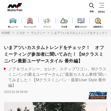
コ
ン
テ
検索
MENU
ン
ツ
へ
車ニュース
チューニング
イベント
中古車
新車カタログ
自動車求人
ス
HOME
トヨタ
ヴォクシー
いまアツいカスタムトレンドをチェック！ 
キ
ッ
プ
いまアツいカスタムトレンドをチェック！ オフ
ミーティング参加者に聞いてみた！【Mクラスミ
ニバン最新ユーザースタイル 番外編】
ノア＆ヴォクシー、セレナ、ステップワゴン、Mクラス
ミニバンの乗るユーザーさんに"最新カスタム事情"聞い
てみました！【Mクラスミニバン・最新User Style 番外
編】
2023.02.26 06:05