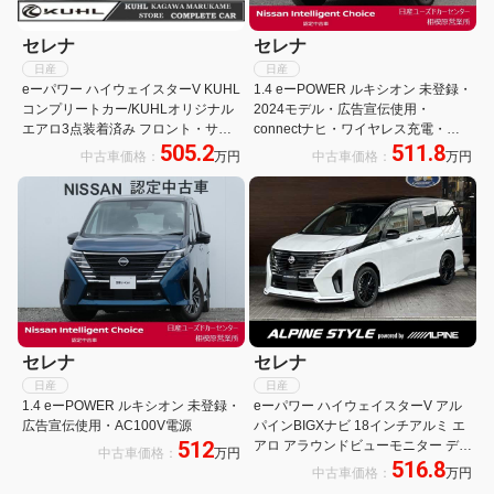
セレナ
セレナ
日産
日産
eーパワー ハイウェイスターV KUHL
1.4 eーPOWER ルキシオン 未登録・
コンプリートカー/KUHLオリジナル
2024モデル・広告宣伝使用・
エアロ3点装着済み フロント・サイ
connectナヒ・ワイヤレス充電・ア
505.2
511.8
ド・リア/VERZーDDR02 19インチ
ラウンドビュー・前後ドライブレコ
中古車価格：
万円
中古車価格：
万円
アルミホイール+国産タイヤ/ローダ
ーダー・プロパイロット2.0・SOSコ
ウンサスペンション/アラウンドビュ
ール・100V AC電源(1500W)
ーモニター
セレナ
セレナ
日産
日産
1.4 eーPOWER ルキシオン 未登録・
eーパワー ハイウェイスターV アル
広告宣伝使用・AC100V電源
パインBIGXナビ 18インチアルミ エ
512
アロ アラウンドビューモニター デジ
中古車価格：
万円
516.8
タルインナーミラー フロアマット 両
中古車価格：
万円
側パワスラ プロパイロット アルミホ