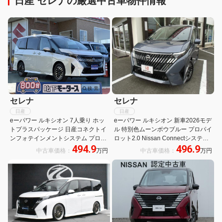
日産 セレナの厳選中古車物件情報
セレナ
セレナ
日産
日産
eーパワー ルキシオン 7人乗り ホッ
eーパワー ルキシオン 新車2026モデ
トプラスパッケージ 日産コネクトイ
ル 特別色ムーンボウブルー プロパイ
ンフォテインメントシステム プロパ
ロット2.0 Nissan Connectシステム
494.9
496.9
イロット2.0 アラウンドビューモニ
アラウンドビューモニター 前後ドラ
中古車価格：
万円
中古車価格：
万円
ター アダプティブLEDヘッドライト
レコ ETC2.0
ヘッドアップディスプレイ 登録済未
使用車