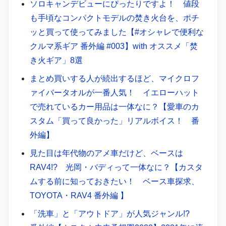
ソロキャンデビューにぴったりですよ！ 値段
も手頃なコンパクトモデルの焚き火台を、ポチ
ッと買って使ってみました【#オシャレで便利な
クルマ系ギア 番外編 #003】with オススメ「焚
き火ギア」8選
まとめ買いする人が続出するほど、マイクロフ
ァイバータオルが一番人気！ イエローハット
で売れているカー用品は一体なに？【愛車のカ
スタム「買って良かった」リアルボイス！ 番
外編】
見た目は年代物のアメ車だけど、ベースは
RAV4!? 光岡・バディって一体なに？【カスタ
ムする前に知っておきたい！ ベース車探求、
TOYOTA・RAV4 番外編 】
「洗車」と「アウトドア」が人気ジャンル!?