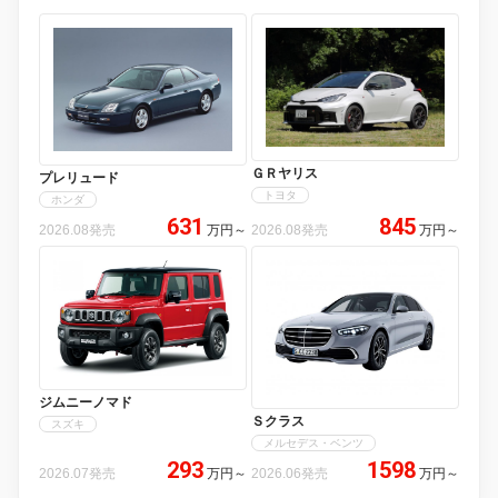
ＧＲヤリス
プレリュード
トヨタ
ホンダ
631
845
2026.08発売
万円
～
2026.08発売
万円
～
ジムニーノマド
Ｓクラス
スズキ
メルセデス・ベンツ
293
1598
2026.07発売
万円
～
2026.06発売
万円
～