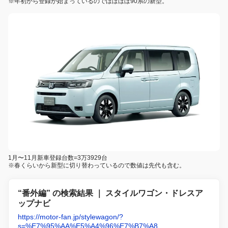
※年初から登録が始まっているのでほぼほぼ90系の新型。
1月〜11月新車登録台数=3万3929台
※春くらいから新型に切り替わっているので数値は先代も含む。
“番外編” の検索結果 ｜ スタイルワゴン・ドレスア
ップナビ
https://motor-fan.jp/stylewagon/?
s=%E7%95%AA%E5%A4%96%E7%B7%A8