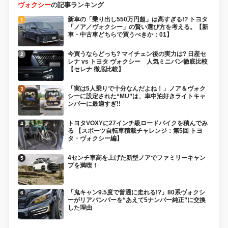
ヴォクシー
の記事ランキング
新車の「乗り出し550万円超」は高すぎる!? トヨタ
「ノア／ヴォクシー」の賢い選び方を考える。【新
車・中古車どちらで買うべきか：01】
今買うならどっち? マイチェン後の実力は? 日産セ
レナ vs トヨタ ヴォクシー 人気ミニバン徹底比較
【セレナ 徹底比較】
「実は5人乗りで十分なんだよね！」ノア＆ヴォク
シーに設定された“MU”は、車中泊好きライトキャ
ンパーに最適すぎ!!
トヨタVOXYに27インチ級ロードバイクを積んでみ
る 【スポーツ自転車積載チャレンジ：第5回 トヨ
タ・ヴォクシー編】
4センチ車高を上げた新型ノアでファミリーキャン
プを満喫！
「鬼キャン9.5度で普通に走れる!?」80系ヴォクシ
ーがリアバンパーを“あえて5ナンバー純正”に交換
した理由