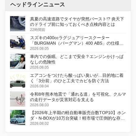
ヘッドラインニュース
真夏の高速道路でタイヤが突然バースト!? 炎天下
のドライブ前に知っておくべき点検内容とは
22時間前
スズキの400ccラグジュアリースクーター
「BURGMAN（バーグマン）400 ABS」の仕様を
変更し、8月18日に発売
2026.08.05
車内での仮眠、どこまで安全？エンジンかけっぱ
なしの危険性
2026.08.05
エアコンをつけたら酸っぱい臭いが…目的地に着
く「3分前」のひと工夫でカビを防ぐ方法
2026.08.04
令和8年熊本地震で「通れる道」を可視化、クルマ
の走行データが災害対応を支える
2026.08.03
【2026年上半期の軽自動車販売台数TOP10】ホン
ダ・N-BOXが10万台突破！軽市場で圧倒的な存在
感
2026.08.02