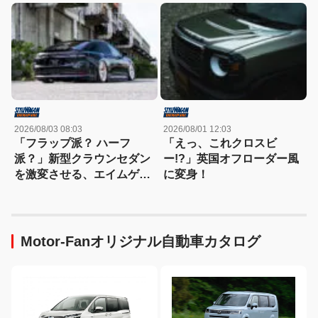
ロスは366万3000円〜
クロスビーはいかが？
2026/08/03 08:03
2026/08/01 12:03
「フラップ派？ ハーフ
「えっ、これクロスビ
派？」新型クラウンセダン
ー!?」英国オフローダー風
を激変させる、エイムゲイ
に変身！
ンの“本気すぎる2つの選択
肢+1つ”
Motor-Fanオリジナル自動車カタログ