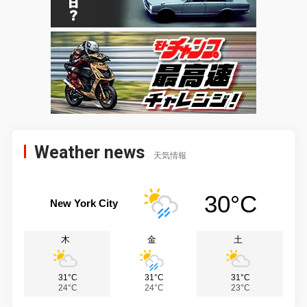
Weather news
天気情報
30°C
New York City
木
金
土
31°C
31°C
31°C
24°C
24°C
23°C