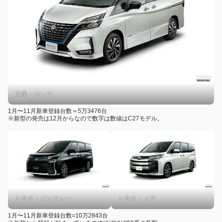
日産・セレナ
1月〜11月新車登録台数＝5万3476台
※新型の発売は12月からなので数字は数値はC27モデル。
トヨタ・ヴォクシー
トヨタ・ノア
1月〜11月新車登録台数=10万2843台