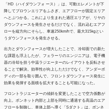
「HD（ハイダウンフォ ース）」は、可動エレメントが下
降してブロウンエリアをふさぎ、エアフローが固定エリア
へとぶつかる。これにより生まれた過圧エリアが、リヤの
ダウンフォースを発生させるだけでなく、流れ込むエアフ
ローを縦方向にそらし、車速250km/hで、最大315kgとい
うダウンフォースを発生させる。
出力とダウンフォースが増大したことで、冷却面での新た
な課題も浮上したが、フェラーリのエンジニアは、電子機
器の冷却を担う中温ラジエーターのレイアウトを反転させ
ることで解決。効率性が向上しただけでなく、アンダーボ
ディの一部を取り囲んで、フロントダウンフォース発生に
効果を発揮する面積を拡大することも可能になった。
フロントラジエーターの傾斜を変更したことで空力係数が
向上。ボンネット内部と上部を同時に通過する高温のエア
フローを制御し、車体上部へ導く「Sダクト」は、ボンネ