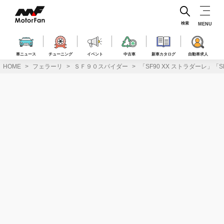
コ
ン
テ
検索
MENU
ン
ツ
へ
車ニュース
チューニング
イベント
中古車
新車カタログ
自動車求人
ス
HOME
フェラーリ
ＳＦ９０スパイダー
「SF90 XX ストラダーレ」
キ
ッ
プ