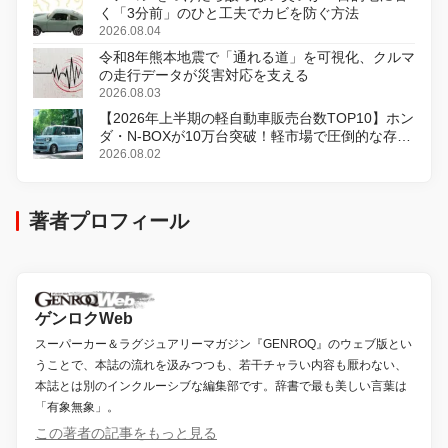
く「3分前」のひと工夫でカビを防ぐ方法
2026.08.04
令和8年熊本地震で「通れる道」を可視化、クルマ
の走行データが災害対応を支える
2026.08.03
【2026年上半期の軽自動車販売台数TOP10】ホン
ダ・N-BOXが10万台突破！軽市場で圧倒的な存在
感
2026.08.02
著者プロフィール
ゲンロクWeb
スーパーカー＆ラグジュアリーマガジン『GENROQ』のウェブ版とい
うことで、本誌の流れを汲みつつも、若干チャラい内容も厭わない、
本誌とは別のインクルーシブな編集部です。辞書で最も美しい言葉は
「有象無象」。
この著者の記事をもっと見る