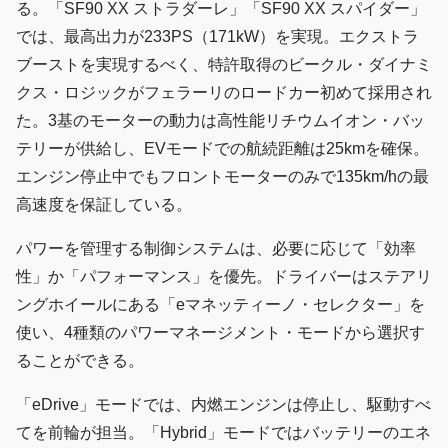
る。「SF90 XX ストラダーレ」「SF90 XX スパイダー」
では、最高出力が233PS（171kW）を実現。エクストラ
ブーストを実現するべく、特許取得のビークル・ダイナミ
クス・ロジックがフェラーリのロードカー初めて採用され
た。3基のモーターの動力は高性能リチウムイオン・バッ
テリーが供給し、EVモードでの航続距離は25kmを確保。
エンジン停止中でもフロントモーターのみで135km/hの最
高速度を保証している。
パワーを管理する制御システムは、必要に応じて「効率
性」か「パフォーマンス」を優先。ドライバーはステアリ
ングホイールにある「eマネッティーノ・セレクター」を
使い、4種類のパワーマネージメント・モードから選択す
ることができる。
「eDrive」モードでは、内燃エンジンは停止し、駆動すべ
てを前輪が担当。「Hybrid」モードではバッテリーのエネ