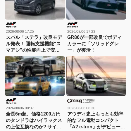
2026/08/06 17:25
2026/08/06 17:23
スバル「ステラ」改良モデ
GR86が一部改良でボディ
ル発表！ 運転支援機能“ス
カラーに「ソリッドグレ
マアシ”の性能向上で安心
ー」が復活！
感さらにアップ
2026/08/06 08:37
2026/08/06 08:30
全長6m超、価格1200万円
アウディ史上もっとも効率
のタンドラはハイラックス
的なフル電動コンパクト
の上位互換なのか? サイ
「A2 e-tron」がデビュー前