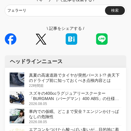
検索
\
記事をシェアする
/
ヘッドラインニュース
真夏の高速道路でタイヤが突然バースト!? 炎天下
のドライブ前に知っておくべき点検内容とは
22時間前
スズキの400ccラグジュアリースクーター
「BURGMAN（バーグマン）400 ABS」の仕様を
変更し、8月18日に発売
2026.08.05
車内での仮眠、どこまで安全？エンジンかけっぱ
なしの危険性
2026.08.05
エアコンをつけたら酸っぱい臭いが…目的地に着