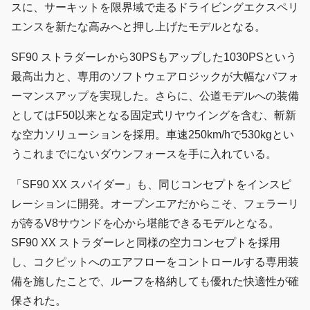
スに、サーキットを限界域で走るドライビングエクスペリ
エンスを新たな高みへと押し上げたモデルとなる。
SF90 ストラダーレから30PSもアップした1030PSという
最高出力と、専用のソフトウェアロジックが大幅なパフォ
ーマンスアップを実現した。さらに、公道モデルへの装備
としてはF50以来となる固定式リヤウイングを含む、斬新
な空力ソリューションを採用。車速250km/hで530kgとい
うこれまでにないダウンフォースを手に入れている。
「SF90 XX スパイダー」も、同じコンセプトをインスピ
レーションに開発。オープンエアだからこそ、フェラーリ
が誇るV8サウンドを心から堪能できるモデルとなる。
SF90 XX ストラダーレと同様の空力コンセプトを採用
し、コクピットへのエアフローをコントロールする専用装
備を施したことで、ルーフを格納しても優れた快適性が確
保された。