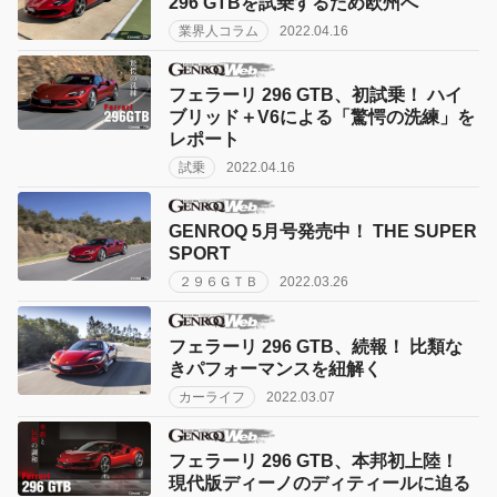
296 GTBを試乗するため欧州へ
業界人コラム
2022.04.16
フェラーリ 296 GTB、初試乗！ ハイ
ブリッド＋V6による「驚愕の洗練」を
レポート
試乗
2022.04.16
GENROQ 5月号発売中！ THE SUPER
SPORT
２９６ＧＴＢ
2022.03.26
フェラーリ 296 GTB、続報！ 比類な
きパフォーマンスを紐解く
カーライフ
2022.03.07
フェラーリ 296 GTB、本邦初上陸！
現代版ディーノのディティールに迫る