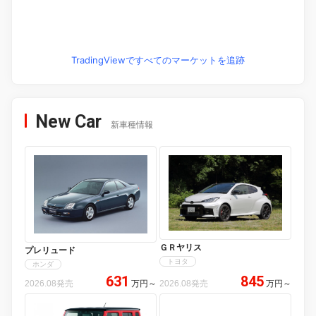
TradingViewですべてのマーケットを追跡
New Car
新車種情報
ＧＲヤリス
プレリュード
トヨタ
ホンダ
631
845
2026.08発売
万円
～
2026.08発売
万円
～