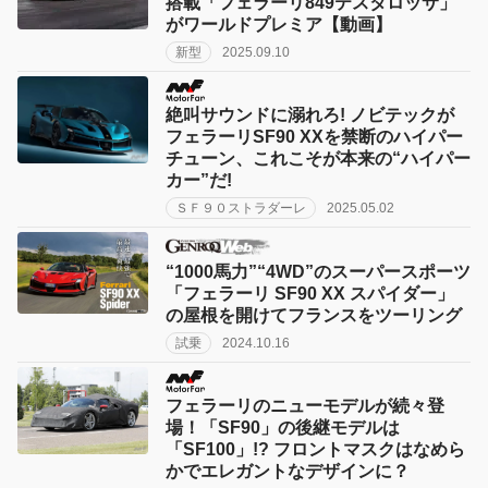
搭載「フェラーリ849テスタロッサ」
がワールドプレミア【動画】
新型
2025.09.10
絶叫サウンドに溺れろ! ノビテックが
フェラーリSF90 XXを禁断のハイパー
チューン、これこそが本来の“ハイパー
カー”だ!
ＳＦ９０ストラダーレ
2025.05.02
“1000馬力”“4WD”のスーパースポーツ
「フェラーリ SF90 XX スパイダー」
の屋根を開けてフランスをツーリング
試乗
2024.10.16
フェラーリのニューモデルが続々登
場！「SF90」の後継モデルは
「SF100」!? フロントマスクはなめら
かでエレガントなデザインに？