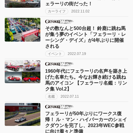
ェラーリの街だった！
カーライフ
2022.11.02
その数なんと500台超！ 鈴鹿に跳ね馬
が集う夢のイベント「フェラーリ・レ
ーシング・デイズ」が4年ぶりに開催
される
イベント
2022.07.19
1960年代にフェラーリの名声を築き上
げた名車たち。今なお輝き続ける跳ね
馬のアイコン 【フェラーリ名鑑：リン
ク集 Vol.2】
名鑑
2022.07.11
フェラーリが50年ぶりにワークス復
帰！ ル・マン・ハイパーカーのシェイ
クダウンを完了し、2023年WEC参戦
に向け着々と準備