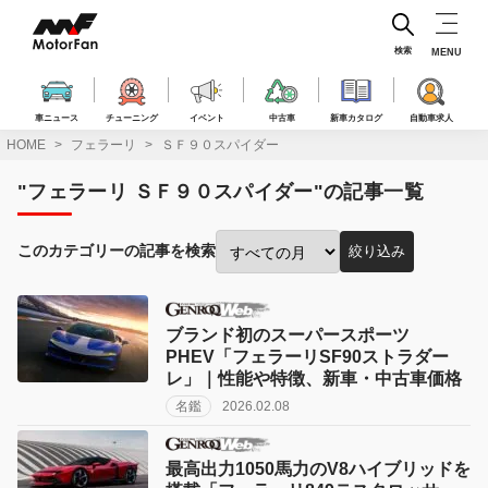
コ
ン
テ
検索
MENU
ン
ツ
へ
車ニュース
チューニング
イベント
中古車
新車カタログ
自動車求人
ス
HOME
フェラーリ
ＳＦ９０スパイダー
キ
ッ
"フェラーリ ＳＦ９０スパイダー"の記事一覧
プ
このカテゴリーの記事を検索
絞り込み
投
稿
月
で
ブランド初のスーパースポーツ
絞
PHEV「フェラーリSF90ストラダー
り
レ」｜性能や特徴、新車・中古車価格
込
名鑑
2026.02.08
み:
最高出力1050馬力のV8ハイブリッドを