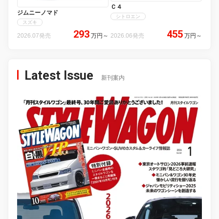
Ｃ４
ジムニーノマド
シトロエン
スズキ
293
455
2026.07発売
万円
～
2026.06発売
万円
～
Latest Issue
新刊案内