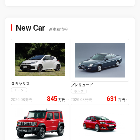
New Car
新車種情報
ＧＲヤリス
プレリュード
トヨタ
ホンダ
845
631
2026.08発売
万円
～
2026.08発売
万円
～