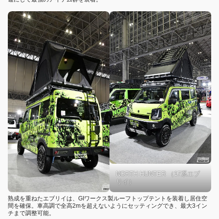
NORTH HUNTER （17系エブ
リイ）
熟成を重ねたエブリイは、GIワークス製ルーフトップテントを装着し居住空
間を確保。車高調で全高2mを超えないようにセッティングでき、最大3イン
チまで調整可能。