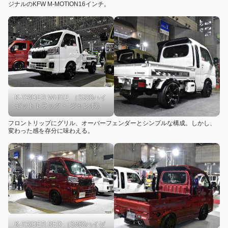
ジナルのKFW M-MOTION16インチ。
K-TRIDER WHITE （S500ハイ
ゼットトラック・ ジャンボ）
フロントリップにグリル、オーバーフェンダーとシンプルな構成。しかし、
変わった感を存分に味わえる。
K-TRIDER RED （S500ハイゼ