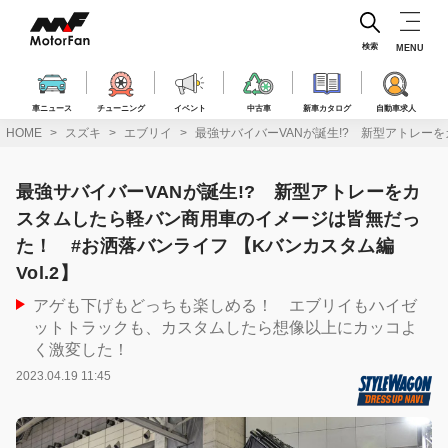
コ
ン
テ
検索
MENU
ン
ツ
へ
車ニュース
チューニング
イベント
中古車
新車カタログ
自動車求人
ス
HOME
スズキ
エブリイ
最強サバイバーVANが誕生!? 新型アトレーを
キ
ッ
プ
最強サバイバーVANが誕生!? 新型アトレーをカ
スタムしたら軽バン商用車のイメージは皆無だっ
た！ #お洒落バンライフ 【Kバンカスタム編
Vol.2】
アゲも下げもどっちも楽しめる！ エブリイもハイゼ
ットトラックも、カスタムしたら想像以上にカッコよ
く激変した！
2023.04.19 11:45