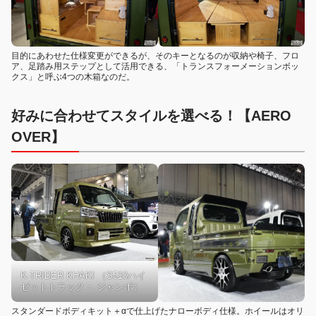
目的にあわせた仕様変更ができるが、そのキーとなるのが収納や椅子、フロ
ア、足踏み用ステップとして活用できる、「トランスフォーメーションボッ
クス」と呼ぶ4つの木箱なのだ。
好みに合わせてスタイルを選べる！【AERO
OVER】
K-TRIDER KHAKI （S510ハイ
ゼットトラック・ ジャンボ）
スタンダードボディキット＋αで仕上げたナローボディ仕様。ホイールはオリ