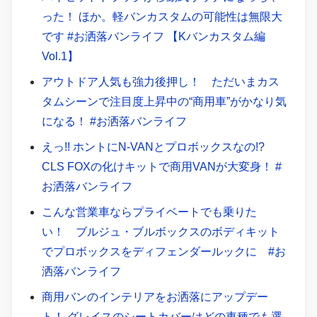
った！ ほか。軽バンカスタムの可能性は無限大
です #お洒落バンライフ 【Kバンカスタム編
Vol.1】
アウトドア人気も強力後押し！ ただいまカス
タムシーンで注目度上昇中の“商用車”がかなり気
になる！ #お洒落バンライフ
えっ!! ホントにN-VANとプロボックスなの!?
CLS FOXの化けキットで商用VANが大変身！ #
お洒落バンライフ
こんな営業車ならプライベートでも乗りた
い！ ブルジュ・ブルボックスのボディキット
でプロボックスをディフェンダールックに #お
洒落バンライフ
商用バンのインテリアをお洒落にアップデー
ト！ グレイスのシートカバーはどの車種でも選