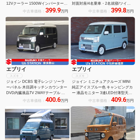
12Vクーラー 1500Wインバーター
対面対座/4名乗車・2名就寝/ツイン
399.9
399.8
走行充電器 外部充電器 105Wソーラ
サブバッテリー/1000Wインバータ
中古車価格：
万円
中古車価格：
万円
ーパネル ダウンライト 天井収納 キ
ー/AC充電/外部電源/100Wソーラ
ャンピング仕様
ー/SDナビ
エブリイ
エブリイ
スズキ
スズキ
ジョイン DCBS 電子レンジ ソーラ
ジョイン ミニチュアクルーズ MINI
ーパネル 木目調キッチンカウンター
純正アイスブルー色 キャンピングカ
DVD内臓液晶TV 2WAYテーブル ス
ー 液晶モニター 3連LED付薄型天井
400.6
409.6
ライド式収納 シンクユニット スライ
飾り板付照明 ロングスライドフレキ
中古車価格：
万円
中古車価格：
万円
ドカーテン 3連LED付照明
シブル2WAYテーブル LEDスポット
ライト 電子レンジ コンプレッサー冷
蔵庫 サッシ式網戸 遮光カーテン