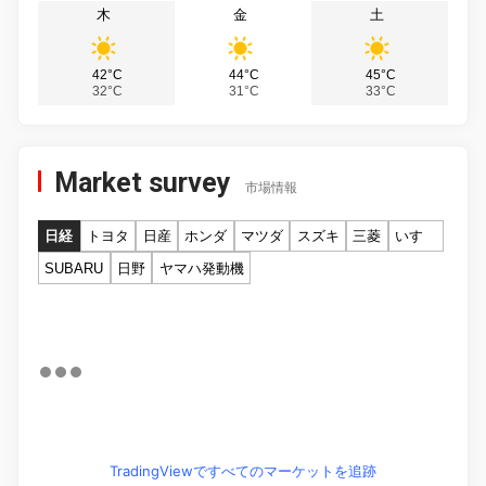
木
金
土
42°C
44°C
45°C
32°C
31°C
33°C
Market survey
市場情報
日経
トヨタ
日産
ホンダ
マツダ
スズキ
三菱
いすゞ
SUBARU
日野
ヤマハ発動機
TradingViewですべてのマーケットを追跡