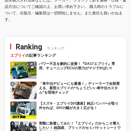
品を購入される際などには、メーカー、ショップで必ず価格・仕様・返
品方法についてご確認の上、お買い求め下さい。 購入時のトラブルに
ついて、出版元・編集部は一切関知しません。また責任も負いかねま
す。
Ranking
ランキング
エブリイ
の記事ランキング
パワー不足を劇的に改善！『DA17エブリイ』専
用、チューニングECUの実力がマジでやばい!!
「車中泊デビューにも最適！」ディーラーで全部買
える、新型エブリイの“ちょうどいい車中泊カスタ
ム”を現地チェック
【スズキ・エブリイDIY講座】純正バンパーが取り
外せれば、DIYの幅が大きく広がる！
実際に装着してみた！『エブリイ』だからこそ導入
したい！ 純国産、ブリッドのセミバケットシートで