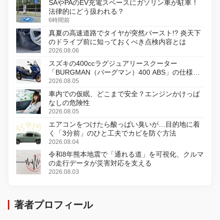
SAやPAのEV充電スペースにガソリン車が駐車！
法律的にどう扱われる？
6時間前
真夏の高速道路でタイヤが突然バースト!? 炎天下
のドライブ前に知っておくべき点検内容とは
2026.08.06
スズキの400ccラグジュアリースクーター
「BURGMAN（バーグマン）400 ABS」の仕様を
変更し、8月18日に発売
2026.08.05
車内での仮眠、どこまで安全？エンジンかけっぱ
なしの危険性
2026.08.05
エアコンをつけたら酸っぱい臭いが…目的地に着
く「3分前」のひと工夫でカビを防ぐ方法
2026.08.04
令和8年熊本地震で「通れる道」を可視化、クルマ
の走行データが災害対応を支える
2026.08.03
著者プロフィール