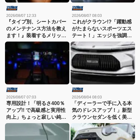
2026/08/07 12:33
2026/08/07 08:03
『タイプ別、シートカバー
これがクラウン!?「躍動感
のメンテナンス方法を教え
がたまらないスポーツエス
ます！』装着するメリット
テート！」エッジを強調し
も紹介！
たエアロに22インチホイー
ルで武装
2026/08/07 07:03
2026/08/04 08:03
専用設計！「明るさ400％
「ディーラーで手に入る本
アップ!! で高級感と実用性
気のドレスアップ！」新型
向上」ちょっと寂しい純正
クラウンセダンを低く美し
室内照明をグレードアップ
く魅せるモデリスタの流儀