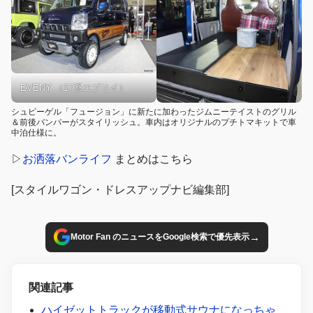
EVENY （17系エブリイ）
シュピーゲル「フュージョン」に新たに加わったジムニーテイストのグリル
＆前後バンパーがスタイリッシュ。車内はオリジナルのプチトマキットで車
中泊仕様に。
▷
お洒落バンライフ
まとめはこちら
[スタイルワゴン・ドレスアップナビ編集部]
→
Motor Fan のニュースをGoogle検索で優先表示
関連記事
ハイゼットトラックが移動式サウナになっちゃ