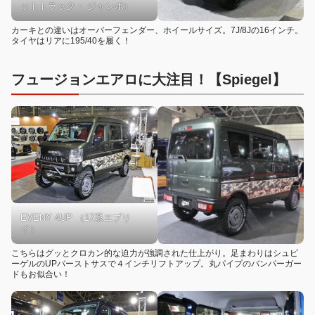
ットトラック・ ジャンボ）
カーキとの違いはオーバーフェンダー、ホイールサイズ。7J/8Jの16インチ。
タイヤはリアに195/40を履く！
フュージョンエアロに大注目！【Spiegel】
EVENY 4UP （17系エブリ
イ）
こちらはグッとクロカン的な迫力が強調された仕上がり。足まわりはシュピ
ーゲルのUPバーストサスで４インチリフトアップ。丸パイプのバンパーガー
ドもお似合い！