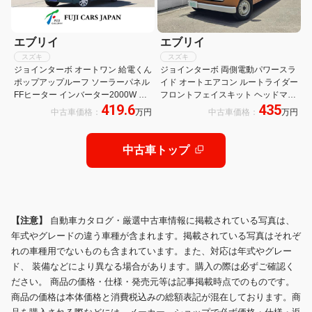
エブリイ
エブリイ
スズキ
スズキ
ジョインターボ オートワン 給電くん
ジョインターボ 両側電動パワースラ
ポップアップルーフ ソーラーパネル
イド オートエアコン ルートライダー
FFヒーター インバーター2000W 外
フロントフェイスキット ヘッドマー
419.6
435
部電源 12V電子レンジ ドライブレコ
ク リアキット リアゲートパネル ク
中古車価格：
万円
中古車価格：
万円
ーダー AppleCarPlay ETC ワンオー
ーラーキット クーラーキット専用ベ
ナー キャンピングカー 軽キャン
ットキット ドリンクホルダー付専用
テーブル
中古車トップ
【注意】
自動車カタログ・厳選中古車情報に掲載されている写真は、
年式やグレードの違う車種が含まれます。掲載されている写真はそれぞ
れの車種用でないものも含まれています。また、対応は年式やグレー
ド、 装備などにより異なる場合があります。購入の際は必ずご確認く
ださい。 商品の価格・仕様・発売元等は記事掲載時点でのものです。
商品の価格は本体価格と消費税込みの総額表記が混在しております。商