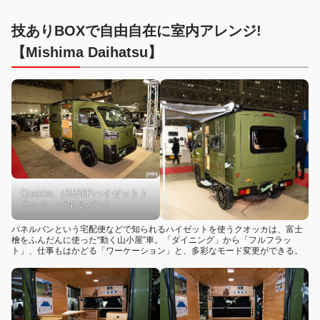
技ありBOXで自由自在に室内アレンジ!
【Mishima Daihatsu】
Quokka （S510Pハイゼットト
ラック・パネルバン）
パネルバンという宅配便などで知られるハイゼットを使うクオッカは、富士
檜をふんだんに使った“動く山小屋”車。「ダイニング」から「フルフラッ
ト」、仕事もはかどる「ワーケーション」と、多彩なモード変更ができる。