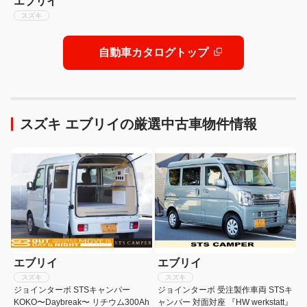
エブリイ
スズキ
自動車カタログトップ
スズキ エブリイの厳選中古車物件情報
エブリイ
エブリイ
スズキ
スズキ
ジョインターボ STSキャンパー
ジョインターボ 受注製作車両 STSキ
KOKO〜Daybreak〜 リチウム300Ah
ャンパー 対面対座 『HW werkstatt』