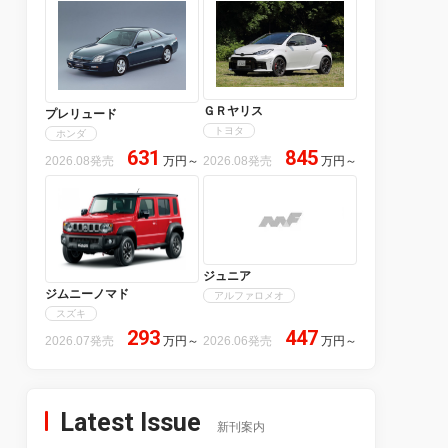
ＧＲヤリス
プレリュード
トヨタ
ホンダ
631
845
2026.08発売
万円
～
2026.08発売
万円
～
ジュニア
ジムニーノマド
アルファロメオ
スズキ
293
447
2026.07発売
万円
～
2026.06発売
万円
～
Latest Issue
新刊案内