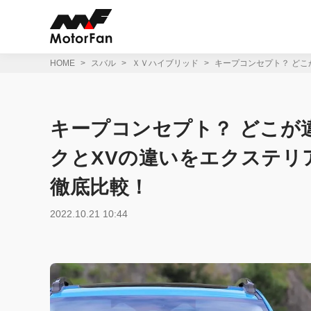
コ
ン
テ
ン
ツ
HOME
スバル
ＸＶハイブリッド
キープコンセプト？ どこ
へ
ス
キ
ッ
キープコンセプト？ どこが
プ
クとXVの違いをエクステリ
徹底比較！
2022.10.21 10:44