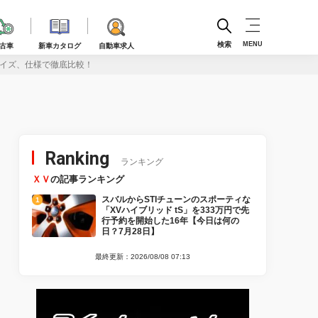
検索
MENU
古車
新車カタログ
自動車求人
サイズ、仕様で徹底比較！
Ranking
ランキング
ＸＶ
の記事ランキング
スバルからSTIチューンのスポーティな
「XVハイブリッド tS」を333万円で先
行予約を開始した16年【今日は何の
日？7月28日】
最終更新：2026/08/08 07:13