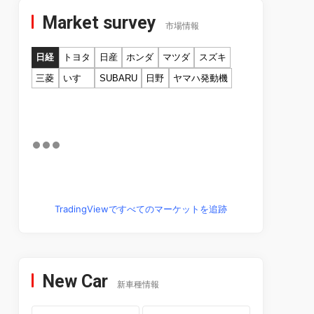
Market survey
市場情報
日経
トヨタ
日産
ホンダ
マツダ
スズキ
三菱
いすゞ
SUBARU
日野
ヤマハ発動機
TradingViewですべてのマーケットを追跡
New Car
新車種情報