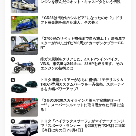
ンジンを積んだジオット・キャスピタという伝説
「GR86は“現代のシルビア”になったのか!?」ドリ
フト黄金期を生きた達人、その答え
「2700発のリベット補強まで自ら施工！」居酒屋マ
スターが作り上げた700馬力“カーボンケブラーGT-
R”
排ガス規制をクリアした、2ストVツインバイク、
VINS。排気量は249.5cc、83HPを絞り出す。その
エンジンの技術とは
トヨタ 新型ハリアーがさらに精悍に! モデリスタ＆
TRDが専用カスタムパーツを一斉発売、スポーティ
さを大幅パワーアップ!
「3台のDR30スカイラインと暮らす変態的オーナ
ー!?」スーパーシルエットに取り憑かれた日常に迫
る！
トヨタ「ハイラックスサーフ」がマイナーチェンジ
で「スポーツ・ランナー」を230万円で3代目に追加
【今日は何の日？8月4日】