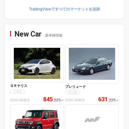
TradingViewですべてのマーケットを追跡
New Car
新車種情報
ＧＲヤリス
プレリュード
トヨタ
ホンダ
845
631
2026.08発売
万円
～
2026.08発売
万円
～