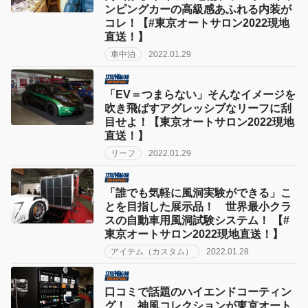
ンピングカーの高級感あふれる内装が
コレ！【#東京オートサロン2022現地
直送！】
車中泊
2022.01.29
「EV＝つまらない」そんなイメージを
吹き飛ばすアグレッシブなリーフに刮
目せよ！【東京オートサロン2022現地
直送！】
リーフ
2022.01.29
「誰でも気軽に風洞実験ができる」こ
とを目指した展示品！ 世界最小クラ
スの自動車用風洞試験システム！ 【#
東京オートサロン2022現地直送！】
アイテム（カスタム）
2022.01.28
口コミで話題のハイエンドコーティン
グ！ 神風コレクションが東京オート