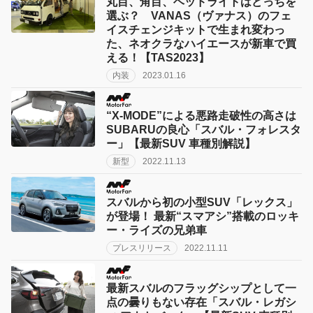
丸目、角目、ヘッドライトはどっちを
選ぶ？ VANAS（ヴァナス）のフェ
イスチェンジキットで生まれ変わっ
た、ネオクラなハイエースが新車で買
える！【TAS2023】
内装
2023.01.16
“X-MODE”による悪路走破性の高さは
SUBARUの良心「スバル・フォレスタ
ー」【最新SUV 車種別解説】
新型
2022.11.13
スバルから初の小型SUV「レックス」
が登場！ 最新“スマアシ”搭載のロッキ
ー・ライズの兄弟車
プレスリリース
2022.11.11
最新スバルのフラッグシップとして一
点の曇りもない存在「スバル・レガシ