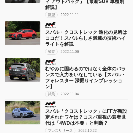
ィ アウトバック」【最新SUV 車種別
解説】
新型
2022.11.11
スバル・クロストレック 進化の見所は
ココだ！スバルらしさ満載の技術ハイ
ライトを解説
試乗
2022.11.06
むやみに固めるのではなく全体のバラ
ンスで入力をいなしている【スバル・
フォレスター 深掘りインプレッショ
ン】
試乗
2022.11.04
スバル「クロストレック」にFFが新設
定されたワケは？コスパ重視の若者世
代は「4WDは不要」と判断？
プレスリリース
2022.10.22