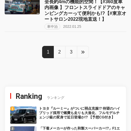
全長約4mの機能的空間！【#360度車
内画像 】フロントスライドドアのキャ
ンピングカーって便利かも!?【#東京オ
ートサロン2022現地直送！】
車中泊
2022.01.25
1
2
3
Ranking
ランキング
トヨタ『ルーミー』がついに弱点克服!? 待望のハイ
ブリッド採用で燃費も走りも大進化、フルモデルチ
ェンジ級の変身で近日登場か!? 【予想CG付き】
「下着メーカーが作った和製スーパーカー!?」F1エ