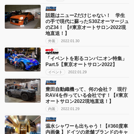
話題はニューZだけじゃない！ 学生
の手で現代に蘇ったS30Zオーマージュ
のZ34！ 【#東京オートサロン2022現
地直送！】
外装
2022.01.30
「イベントを彩るコンパニオン特集」
Part.5【東京オートサロン2022】
イベント
2022.01.29
豊田自動織機って、何の会社？ 現行
RAV4を作っている会社です！【#東京
オートサロン2022現地直送！】
内装
2022.01.29
温水シャワーも出ちゃう！【#360度車
内画像 】ドイツの老舗ブランドのキャ