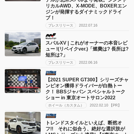
リカルAWD、X-MODE、BOXERエン
ジンが発揮するダイナミックドライ
ブ！
プレスリリース
2022.07.16
スバルXV | これがオーナーの本音レビ
ュー !(リベイクver.)「燃費は? 長所は?
短所は?」
プレスリリース
2022.06.16
【2021 SUPER GT300】シリーズチャ
ンピオン獲得ドライバーが白熱トー
ク！ BBSジャパン スペシャルトーク
ショー in 東京オートサロン2022
ホイール（カスタム）
2022.02.10 【PR】
トレンドスタイルといえば、断然オ
フ!! それに似合う、絶好な選択肢が