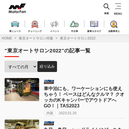
コ
ン
テ
検索
MENU
ン
ツ
へ
車ニュース
チューニング
イベント
中古車
新車カタログ
自動車求人
ス
HOME
東京オートサロン特集
東京オートサロン2022
キ
ッ
"東京オートサロン2022"の記事一覧
プ
絞り込み
投
稿
月
で
車中泊にも、ワーケーションにも使え
絞
ちゃう！ ベースはどんなクルマ？ クオ
り
ッカのKキャンパーでアウトドアへ
込
GO！｜TAS2023
み:
内装
2023.01.20