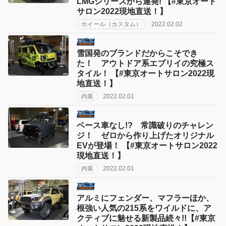
LMGシリーズから連発! 【#東京オート
サロン2022現地直送！】
ホイール（カスタム）
2022.02.02
雪国発のブランドだからこそでき
た！ アウトドア系エブリイの究極ス
タイル！ 【#東京オートサロン2022現
地直送！】
内装
2022.02.01
ベース車なし!? 常識破りのチャレン
ジ！ ゼロから作り上げたオリジナル
EVが登場！ 【#東京オートサロン2022
現地直送！】
内装
2022.02.01
アルミにフェンダー、マフラーほか、
根強い人気の215系をワイルドに、ア
クティブに魅せる新製品続々!!【#東京