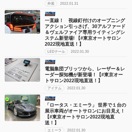
外装
2022.01.31
一直線！ 視線釘付けのオープニング
アクション引っさげ、30アルファード
＆ヴェルファイア専用ライティングシ
ステム新登場! 【#東京オートサロン
2022現地直送！】
LEDテール
2022.01.30
電脳集団ブリッツから、レーザー＆レ
ーダー探知機が新登場！【#東京オー
トサロン2022現地直送！】
アイテム
2022.01.30
「ロータス・エミーラ」 世界で１台の
展示車両がオートサロンにお目見え！
【#東京オートサロン2022現地直
送！】
エミーラ
2022.01.30