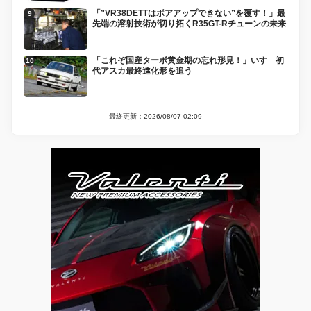
「”VR38DETTはボアアップできない”を覆す！」最
先端の溶射技術が切り拓くR35GT-Rチューンの未来
「これぞ国産ターボ黄金期の忘れ形見！」いすゞ初
代アスカ最終進化形を追う
最終更新：2026/08/07 02:09