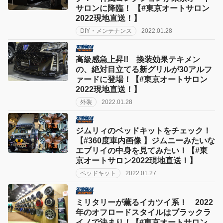
サロンに降臨！ 【#東京オートサロン
2022現地直送！】
DIY・メンテナンス
2022.01.28
高級感急上昇!! 換装効果テキメン
の、絶対目立てる新グリルが30アルフ
ァードに登場！【#東京オートサロン
2022現地直送！】
外装
2022.01.28
ジムリィのベッドキットをチェック！
【#360度車内画像 】ジムニーみたいな
エブリイの中身を見てみたい！【#東
京オートサロン2022現地直送！】
ベッドキット
2022.01.27
ミリタリーが薫るイカツイ系！ 2022
年のオフロードスタイルはブラックラ
イノで決まり！【#東京オートサロン