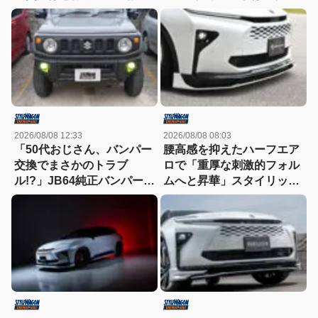
った
ヤ&ホイール館フジ】にお
まかせ
2026/08/08 12:33
2026/08/08 08:03
「50代おじさん、バンパー
腰高感を抑えたハーフエア
交換でまさかのトラブ
ロで「重厚な刺激的フォル
ル!?」JB64純正バンパー流
ムへと昇華」スタイリッシ
用に挑戦したら、センサー
ュなエステートを構築
エラーも体験（涙）