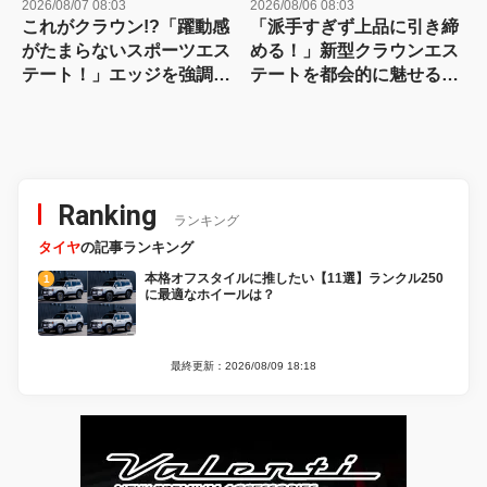
2026/08/07 08:03
2026/08/06 08:03
これがクラウン!?「躍動感
「派手すぎず上品に引き締
がたまらないスポーツエス
める！」新型クラウンエス
テート！」エッジを強調し
テートを都会的に魅せる、
たエアロに22インチホイー
モデリスタのディーラーで
ルで武装
買える流麗スタイル
Ranking
ランキング
タイヤ
の記事ランキング
本格オフスタイルに推したい【11選】ランクル250
に最適なホイールは？
最終更新：2026/08/09 18:18