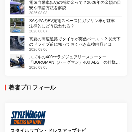
電気自動車(EV)の補助金って？2026年の金額の目
安や申請方法を解説
2026.08.08
SAやPAのEV充電スペースにガソリン車が駐車！
法律的にどう扱われる？
2026.08.07
真夏の高速道路でタイヤが突然バースト!? 炎天下
のドライブ前に知っておくべき点検内容とは
2026.08.06
スズキの400ccラグジュアリースクーター
「BURGMAN（バーグマン）400 ABS」の仕様を
変更し、8月18日に発売
2026.08.05
著者プロフィール
スタイルワゴン・ドレスアップナビ