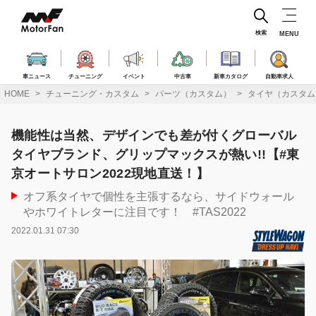
コ
ン
テ
検索
MENU
ン
ツ
へ
車ニュース
チューニング
イベント
中古車
新車カタログ
自動車求人
ス
HOME
チューニング・カスタム
パーツ（カスタム）
タイヤ（カスタム
キ
ッ
プ
機能性は当然、デザインでも差が付くグローバル
タイヤブランド、グリップマックスが熱い!!【#東
京オートサロン2022現地直送！】
オフ系タイヤで個性を主張するなら、サイドウォール
やホワイトレターに注目です！ #TAS2022
2022.01.31 07:30