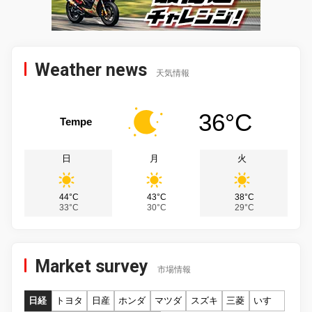
Weather news
天気情報
36°C
Tempe
日
月
火
44°C
43°C
38°C
33°C
30°C
29°C
Market survey
市場情報
日経
トヨタ
日産
ホンダ
マツダ
スズキ
三菱
いすゞ