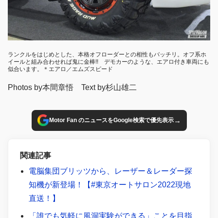
ランクルをはじめとした、本格オフローダーとの相性もバッチリ。オフ系ホ
イールと組み合わせれば鬼に金棒!! デモカーのような、エアロ付き車両にも
似合います。＊エアロ／エムズスピード
Photos by本間章悟 Text by杉山雄二
→
Motor Fan のニュースをGoogle検索で優先表示
関連記事
電脳集団ブリッツから、レーザー＆レーダー探
知機が新登場！【#東京オートサロン2022現地
直送！】
「誰でも気軽に風洞実験ができる」ことを目指