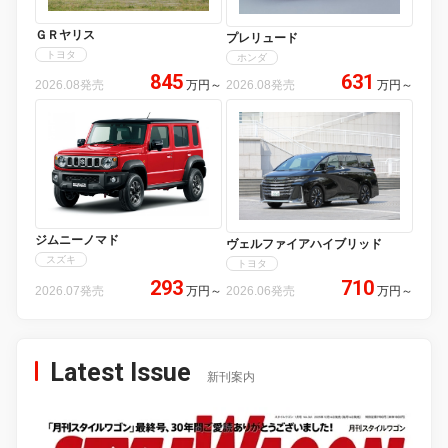
ＧＲヤリス
プレリュード
トヨタ
ホンダ
845
631
2026.08発売
万円
～
2026.08発売
万円
～
ジムニーノマド
ヴェルファイアハイブリッド
スズキ
トヨタ
293
710
2026.07発売
万円
～
2026.06発売
万円
～
Latest Issue
新刊案内