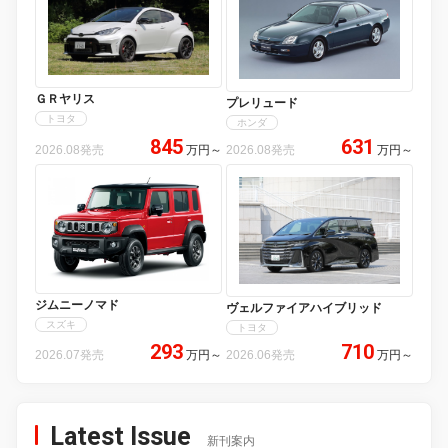
ＧＲヤリス
プレリュード
トヨタ
ホンダ
845
631
2026.08発売
万円
～
2026.08発売
万円
～
ジムニーノマド
ヴェルファイアハイブリッド
スズキ
トヨタ
293
710
2026.07発売
万円
～
2026.06発売
万円
～
Latest Issue
新刊案内