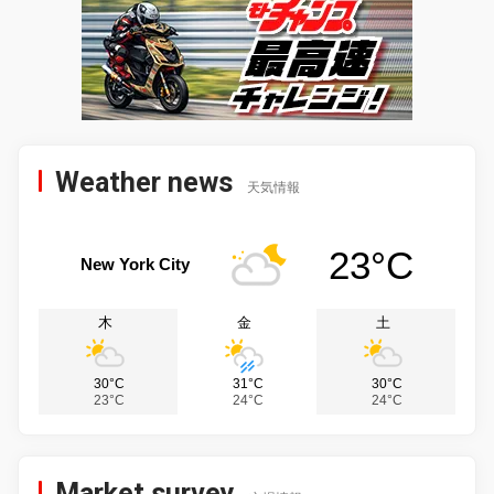
Weather news
天気情報
23°C
New York City
木
金
土
30°C
31°C
30°C
23°C
24°C
24°C
Market survey