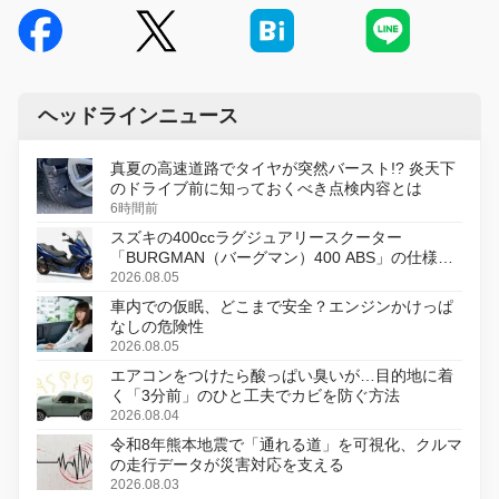
ヘッドラインニュース
真夏の高速道路でタイヤが突然バースト!? 炎天下
のドライブ前に知っておくべき点検内容とは
6時間前
スズキの400ccラグジュアリースクーター
「BURGMAN（バーグマン）400 ABS」の仕様を
変更し、8月18日に発売
2026.08.05
車内での仮眠、どこまで安全？エンジンかけっぱ
なしの危険性
2026.08.05
エアコンをつけたら酸っぱい臭いが…目的地に着
く「3分前」のひと工夫でカビを防ぐ方法
2026.08.04
令和8年熊本地震で「通れる道」を可視化、クルマ
の走行データが災害対応を支える
2026.08.03