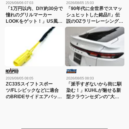
2026/08/06 07:03
2026/08/05 15:03
「1万円以内、DIY約30分で
「90年代に全世界でスマッ
憧れのグリルマーカー
シュヒットした銘品!!」伝
LOOKをゲット！」US風の
説のOZラリーレーシングを
顔を実現できるLEDキット
今だからこそ狙いたい！
【ランクル250/300】
2026/08/05 08:05
2026/08/05 08:03
ZC33Sスイフトスポー
「派手すぎないから街に馴
ツ/FLシビックなどに適合
染む！」KUHLが魅せる新
のBRIDEサイドエアバッグ
型クラウンセダンの“大人
キャンセラーが発売
な”薄型フラップエアロ