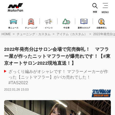
コ
ン
テ
検索
MENU
ン
ツ
へ
車ニュース
チューニング
イベント
中古車
新車カタログ
自動車求人
ス
HOME
チューニング・カスタム
アイテム（カスタム）
2022年発売
キ
ッ
プ
2022年発売分はサロン会場で完売御礼！ マフラ
ー屋が作ったニットマフラーが爆売れです！【#東
京オートサロン2022現地直送！】
ざっくり編みがオシャレです！ マフラーメーカーが作
った【ニットマフラー】がバカ売れでした！
#TAS2022
2022.01.26 15:03