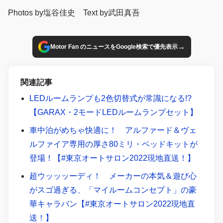
Photos by塩谷佳史 Text by武田真吾
→
Motor Fan のニュースをGoogle検索で優先表示
関連記事
LEDルームランプも2色切替式が常識になる!?
【GARAX・2モードLEDルームランプセット】
車中泊がめちゃ快適に！ アルファード＆ヴェ
ルファイア専用の厚さ80ミリ・ベッドキットが
登場！【#東京オートサロン2022現地直送！】
超ウッッッーディ！ メーカーの本気＆遊び心
がスゴ過ぎる、「マイルームコンセプト」の豪
華キャラバン【#東京オートサロン2022現地直
送！】