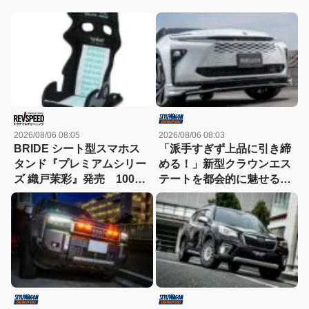
2026/08/06 08:05
2026/08/06 08:03
BRIDE シート型スマホス
「派手すぎず上品に引き締
タンド『プレミアムシリー
める！」新型クラウンエス
ズ 織戸茉彩』発売 100個
テートを都会的に魅せる、
限定でパッケージには自筆
モデリスタのディーラーで
サイン入り
買える流麗スタイル