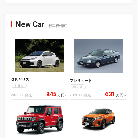
New Car
新車種情報
ＧＲヤリス
プレリュード
トヨタ
ホンダ
845
631
2026.08発売
万円
～
2026.08発売
万円
～