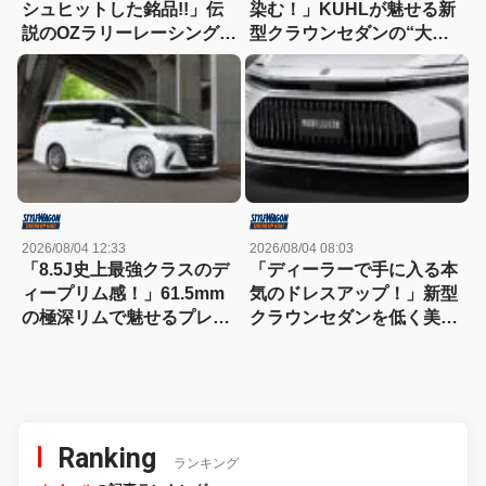
シュヒットした銘品!!」伝
染む！」KUHLが魅せる新
説のOZラリーレーシングを
型クラウンセダンの“大人
今だからこそ狙いたい！
な”薄型フラップエアロ
2026/08/04 12:33
2026/08/04 08:03
「8.5J史上最強クラスのデ
「ディーラーで手に入る本
ィープリム感！」61.5mm
気のドレスアップ！」新型
の極深リムで魅せるプレシ
クラウンセダンを低く美し
ャスAST-M5の衝撃
く魅せるモデリスタの流儀
Ranking
ランキング