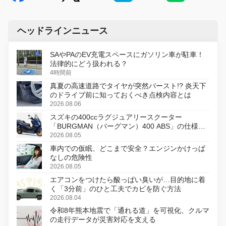
ヘッドラインニュース
SAやPAのEV充電スペースにガソリン車が駐車！
法律的にどう扱われる？
4時間前
真夏の高速道路でタイヤが突然バースト!? 炎天下
のドライブ前に知っておくべき点検内容とは
2026.08.06
スズキの400ccラグジュアリースクーター
「BURGMAN（バーグマン）400 ABS」の仕様を
変更し、8月18日に発売
2026.08.05
車内での仮眠、どこまで安全？エンジンかけっぱ
なしの危険性
2026.08.05
エアコンをつけたら酸っぱい臭いが…目的地に着
く「3分前」のひと工夫でカビを防ぐ方法
2026.08.04
令和8年熊本地震で「通れる道」を可視化、クルマ
の走行データが災害対応を支える