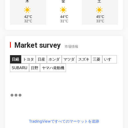
木
金
土
42°C
44°C
45°C
32°C
31°C
33°C
Market survey
市場情報
日経
トヨタ
日産
ホンダ
マツダ
スズキ
三菱
いすゞ
SUBARU
日野
ヤマハ発動機
TradingViewですべてのマーケットを追跡