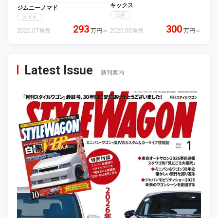
キックス
ジムニーノマド
日産
スズキ
293
300
2026.07発売
万円
～
2026.06発売
万円
～
Latest Issue
新刊案内