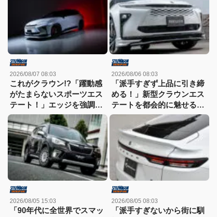
2026/08/07 08:03
2026/08/06 08:03
これがクラウン!?「躍動感
「派手すぎず上品に引き締
がたまらないスポーツエス
める！」新型クラウンエス
テート！」エッジを強調し
テートを都会的に魅せる、
たエアロに22インチホイー
モデリスタのディーラーで
ルで武装
買える流麗スタイル
2026/08/05 15:03
2026/08/05 08:03
「90年代に全世界でスマッ
「派手すぎないから街に馴