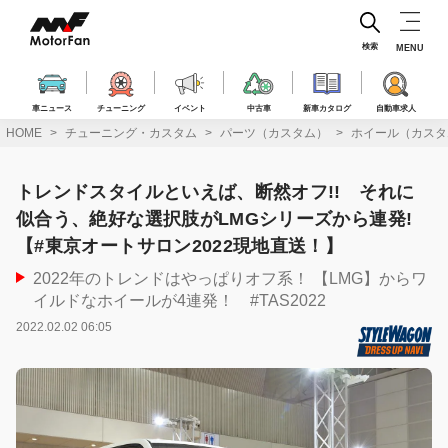
コ
ン
テ
検索
MENU
ン
ツ
へ
車ニュース
チューニング
イベント
中古車
新車カタログ
自動車求人
ス
HOME
チューニング・カスタム
パーツ（カスタム）
ホイール（カスタ
キ
ッ
プ
トレンドスタイルといえば、断然オフ!! それに
似合う、絶好な選択肢がLMGシリーズから連発!
【#東京オートサロン2022現地直送！】
2022年のトレンドはやっぱりオフ系！ 【LMG】からワ
イルドなホイールが4連発！ #TAS2022
2022.02.02 06:05