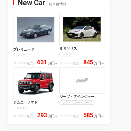
New Car
新車種情報
ＧＲヤリス
プレリュード
トヨタ
ホンダ
631
845
2026.08発売
万円
～
2026.08発売
万円
～
ジープ・アベンジャー
ジムニーノマド
クライスラー・ジープ
スズキ
293
585
2026.07発売
万円
～
2026.06発売
万円
～