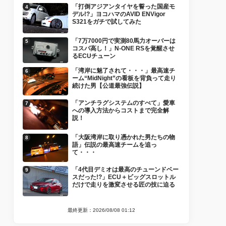
「打倒アジアンタイヤを誓った国産モ
デル!?」ヨコハマのAVID ENVigor
S321をガチで試してみた
「7万7000円で実測80馬力オーバーは
コスパ高し！」N-ONE RSを覚醒させ
るECUチューン
「湾岸に魅了されて・・・」最高速チ
ーム“MidNight”の看板を背負って走り
続けた男【公道最強伝説】
「アンチラグシステムのすべて」愛車
への導入方法からコストまで完全解
説！
「大阪湾岸に取り憑かれた男たちの物
語」伝説の最高速チームを追っ
て・・・
「4代目デミオは最高のチューンドベー
スだった!?」ECU＋ビッグスロットル
だけで走りを激変させる匠の技に迫る
最終更新：2026/08/08 01:12