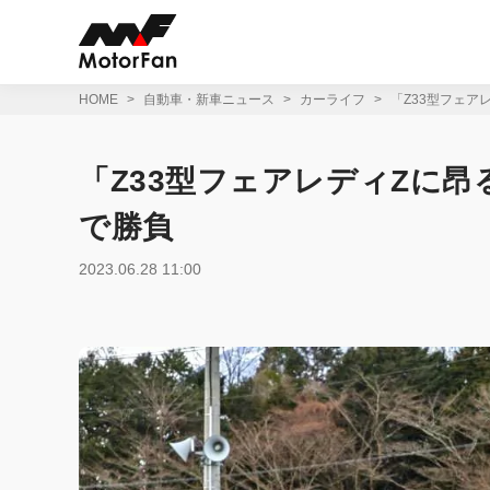
コ
ン
テ
ン
ツ
HOME
自動車・新車ニュース
カーライフ
「Z33型フェア
へ
ス
キ
「Z33型フェアレディZに
ッ
プ
で勝負
2023.06.28 11:00