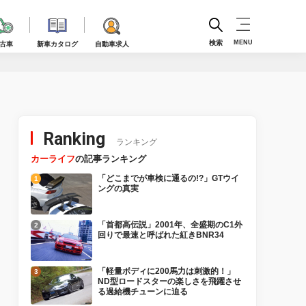
検索
MENU
古車
新車カタログ
自動車求人
Ranking
ランキング
カーライフ
の記事ランキング
「どこまでが車検に通るの!?」GTウイ
ングの真実
「首都高伝説」2001年、全盛期のC1外
回りで最速と呼ばれた紅きBNR34
「軽量ボディに200馬力は刺激的！」
ND型ロードスターの楽しさを飛躍させ
る過給機チューンに迫る