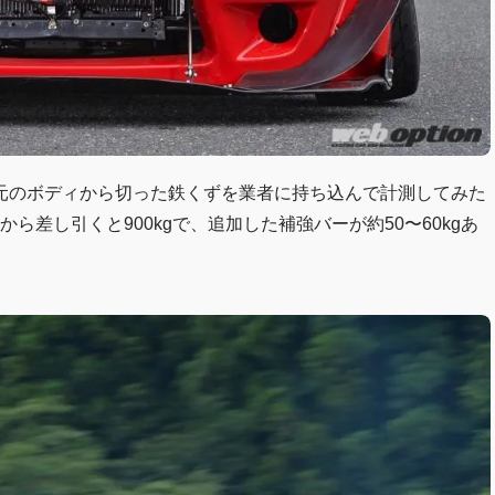
元のボディから切った鉄くずを業者に持ち込んで計測してみた
kgから差し引くと900kgで、追加した補強バーが約50〜60kgあ