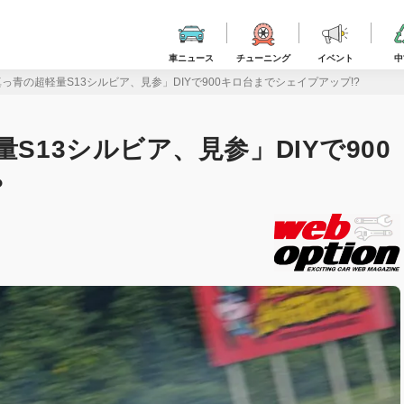
車ニュース
チューニング
イベント
中
真っ青の超軽量S13シルビア、見参」DIYで900キロ台までシェイプアップ!?
S13シルビア、見参」DIYで900
?