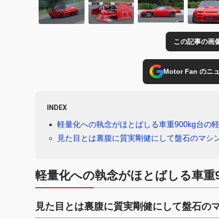
この記事の画
Motor Fan 
INDEX
軽量化への執念がほとばしる車重900kg台の軽
見た目とは裏腹に質実剛健にして盤石のマシ
軽量化への執念がほとばしる車重90
見た目とは裏腹に質実剛健にして盤石の