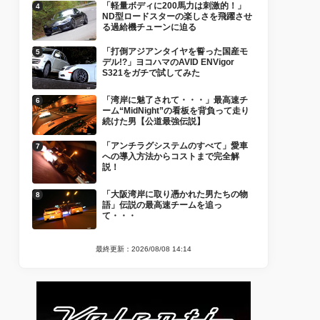
「軽量ボディに200馬力は刺激的！」
ND型ロードスターの楽しさを飛躍させ
る過給機チューンに迫る
「打倒アジアンタイヤを誓った国産モ
デル!?」ヨコハマのAVID ENVigor
S321をガチで試してみた
「湾岸に魅了されて・・・」最高速チ
ーム“MidNight”の看板を背負って走り
続けた男【公道最強伝説】
「アンチラグシステムのすべて」愛車
への導入方法からコストまで完全解
説！
「大阪湾岸に取り憑かれた男たちの物
語」伝説の最高速チームを追っ
て・・・
最終更新：2026/08/08 14:14