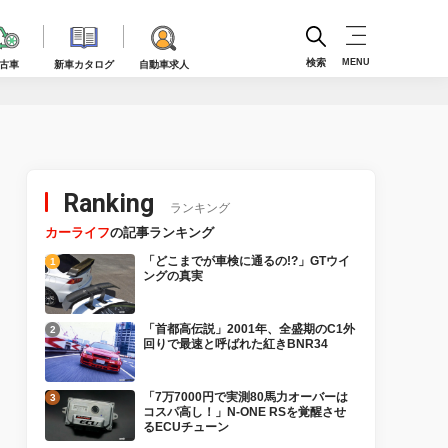
検索
MENU
古車
新車カタログ
自動車求人
Ranking
ランキング
カーライフ
の記事ランキング
「どこまでが車検に通るの!?」GTウイ
ングの真実
「首都高伝説」2001年、全盛期のC1外
回りで最速と呼ばれた紅きBNR34
「7万7000円で実測80馬力オーバーは
コスパ高し！」N-ONE RSを覚醒させ
るECUチューン