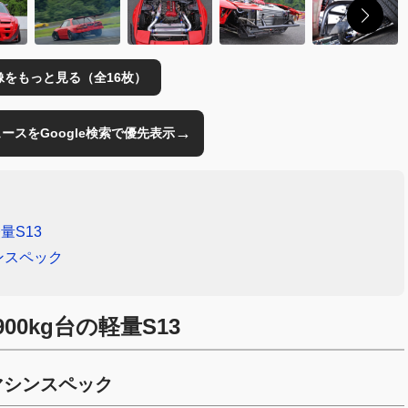
像をもっと見る（全16枚）
→
のニュースをGoogle検索で優先表示
量S13
ンスペック
0kg台の軽量S13
マシンスペック