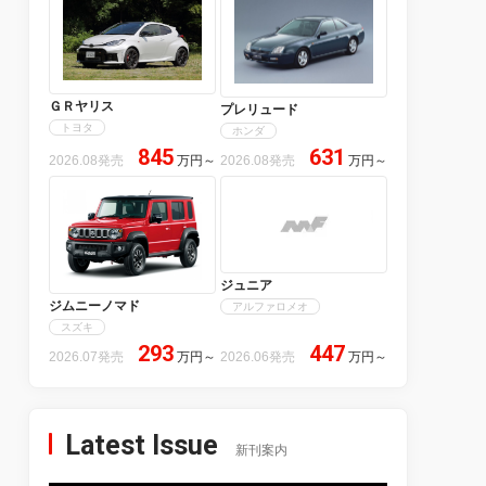
ＧＲヤリス
プレリュード
トヨタ
ホンダ
845
631
2026.08発売
万円
～
2026.08発売
万円
～
ジュニア
ジムニーノマド
アルファロメオ
スズキ
293
447
2026.07発売
万円
～
2026.06発売
万円
～
Latest Issue
新刊案内