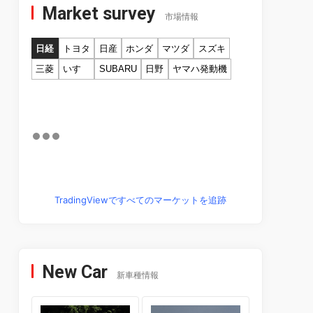
Market survey
市場情報
日経
トヨタ
日産
ホンダ
マツダ
スズキ
三菱
いすゞ
SUBARU
日野
ヤマハ発動機
TradingViewですべてのマーケットを追跡
New Car
新車種情報