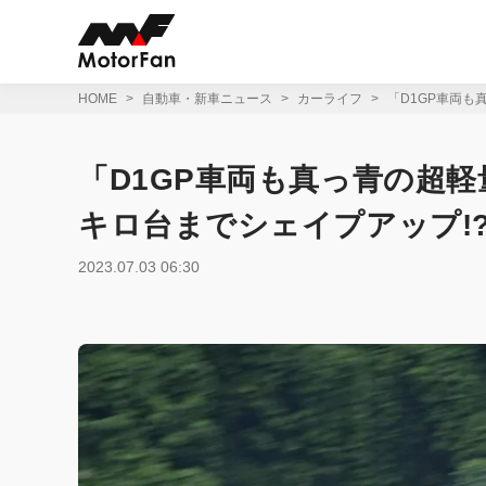
コ
ン
テ
ン
ツ
HOME
自動車・新車ニュース
カーライフ
「D1GP車両も
へ
ス
キ
「D1GP車両も真っ青の超軽量
ッ
プ
キロ台までシェイプアップ!
2023.07.03 06:30