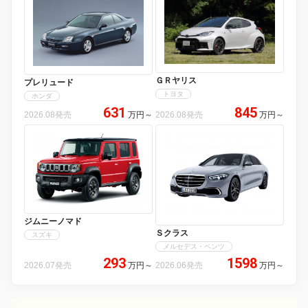
ＧＲヤリス
プレリュード
トヨタ
ホンダ
631
845
2026.08発売
万円
～
2026.08発売
万円
～
ジムニーノマド
Ｓクラス
スズキ
メルセデス・ベンツ
293
1598
2026.07発売
万円
～
2026.06発売
万円
～