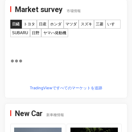
Market survey
市場情報
日経
トヨタ
日産
ホンダ
マツダ
スズキ
三菱
いすゞ
SUBARU
日野
ヤマハ発動機
TradingViewですべてのマーケットを追跡
New Car
新車種情報