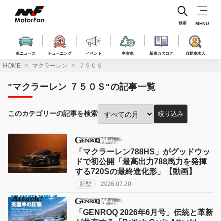
コ
ン
テ
検索
MENU
ン
ツ
へ
車ニュース
チューニング
イベント
中古車
新車カタログ
自動車求人
ス
HOME
マクラーレン
７５０Ｓ
キ
ッ
"マクラーレン ７５０Ｓ"の記事一覧
プ
このカテゴリーの記事を検索
絞り込み
投
稿
月
で
「マクラーレン788HS」がグッドウッ
絞
ドで初公開「最高出力788馬力を発揮
り
する720Sの最終進化形」【動画】
込
新型
2026.07.20
み:
「GENROQ 2026年6月号」伝統と革新