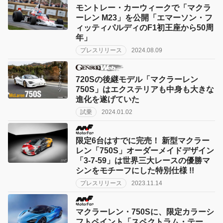
モントレー・カーウィークで「マクラ
ーレン M23」を公開「エマーソン・フ
ィッティパルディのF1初王座から50周
年」
プレスリリース
2024.08.09
720Sの後継モデル「マクラーレン
750S」はエクステリアも中身も大きな
進化を遂げていた
試乗
2024.01.02
限定6台はすでに完売！ 新型マクラー
レン「750S」オーダーメイドデザイン
「3-7-59」は世界三大レースの優勝マ
シンをモチーフにした特別仕様 !!
プレスリリース
2023.11.14
マクラーレン・750Sに、限定カラーシ
フトペイント「スペクトラム・テー