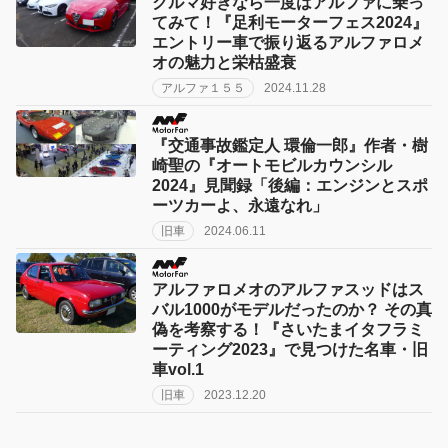
クルマ好きなら一度はアルファに乗っ
てみて！『足利モーターフェス2024』
エントリー車で振り返るアルファロメ
オの魅力と栄枯盛衰
アルファ１５５
2024.11.28
『交通事故鑑定人 環倫一郎』作者・樹
崎聖の『オートモビルカウンシル
2024』見聞録「後編：エンジンとスポ
ーツカーよ、永遠なれ」
旧車
2024.06.11
アルファロメオのアルファスッドはス
バル1000がモデルだったのか？ その真
偽を考察する！『さいたまイタフラミ
ーティング2023』で見つけた名車・旧
車vol.1
旧車
2023.12.20