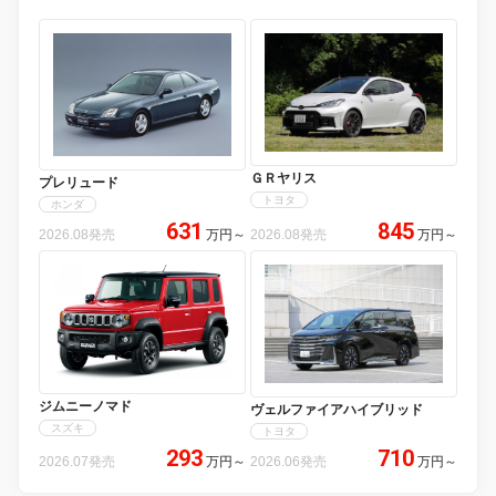
ＧＲヤリス
プレリュード
トヨタ
ホンダ
631
845
2026.08発売
万円
～
2026.08発売
万円
～
ジムニーノマド
ヴェルファイアハイブリッド
スズキ
トヨタ
293
710
2026.07発売
万円
～
2026.06発売
万円
～