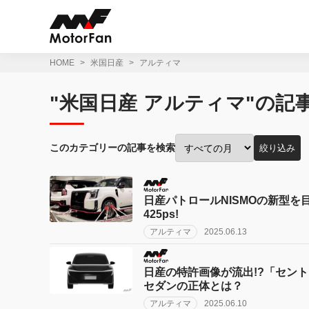
コ
ン
テ
ン
ツ
HOME
米国日産
アルティマ
へ
ス
"米国日産 アルティマ"の記
キ
ッ
プ
このカテゴリーの記事を検索
絞り込み
投
稿
月
で
日産パトロールNISMOの新型を
絞
425ps!
り
アルティマ
2025.06.13
込
み:
日産の特許画像が流出!?「セン
セダンの正体とは？
アルティマ
2025.06.10