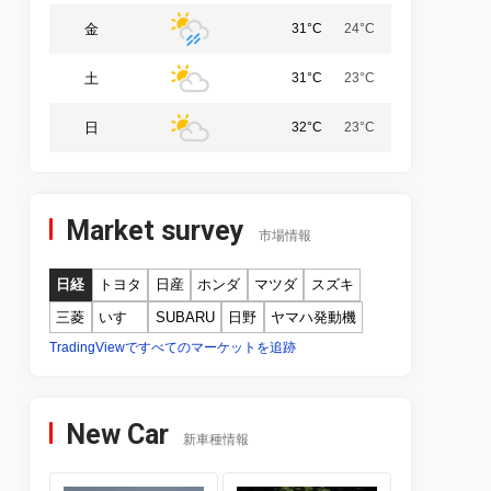
金
31°C
24°C
土
31°C
23°C
日
32°C
23°C
Market survey
市場情報
日経
トヨタ
日産
ホンダ
マツダ
スズキ
三菱
いすゞ
SUBARU
日野
ヤマハ発動機
TradingViewですべてのマーケットを追跡
New Car
新車種情報