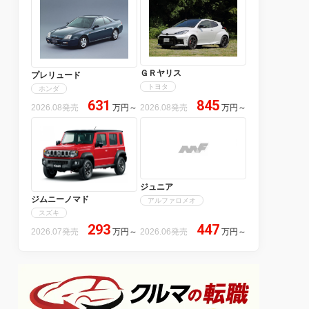
ＧＲヤリス
プレリュード
トヨタ
ホンダ
631
845
2026.08発売
万円
～
2026.08発売
万円
～
ジュニア
ジムニーノマド
アルファロメオ
スズキ
293
447
2026.07発売
万円
～
2026.06発売
万円
～