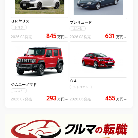
ＧＲヤリス
プレリュード
トヨタ
ホンダ
845
631
2026.08発売
万円
～
2026.08発売
万円
～
Ｃ４
ジムニーノマド
シトロエン
スズキ
293
455
2026.07発売
万円
～
2026.06発売
万円
～