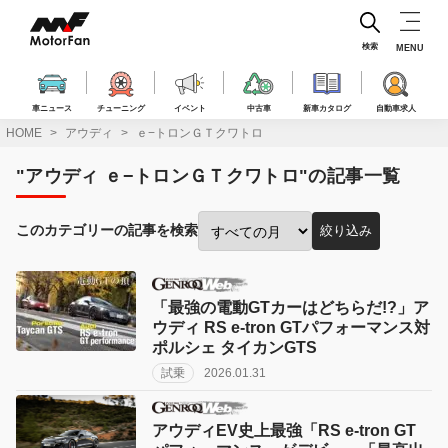
コ
ン
テ
検索
MENU
ン
ツ
へ
車ニュース
チューニング
イベント
中古車
新車カタログ
自動車求人
ス
HOME
アウディ
ｅ−トロンＧＴクワトロ
キ
ッ
"アウディ ｅ−トロンＧＴクワトロ"の記事一覧
プ
このカテゴリーの記事を検索
絞り込み
投
稿
月
で
「最強の電動GTカーはどちらだ!?」ア
絞
ウディ RS e-tron GTパフォーマンス対
り
ポルシェ タイカンGTS
込
試乗
2026.01.31
み:
アウディEV史上最強「RS e-tron GT