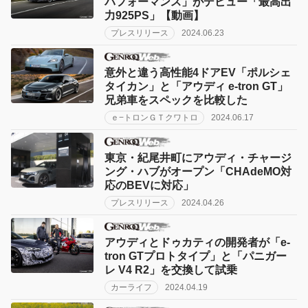
パフォーマンス」がデビュー「最高出
力925PS」【動画】
プレスリリース
2024.06.23
意外と違う高性能4ドアEV「ポルシェ
タイカン」と「アウディ e-tron GT」
兄弟車をスペックを比較した
ｅ−トロンＧＴクワトロ
2024.06.17
東京・紀尾井町にアウディ・チャージ
ング・ハブがオープン「CHAdeMO対
応のBEVに対応」
プレスリリース
2024.04.26
アウディとドゥカティの開発者が「e-
tron GTプロトタイプ」と「パニガー
レ V4 R2」を交換して試乗
カーライフ
2024.04.19