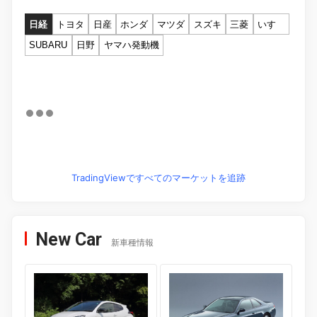
日経
トヨタ
日産
ホンダ
マツダ
スズキ
三菱
いすゞ
SUBARU
日野
ヤマハ発動機
TradingViewですべてのマーケットを追跡
New Car
新車種情報