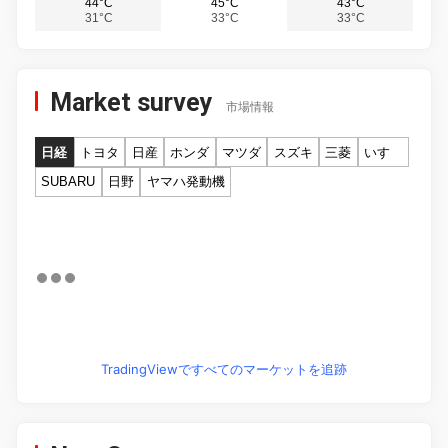
44°C
45°C
43°C
31°C
33°C
33°C
Market survey
市場情報
日経
トヨタ
日産
ホンダ
マツダ
スズキ
三菱
いすゞ
SUBARU
日野
ヤマハ発動機
TradingViewですべてのマーケットを追跡