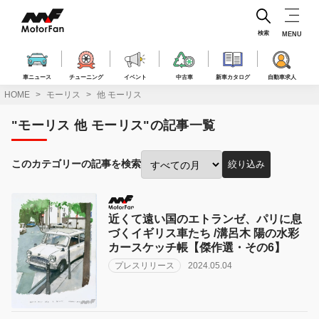
コ
ン
テ
検索
MENU
ン
ツ
へ
車ニュース
チューニング
イベント
中古車
新車カタログ
自動車求人
ス
HOME
モーリス
他 モーリス
キ
ッ
"モーリス 他 モーリス"の記事一覧
プ
このカテゴリーの記事を検索
絞り込み
投
稿
月
で
近くて遠い国のエトランゼ、パリに息
絞
づくイギリス車たち /溝呂木 陽の水彩
り
カースケッチ帳【傑作選・その6】
込
プレスリリース
2024.05.04
み: