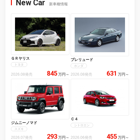
New Car
新車種情報
ＧＲヤリス
プレリュード
トヨタ
ホンダ
845
631
2026.08発売
万円
～
2026.08発売
万円
～
Ｃ４
ジムニーノマド
シトロエン
スズキ
293
455
2026.07発売
万円
～
2026.06発売
万円
～