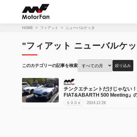
コ
ン
テ
ン
ツ
HOME
フィアット
ニューバルケッタ
へ
ス
"フィアット ニューバルケッ
キ
ッ
プ
このカテゴリーの記事を検索
絞り込み
投
稿
月
で
チンクエチェントだけじゃない！パン
絞
FIAT&ABARTH 500 Meet
り
５００ｅ
2024.12.28
込
み: