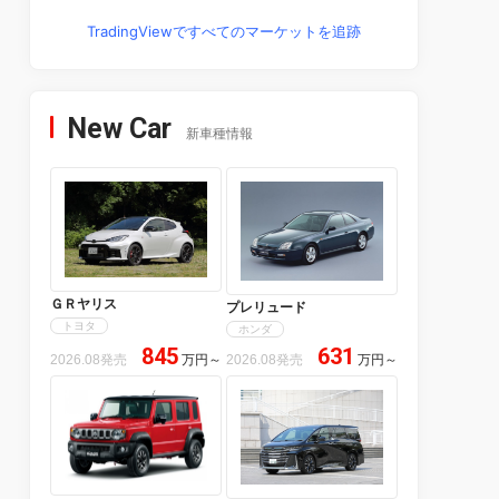
TradingViewですべてのマーケットを追跡
New Car
新車種情報
ＧＲヤリス
プレリュード
トヨタ
ホンダ
845
631
2026.08発売
万円
～
2026.08発売
万円
～