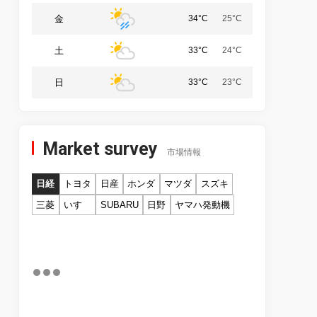
金
34°C
25°C
土
33°C
24°C
日
33°C
23°C
Market survey
市場情報
日経
トヨタ
日産
ホンダ
マツダ
スズキ
三菱
いすゞ
SUBARU
日野
ヤマハ発動機