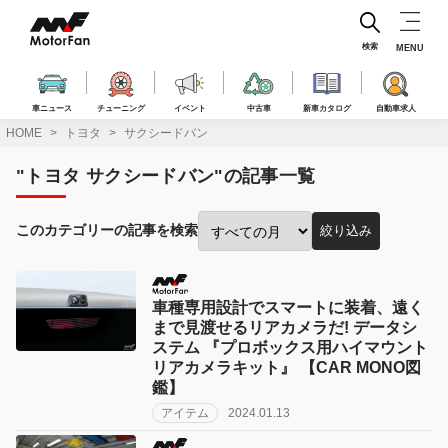
コ
ン
テ
検索
MENU
ン
ツ
へ
車ニュース
チューニング
イベント
中古車
新車カタログ
自動車求人
ス
HOME
トヨタ
サクシードバン
キ
ッ
"トヨタ サクシードバン"の記事一覧
プ
このカテゴリーの記事を検索
絞り込み
投
稿
月
で
車種専用設計でスマートに装着、遠く
絞
まで見渡せるリアカメラだ! データシ
り
ステム 『プロボックス用ハイマウント
込
リアカメラキット』 【CAR MONO図
み:
鑑】
アイテム
2024.01.13