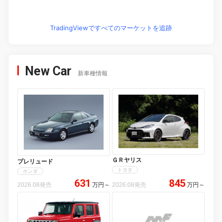
TradingViewですべてのマーケットを追跡
New Car
新車種情報
ＧＲヤリス
プレリュード
トヨタ
ホンダ
631
845
2026.08発売
万円
～
2026.08発売
万円
～