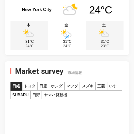
24°C
New York City
木
金
土
31°C
31°C
31°C
24°C
24°C
23°C
Market survey
市場情報
日経
トヨタ
日産
ホンダ
マツダ
スズキ
三菱
いすゞ
SUBARU
日野
ヤマハ発動機