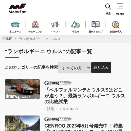
コ
ン
テ
検索
MENU
ン
ツ
へ
車ニュース
チューニング
イベント
中古車
新車カタログ
自動車求人
ス
HOME
ランボルギーニ
ウルス
キ
ッ
"ランボルギーニ ウルス"の記事一覧
プ
このカテゴリーの記事を検索
絞り込み
投
稿
月
で
「ペルフォルマンテとウルスSはどこ
絞
が違う？」最新ランボルギーニ ウルス
り
の比較試乗
込
試乗
2023.04.03
み:
GENROQ 2023年5月号発売中！ 特集