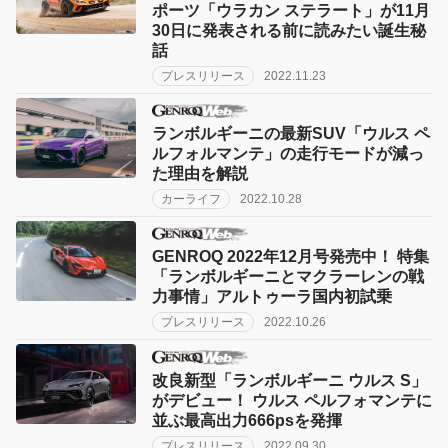
ポーツ「ウラカン ステラート」が11月
30日に発表される前に読みたい誕生秘
話
プレスリリース
2022.11.23
ランボルギーニの最新SUV「ウルス ペ
ルフォルマンテ」の走行モードが減っ
た理由を解説
カーライフ
2022.10.28
GENROQ 2022年12月号発売中！ 特集
「ランボルギーニとマクラーレンの戦
力事情」アルトゥーラ国内初試乗
プレスリリース
2022.10.26
改良新型「ランボルギーニ ウルス S」
がデビュー！ ウルス ペルフォマンテに
並ぶ最高出力666psを発揮
プレスリリース
2022.09.30