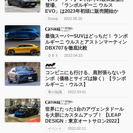
登場、「ランボルギーニ ウルス
EVO」は2023年初頭に販売開始か
Scoop
2022.06.20
最強スーパーSUVはどっちだ！ ランボ
ルギーニ ウルスとアストンマーティン
DBX707を徹底比較
ＤＢＸ
2022.04.23
コンビニにも行ける、肩肘張らないラ
ンボ（価格とサイズは除く）【ランボ
ルギーニ・ウルス】
車の知識
2022.03.01
世界にたった1台のアヴェンタドール
を大胆にカスタムアップ！ 【LEAP
DESIGN：東京オートサロン2022】
イベント
2022.02.11