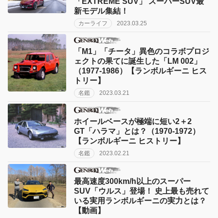
「EXTREME SUV」 スーパーSUV最
新モデル集結！
カーライフ
2023.03.25
「M1」「チータ」異色のコラボプロジ
ェクトの果てに誕生した「LM 002」
（1977-1986）【ランボルギーニ ヒス
トリー】
名鑑
2023.03.21
ホイールベースが極端に短い2＋2
GT「ハラマ」とは？（1970-1972）
【ランボルギーニ ヒストリー】
名鑑
2023.02.21
最高速度300km/h以上のスーパー
SUV「ウルス」登場！ 史上最も売れて
いる実用ランボルギーニの実力とは？
【動画】