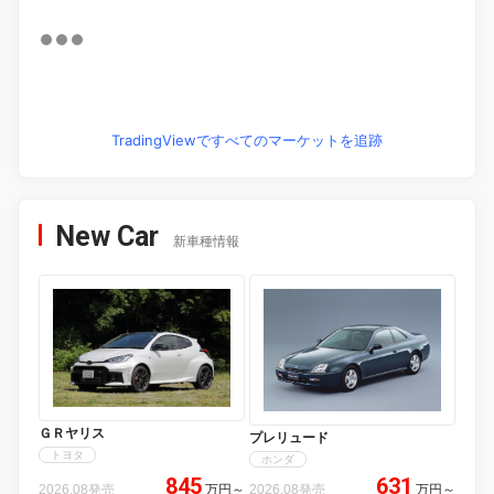
TradingViewですべてのマーケットを追跡
New Car
新車種情報
ＧＲヤリス
プレリュード
トヨタ
ホンダ
845
631
2026.08発売
万円
～
2026.08発売
万円
～