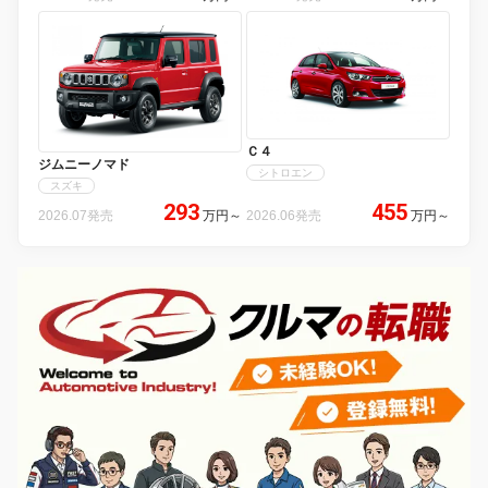
Ｃ４
ジムニーノマド
シトロエン
スズキ
293
455
2026.07発売
万円
～
2026.06発売
万円
～