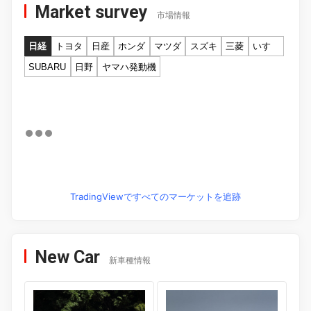
Market survey
市場情報
日経
トヨタ
日産
ホンダ
マツダ
スズキ
三菱
いすゞ
SUBARU
日野
ヤマハ発動機
TradingViewですべてのマーケットを追跡
New Car
新車種情報