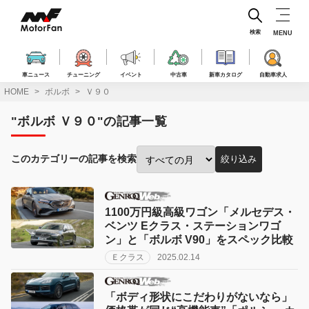
コ
ン
テ
検索
MENU
ン
ツ
へ
車ニュース
チューニング
イベント
中古車
新車カタログ
自動車求人
ス
HOME
ボルボ
Ｖ９０
キ
ッ
"ボルボ Ｖ９０"の記事一覧
プ
このカテゴリーの記事を検索
絞り込み
投
稿
月
で
1100万円級高級ワゴン「メルセデス・
絞
ベンツ Eクラス・ステーションワゴ
り
ン」と「ボルボ V90」をスペック比較
込
Ｅクラス
2025.02.14
み:
「ボディ形状にこだわりがないなら」