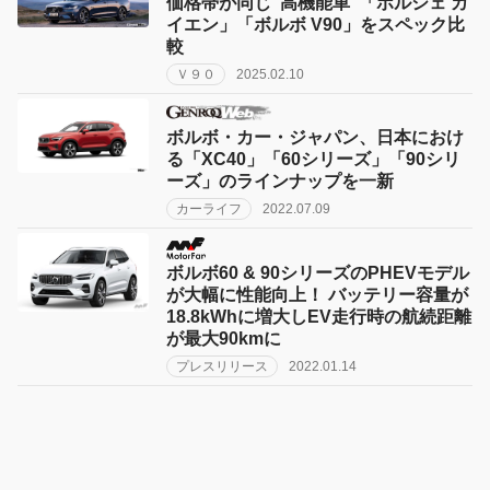
価格帯が同じ“高機能車”「ポルシェ カ
イエン」「ボルボ V90」をスペック比
較
Ｖ９０
2025.02.10
ボルボ・カー・ジャパン、日本におけ
る「XC40」「60シリーズ」「90シリ
ーズ」のラインナップを一新
カーライフ
2022.07.09
ボルボ60 & 90シリーズのPHEVモデル
が大幅に性能向上！ バッテリー容量が
18.8kWhに増大しEV走行時の航続距離
が最大90kmに
プレスリリース
2022.01.14