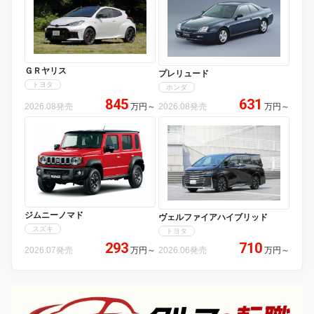
ＧＲヤリス
プレリュード
トヨタ
ホンダ
845
631
2026.08発売
万円
～
2026.08発売
万円
～
ジムニーノマド
ヴェルファイアハイブリッド
スズキ
トヨタ
293
710
2026.07発売
万円
～
2026.06発売
万円
～