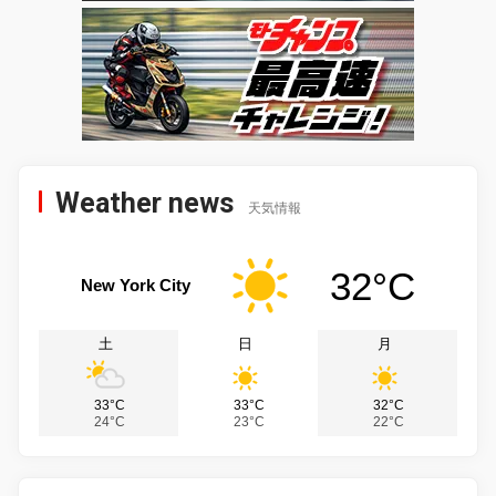
Weather news
天気情報
32°C
New York City
土
日
月
33°C
33°C
32°C
24°C
23°C
22°C